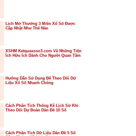
Lịch Mở Thưởng 3 Miền Xổ Số Được
Cập Nhật Như Thế Nào
XSHM Ketquaxoso3.com Và Những Tiện
Ích Hữu Ích Dành Cho Người Quan Tâm
Hướng Dẫn Sử Dụng Để Theo Dõi Dữ
Liệu Xổ Số Nhanh Chóng
Cách Phân Tích Thống Kê Lịch Sử Khi
Theo Dõi Dự Đoán Dàn Đề 10 Số
Cách Phân Tích Dữ Liệu Dàn Đề 5 Số