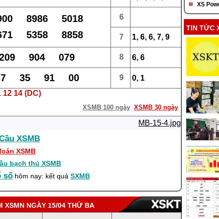
XS Pow
6
900 8986 5018
TIN TỨC 
671 5358 8858
7
1, 6, 6, 7, 9
209 904 079
8
6, 6
37 35 91 00
9
0, 1
1 12 14 (DC)
XSMB 100 ngày
XSMB 30 ngày
MB-15-4.jpg
Cầu XSMB
đoán XSMB
ầu bạch thủ XSMB
ổ số
hôm nay: kết quả
SXMB
M
XSMN NGÀY 15/04
THỨ BA