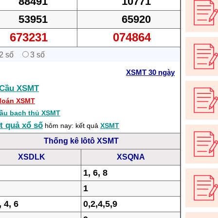
88491
10771
53951
65920
673231
074864
2 số
3 số
XSMT 30 ngày
Cầu XSMT
đoán XSMT
ầu bạch thủ XSMT
t quả xổ số
hôm nay: kết quả
XSMT
Thống kê lôtô XSMT
XSDLK
XSQNA
1, 6, 8
1
, 4, 6
0,2,4,5,9