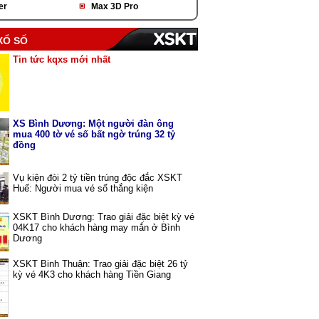
er
Max 3D Pro
XỔ SỐ
Tin tức kqxs mới nhất
XS Bình Dương: Một người đàn ông
mua 400 tờ vé số bất ngờ trúng 32 tỷ
đồng
Vụ kiện đòi 2 tỷ tiền trúng độc đắc XSKT
Huế: Người mua vé số thắng kiện
XSKT Bình Dương: Trao giải đặc biệt kỳ vé
04K17 cho khách hàng may mắn ở Bình
Dương
XSKT Binh Thuận: Trao giải đặc biệt 26 tỷ
kỳ vé 4K3 cho khách hàng Tiền Giang