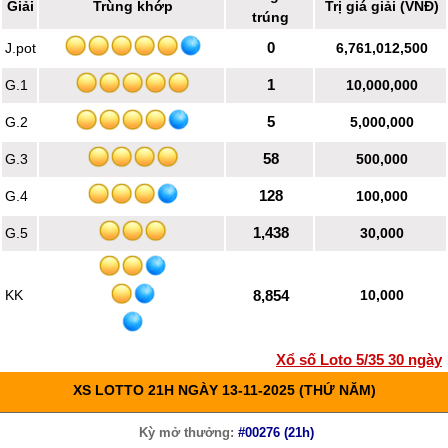
Giải
Trùng khớp
Trị giá giải (VNĐ)
trúng
0
J.pot
6,761,012,500
1
G.1
10,000,000
5
G.2
5,000,000
58
G.3
500,000
128
G.4
100,000
1,438
G.5
30,000
KK
8,854
10,000
Xổ số Loto 5/35 30 ngày
XS LOTTO 21H
NGÀY 13-11-2025
(
THỨ NĂM
)
Kỳ mở thưởng:
#00276 (21h)