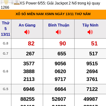
XS Power 6/55: Giải Jackpot 2 Nổ trong kỳ quay
1266
XỔ SỐ MIỀN NAM
XSMN NGÀY 13/11
THỨ NĂM
Thứ
An Giang
Bình Thuận
Tây Ninh
5
13/11
82
90
51
G.8
267
655
517
G.7
3577
9056
9515
3888
0620
2694
G.6
2113
9717
3761
6946
6664
7122
G.5
88255
52607
49987