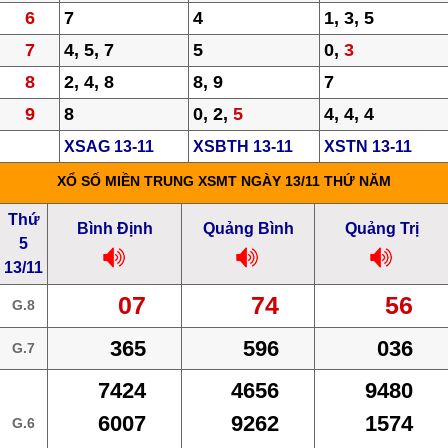
6
7
4
1, 3, 5
7
4, 5, 7
5
0,
3
8
2, 4, 8
8, 9
7
9
8
0, 2,
5
4, 4, 4
XSAG 13-11
XSBTH 13-11
XSTN 13-11
XỔ SỐ MIỀN TRUNG
XSMT NGÀY 13/11
THỨ NĂM
Thứ
Bình Định
Quảng Bình
Quảng Trị
5
13/11
07
74
56
G.8
365
596
036
G.7
7424
4656
9480
6007
9262
1574
G.6