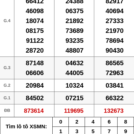
66412
24388
82917
46098
06375
40694
18074
21892
27333
G.4
08175
73689
21970
91122
93235
78694
28720
48807
90430
87148
04632
86565
G.3
06606
44005
72963
20984
10324
03841
G.2
84502
07215
66322
G.1
873614
119695
132673
ĐB
0
2
4
6
8
Tìm lô tô XSMN:
1
3
5
7
9