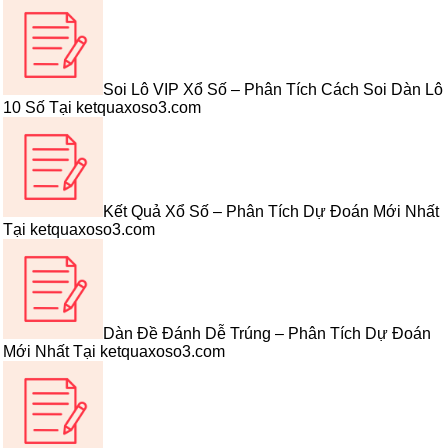
Soi Lô VIP Xổ Số – Phân Tích Cách Soi Dàn Lô
10 Số Tại ketquaxoso3.com
Kết Quả Xổ Số – Phân Tích Dự Đoán Mới Nhất
Tại ketquaxoso3.com
Dàn Đề Đánh Dễ Trúng – Phân Tích Dự Đoán
Mới Nhất Tại ketquaxoso3.com