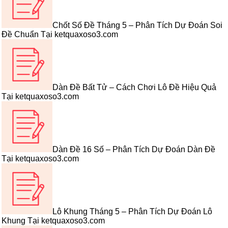
Chốt Số Đề Tháng 5 – Phân Tích Dự Đoán Soi
Đề Chuẩn Tại ketquaxoso3.com
Dàn Đề Bất Tử – Cách Chơi Lô Đề Hiệu Quả
Tại ketquaxoso3.com
Dàn Đề 16 Số – Phân Tích Dự Đoán Dàn Đề
Tại ketquaxoso3.com
Lô Khung Tháng 5 – Phân Tích Dự Đoán Lô
Khung Tại ketquaxoso3.com