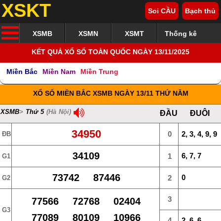
XSKT
Soi CẦU
Bạch thủ
XSMB
XSMN
XSMT
Thống kê
KẾT QUẢ XỔ SỐ TOÀN QUỐC NGÀY 13/11/2025
Miền Bắc
Miền Nam
Miền Trung
XỔ SỐ MIỀN BẮC
XSMB NGÀY 13/11
THỨ NĂM
XSMB
>
Thứ 5
(Hà Nội)
ĐẦU
ĐUÔI
34950
0
2, 3, 4, 9, 9
ĐB
34109
6, 7, 7
1
G1
73742 87446
0
2
G2
3
77566 72768 02404
G3
77089 80109 10966
4
2, 6, 6