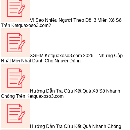
Vì Sao Nhiều Người Theo Dõi 3 Miền Xổ Số
Trên Ketquaxoso3.com?
XSHM Ketquaxoso3.com 2026 – Những Cập
Nhật Mới Nhất Dành Cho Người Dùng
Hướng Dẫn Tra Cứu Kết Quả Xổ Số Nhanh
Chóng Trên Ketquaxoso3.com
Hướng Dẫn Tra Cứu Kết Quả Nhanh Chóng