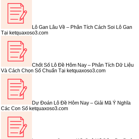
Lô Gan Lâu Về – Phân Tích Cách Soi Lô Gan
Tại ketquaxoso3.com
Chốt Số Lô Đề Hôm Nay – Phân Tích Dữ Liệu
Và Cách Chọn Số Chuẩn Tại ketquaxoso3.com
Dự Đoán Lô Đề Hôm Nay – Giải Mã Ý Nghĩa
Các Con Số ketquaxoso3.com