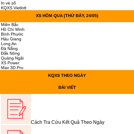
In vé số
KQXS Vietlott
XS HÔM QUA
(THỨ BẢY, 24/05)
Miền Bắc
Hồ Chí Minh
Bình Phước
Hậu Giang
Long An
Đà Nẵng
Đắk Nông
Quảng Ngãi
XS Power
Max 3D Pro
KQXS THEO NGÀY
BÀI VIẾT
Cách Tra Cứu Kết Quả Theo Ngày