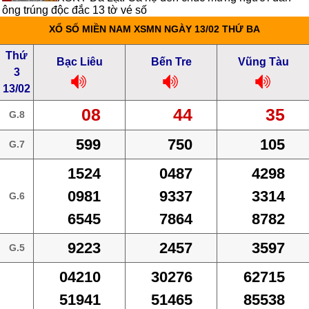
ông trúng độc đắc 13 tờ vé số
XỔ SỐ MIỀN NAM
XSMN NGÀY 13/02
THỨ BA
Thứ
Bạc Liêu
Bến Tre
Vũng Tàu
3
13/02
08
44
35
G.8
599
750
105
G.7
1524
0487
4298
0981
9337
3314
G.6
6545
7864
8782
9223
2457
3597
G.5
04210
30276
62715
51941
51465
85538