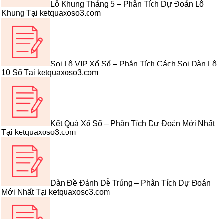
Lô Khung Tháng 5 – Phân Tích Dự Đoán Lô
Khung Tại ketquaxoso3.com
Soi Lô VIP Xổ Số – Phân Tích Cách Soi Dàn Lô
10 Số Tại ketquaxoso3.com
Kết Quả Xổ Số – Phân Tích Dự Đoán Mới Nhất
Tại ketquaxoso3.com
Dàn Đề Đánh Dễ Trúng – Phân Tích Dự Đoán
Mới Nhất Tại ketquaxoso3.com