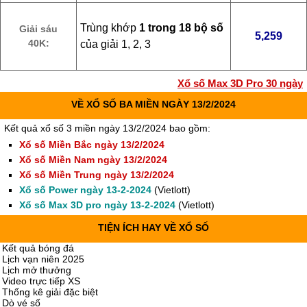
Trùng khớp
1 trong 18 bộ số
Giải sáu
5,259
40K:
của giải 1, 2, 3
Xổ số Max 3D Pro 30 ngày
VỀ
XỔ SỐ BA MIỀN
NGÀY 13/2/2024
Kết quả xổ số 3 miền ngày 13/2/2024 bao gồm:
Xổ số Miền Bắc ngày 13/2/2024
Xổ số Miền Nam ngày 13/2/2024
Xổ số Miền Trung ngày 13/2/2024
Xổ số Power ngày 13-2-2024
(Vietlott)
Xổ số Max 3D pro ngày 13-2-2024
(Vietlott)
TIỆN ÍCH HAY VỀ XỔ SỐ
Kết quả bóng đá
Lịch vạn niên 2025
Lịch mở thưởng
Video trực tiếp XS
Thống kê giải đặc biệt
Dò vé số