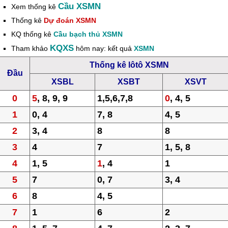
Cầu XSMN
Xem thống kê
Thống kê
Dự đoán XSMN
KQ thống kê
Cầu bạch thủ XSMN
KQXS
Tham khảo
hôm nay: kết quả
XSMN
Thống kê lôtô XSMN
Đầu
XSBL
XSBT
XSVT
0
5
, 8, 9, 9
1,5,6,7,8
0
, 4, 5
1
0, 4
7, 8
4, 5
2
3, 4
8
8
3
4
7
1, 5, 8
4
1, 5
1
, 4
1
5
7
0, 7
3, 4
6
8
4, 5
7
1
6
2