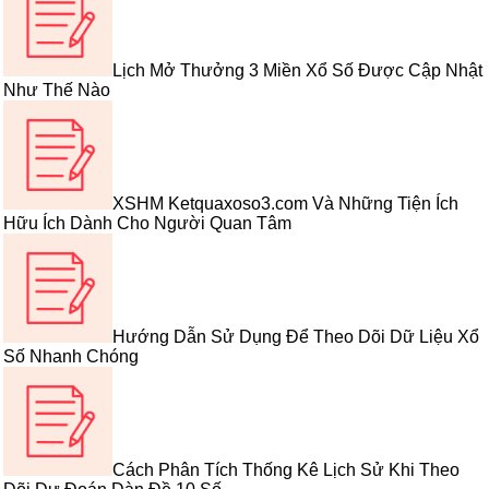
Lịch Mở Thưởng 3 Miền Xổ Số Được Cập Nhật
Như Thế Nào
XSHM Ketquaxoso3.com Và Những Tiện Ích
Hữu Ích Dành Cho Người Quan Tâm
Hướng Dẫn Sử Dụng Để Theo Dõi Dữ Liệu Xổ
Số Nhanh Chóng
Cách Phân Tích Thống Kê Lịch Sử Khi Theo