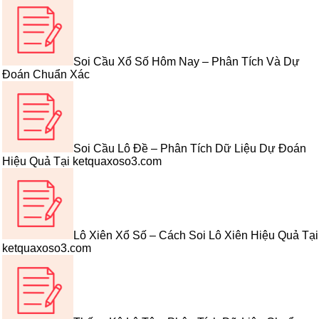
Soi Cầu Xổ Số Hôm Nay – Phân Tích Và Dự
Đoán Chuẩn Xác
Soi Cầu Lô Đề – Phân Tích Dữ Liệu Dự Đoán
Hiệu Quả Tại ketquaxoso3.com
Lô Xiên Xổ Số – Cách Soi Lô Xiên Hiệu Quả Tại
ketquaxoso3.com