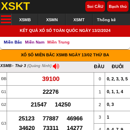
XSKT
Soi CẦU
Bạch thủ
XSMB
XSMN
XSMT
Thống kê
KẾT QUẢ XỔ SỐ TOÀN QUỐC NGÀY 13/2/2024
Miền Bắc
Miền Nam
Miền Trung
XỔ SỐ MIỀN BẮC
XSMB NGÀY 13/02
THỨ BA
XSMB
>
Thứ 3
(Quảng Ninh)
ĐẦU
ĐUÔI
39100
0
0, 2, 3, 3, 5
ĐB
22276
0, 1, 1, 4
1
G1
21547 14250
0, 3
2
G2
3
1
25123 77887 46966
G3
34620 73311 14277
4
0, 4, 7, 9