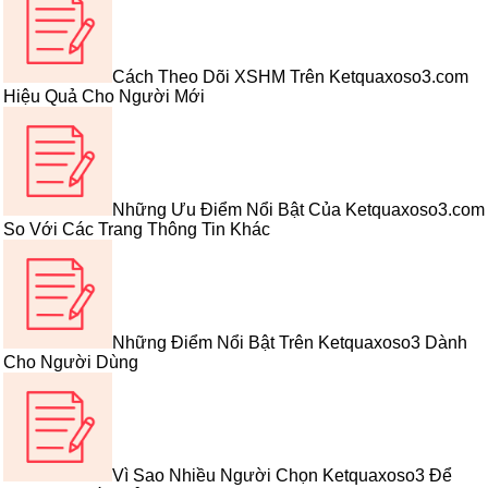
Cách Theo Dõi XSHM Trên Ketquaxoso3.com
Hiệu Quả Cho Người Mới
Những Ưu Điểm Nổi Bật Của Ketquaxoso3.com
So Với Các Trang Thông Tin Khác
Những Điểm Nổi Bật Trên Ketquaxoso3 Dành
Cho Người Dùng
Vì Sao Nhiều Người Chọn Ketquaxoso3 Để