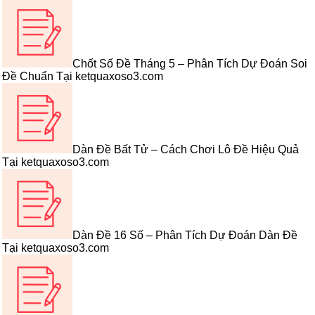
Chốt Số Đề Tháng 5 – Phân Tích Dự Đoán Soi
Đề Chuẩn Tại ketquaxoso3.com
Dàn Đề Bất Tử – Cách Chơi Lô Đề Hiệu Quả
Tại ketquaxoso3.com
Dàn Đề 16 Số – Phân Tích Dự Đoán Dàn Đề
Tại ketquaxoso3.com