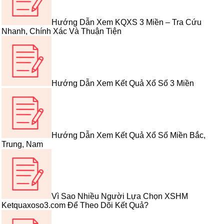
Hướng Dẫn Xem KQXS 3 Miền – Tra Cứu
Nhanh, Chính Xác Và Thuận Tiện
Hướng Dẫn Xem Kết Quả Xổ Số 3 Miền
Hướng Dẫn Xem Kết Quả Xổ Số Miền Bắc,
Trung, Nam
Vì Sao Nhiều Người Lựa Chọn XSHM
Ketquaxoso3.com Để Theo Dõi Kết Quả?