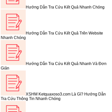
Hướng Dẫn Tra Cứu Kết Quả Nhanh Chóng
Hướng Dẫn Tra Cứu Kết Quả Trên Website
Nhanh Chóng
Hướng Dẫn Tra Cứu Kết Quả Nhanh Và Đơn
Giản
XSHM Ketquaxoso3.com Là Gì? Hướng Dẫn
Tra Cứu Thông Tin Nhanh Chóng