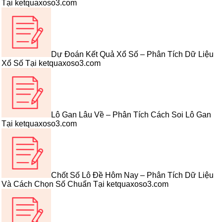
Tại ketquaxoso3.com
Dự Đoán Kết Quả Xổ Số – Phân Tích Dữ Liệu
Xổ Số Tại ketquaxoso3.com
Lô Gan Lâu Về – Phân Tích Cách Soi Lô Gan
Tại ketquaxoso3.com
Chốt Số Lô Đề Hôm Nay – Phân Tích Dữ Liệu
Và Cách Chọn Số Chuẩn Tại ketquaxoso3.com