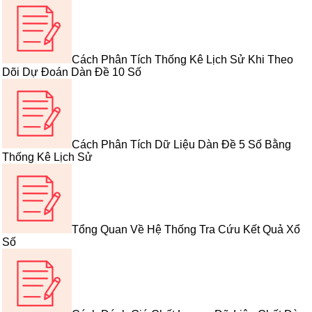
Cách Phân Tích Thống Kê Lịch Sử Khi Theo
Dõi Dự Đoán Dàn Đề 10 Số
Cách Phân Tích Dữ Liệu Dàn Đề 5 Số Bằng
Thống Kê Lịch Sử
Tổng Quan Về Hệ Thống Tra Cứu Kết Quả Xổ
Số