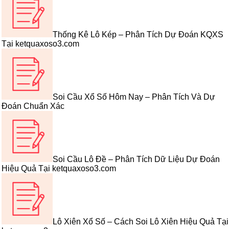
Thống Kê Lô Kép – Phân Tích Dự Đoán KQXS
Tại ketquaxoso3.com
Soi Cầu Xổ Số Hôm Nay – Phân Tích Và Dự
Đoán Chuẩn Xác
Soi Cầu Lô Đề – Phân Tích Dữ Liệu Dự Đoán
Hiệu Quả Tại ketquaxoso3.com
Lô Xiên Xổ Số – Cách Soi Lô Xiên Hiệu Quả Tại