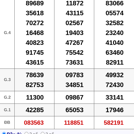
89689
11872
83066
35618
43115
05574
70272
02567
32582
16468
19403
23240
G.4
40823
47267
41040
91745
75542
63460
43615
73631
82911
78639
09783
49932
G.3
82753
34851
72430
11300
09867
33141
G.2
42285
65053
17946
G.1
083563
118851
582191
ĐB