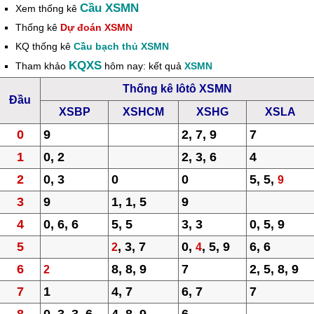
Cầu XSMN
Xem thống kê
Thống kê
Dự đoán XSMN
KQ thống kê
Cầu bạch thủ XSMN
KQXS
Tham khảo
hôm nay: kết quả
XSMN
Thống kê lôtô XSMN
Đầu
XSBP
XSHCM
XSHG
XSLA
0
9
2, 7, 9
7
1
0, 2
2, 3, 6
4
2
0, 3
0
0
5, 5,
9
3
9
1, 1, 5
9
4
0, 6, 6
5, 5
3, 3
0, 5, 9
5
, 3, 7
0,
, 5, 9
6, 6
2
4
6
8, 8, 9
7
2, 5, 8, 9
2
7
1
4, 7
6, 7
7