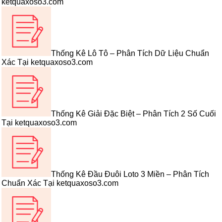
ketquaxoso3.com
Thống Kê Lô Tô – Phân Tích Dữ Liệu Chuẩn
Xác Tại ketquaxoso3.com
Thống Kê Giải Đặc Biệt – Phân Tích 2 Số Cuối
Tại ketquaxoso3.com
Thống Kê Đầu Đuôi Loto 3 Miền – Phân Tích
Chuẩn Xác Tại ketquaxoso3.com