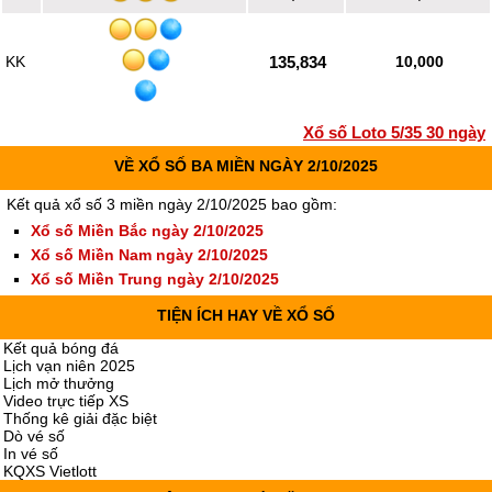
KK
135,834
10,000
Xổ số Loto 5/35 30 ngày
VỀ
XỔ SỐ BA MIỀN
NGÀY 2/10/2025
Kết quả xổ số 3 miền ngày 2/10/2025 bao gồm:
Xổ số Miền Bắc ngày 2/10/2025
Xổ số Miền Nam ngày 2/10/2025
Xổ số Miền Trung ngày 2/10/2025
TIỆN ÍCH HAY VỀ XỔ SỐ
Kết quả bóng đá
Lịch vạn niên 2025
Lịch mở thưởng
Video trực tiếp XS
Thống kê giải đặc biệt
Dò vé số
In vé số
KQXS Vietlott