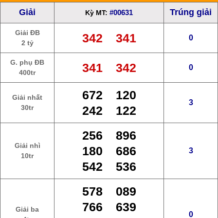
Giải
Trúng giải
#00631
Kỳ MT:
Giải ĐB
342 341
0
2 tỷ
G. phụ ĐB
341 342
0
400tr
672 120
Giải nhất
3
30tr
242 122
256 896
Giải nhì
180 686
3
10tr
542 536
578 089
766 639
Giải ba
0