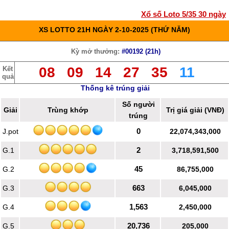
Xổ số Loto 5/35 30 ngày
XS LOTTO 21H
NGÀY 2-10-2025
(
THỨ NĂM
)
Kỳ mở thưởng:
#00192 (21h)
08 09 14 27 35
11
Kết
quả
Thống kê trúng giải
Số người
Giải
Trùng khớp
Trị giá giải (VNĐ)
trúng
0
J.pot
22,074,343,000
2
G.1
3,718,591,500
45
G.2
86,755,000
663
G.3
6,045,000
1,563
G.4
2,450,000
20,736
G.5
205,000