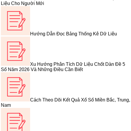
Liệu Cho Người Mới
Hướng Dẫn Đọc Bảng Thống Kê Dữ Liệu
Xu Hướng Phân Tích Dữ Liệu Chốt Dàn Đề 5
Số Năm 2026 Và Những Điều Cần Biết
Cách Theo Dõi Kết Quả Xổ Số Miền Bắc, Trung,
Nam