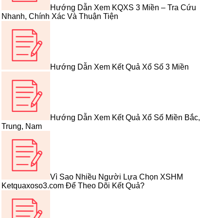
Hướng Dẫn Xem KQXS 3 Miền – Tra Cứu
Nhanh, Chính Xác Và Thuận Tiện
Hướng Dẫn Xem Kết Quả Xổ Số 3 Miền
Hướng Dẫn Xem Kết Quả Xổ Số Miền Bắc,
Trung, Nam
Vì Sao Nhiều Người Lựa Chọn XSHM
Ketquaxoso3.com Để Theo Dõi Kết Quả?