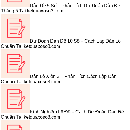
Dàn Đề 5 Số – Phân Tích Dự Đoán Dàn Đề
Tháng 5 Tại ketquaxoso3.com
Dự Đoán Dàn Đề 10 Số – Cách Lập Dàn Lô
Chuẩn Tại ketquaxoso3.com
Dàn Lô Xiên 3 – Phân Tích Cách Lập Dàn
Chuẩn Tại ketquaxoso3.com
Kinh Nghiệm Lô Đề – Cách Dự Đoán Dàn Đề
Chuẩn Tại ketquaxoso3.com