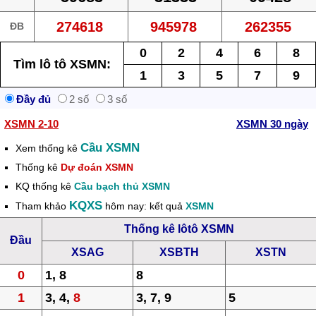
274618
945978
262355
ĐB
0
2
4
6
8
Tìm lô tô XSMN:
1
3
5
7
9
Đầy đủ
2 số
3 số
XSMN 2-10
XSMN 30 ngày
Cầu XSMN
Xem thống kê
Thống kê
Dự đoán XSMN
KQ thống kê
Cầu bạch thủ XSMN
KQXS
Tham khảo
hôm nay: kết quả
XSMN
Thống kê lôtô XSMN
Đầu
XSAG
XSBTH
XSTN
0
1, 8
8
1
3, 4,
8
3, 7, 9
5