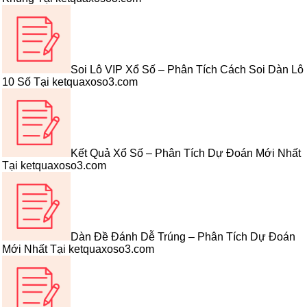
Soi Lô VIP Xổ Số – Phân Tích Cách Soi Dàn Lô
10 Số Tại ketquaxoso3.com
Kết Quả Xổ Số – Phân Tích Dự Đoán Mới Nhất
Tại ketquaxoso3.com
Dàn Đề Đánh Dễ Trúng – Phân Tích Dự Đoán
Mới Nhất Tại ketquaxoso3.com