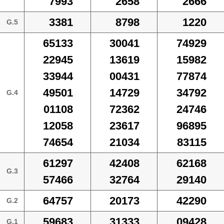
7993
2658
2666
3381
8798
1220
G.5
65133
30041
74929
22945
13619
15982
33944
00431
77874
49501
14729
34792
G.4
01108
72362
24746
12058
23617
96895
74654
21034
83115
61297
42408
62168
G.3
57466
32764
29140
64757
20173
42290
G.2
59683
31333
09428
G.1