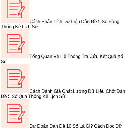
Cách Phân Tích Dữ Liệu Dàn Đề 5 Số Bằng
Thống Kê Lịch Sử
Tổng Quan Về Hệ Thống Tra Cứu Kết Quả Xổ
Số
Cách Đánh Giá Chất Lượng Dữ Liệu Chốt Dàn
Đề 5 Số Qua Thống Kê Lịch Sử
Dự Đoán Dàn Đề 10 Số Là Gì? Cách Đọc Dữ