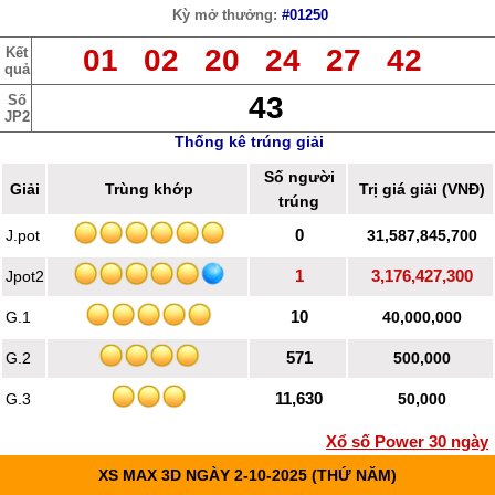
Kỳ mở thưởng:
#01250
01 02 20 24 27 42
Kết
quả
43
Số
JP2
Thống kê trúng giải
Số người
Giải
Trùng khớp
Trị giá giải (VNĐ)
trúng
0
J.pot
31,587,845,700
1
3,176,427,300
Jpot2
10
G.1
40,000,000
571
G.2
500,000
11,630
G.3
50,000
Xổ số Power 30 ngày
XS MAX 3D
NGÀY 2-10-2025
(
THỨ NĂM
)