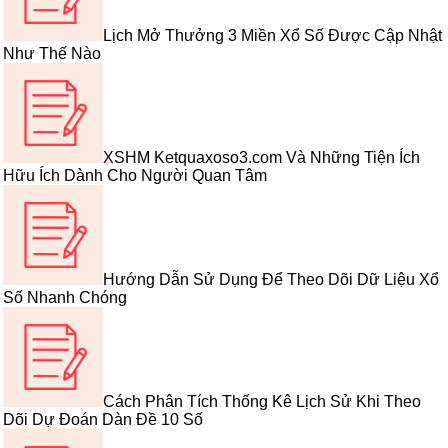
Lịch Mở Thưởng 3 Miền Xổ Số Được Cập Nhật
Như Thế Nào
XSHM Ketquaxoso3.com Và Những Tiện Ích
Hữu Ích Dành Cho Người Quan Tâm
Hướng Dẫn Sử Dụng Để Theo Dõi Dữ Liệu Xổ
Số Nhanh Chóng
Cách Phân Tích Thống Kê Lịch Sử Khi Theo
Dõi Dự Đoán Dàn Đề 10 Số