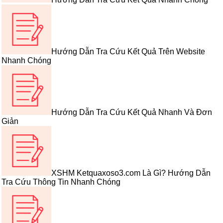
Hướng Dẫn Tra Cứu Kết Quả Trên Website
Nhanh Chóng
Hướng Dẫn Tra Cứu Kết Quả Nhanh Và Đơn
Giản
XSHM Ketquaxoso3.com Là Gì? Hướng Dẫn
Tra Cứu Thông Tin Nhanh Chóng