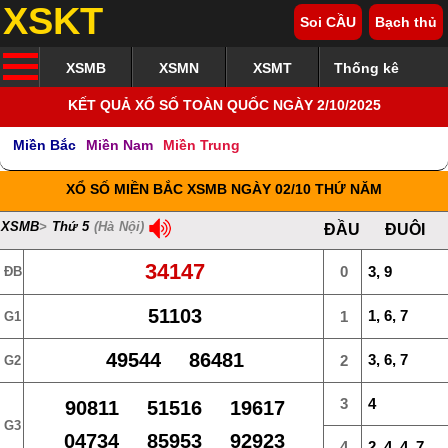
XSKT
Soi CẦU
Bạch thủ
XSMB
XSMN
XSMT
Thống kê
KẾT QUẢ XỔ SỐ TOÀN QUỐC NGÀY 2/10/2025
Miền Bắc
Miền Nam
Miền Trung
XỔ SỐ MIỀN BẮC
XSMB NGÀY 02/10
THỨ NĂM
XSMB
>
Thứ 5
(Hà Nội)
ĐẦU
ĐUÔI
34147
0
3, 9
ĐB
51103
1, 6, 7
1
G1
49544 86481
3, 6, 7
2
G2
3
4
90811 51516 19617
G3
04734 85953 92923
4
2, 4, 4, 7