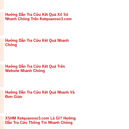
Hướng Dẫn Tra Cứu Kết Quả Xổ Số
Nhanh Chóng Trên Ketquaxoso3.com
Hướng Dẫn Tra Cứu Kết Quả Nhanh
Chóng
Hướng Dẫn Tra Cứu Kết Quả Trên
Website Nhanh Chóng
Hướng Dẫn Tra Cứu Kết Quả Nhanh Và
Đơn Giản
XSHM Ketquaxoso3.com Là Gì? Hướng
Dẫn Tra Cứu Thông Tin Nhanh Chóng