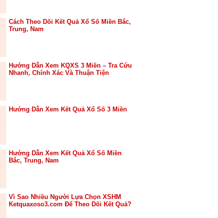
Cách Theo Dõi Kết Quả Xổ Số Miền Bắc,
Trung, Nam
Hướng Dẫn Xem KQXS 3 Miền – Tra Cứu
Nhanh, Chính Xác Và Thuận Tiện
Hướng Dẫn Xem Kết Quả Xổ Số 3 Miền
Hướng Dẫn Xem Kết Quả Xổ Số Miền
Bắc, Trung, Nam
Vì Sao Nhiều Người Lựa Chọn XSHM
Ketquaxoso3.com Để Theo Dõi Kết Quả?