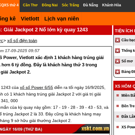
KQXS thứ 4
Cần Thơ
Đồng Nai
Sóc Trăng
Đà Nẵng
Khánh Hòa
ống kê
Vietlott
Lịch vạn niên
: Giải Jackpot 2 Nổ lớn kỳ quay 1243
TIỆN ÍCH
ức
>
xổ số điện toán
Cầu bạ
m 17-09-2025 09:57
Thống k
 Power, Vietlott xác định 1 khách hàng trúng giải
Sổ mơ
iá hơn 6 tỷ đồng. Đây là khách hàng thứ 3 trong
giải Jackpot 2.
Bảng Đ
XS HÔM 
ố 1243 của
xổ số Power 6/55
diễn ra tối ngày 16/9/2025,
nh có 1 khách hàng trúng giải Jackpot 2 với giá trị giải
Miền B
, 341, 000
Bến Tre
mắn của kỳ quay này gồm: 17 - 19 - 28 - 39 - 43 - 53, và
để trúng Jackpot 2 là 33. Đây cũng là khách hàng may
Đắk Lắ
tháng 9 sở hữu giải thưởng Jackpot 2.
XS Pow