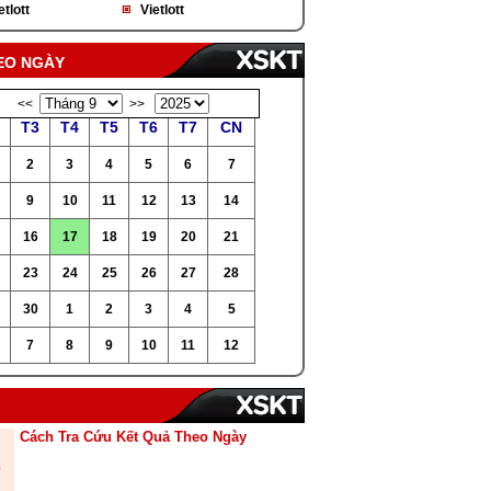
etlott
Vietlott
EO NGÀY
<<
>>
T3
T4
T5
T6
T7
CN
2
3
4
5
6
7
9
10
11
12
13
14
16
17
18
19
20
21
23
24
25
26
27
28
30
1
2
3
4
5
7
8
9
10
11
12
Cách Tra Cứu Kết Quả Theo Ngày