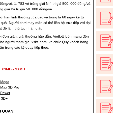
đồng/vé, 1. 783 vé trúng giải Nhì trị giá 500. 000 đồng/vé,
ng giải Ba trị giá 50. 000 đồng/vé.
ời hạn lĩnh thưởng của các vé trúng là 60 ngày kể từ
quả. Người chơi may mắn có thể liên hệ trực tiếp với đại
ất để làm thủ tục nhận giải.
i đơn giản, giải thưởng hấp dẫn, Vietlott luôn mang đến
 cho người tham gia. xskt. com. vn chúc Quý khách hàng
ắn trong các kỳ quay tiếp theo.
:
XSMB - SXMB
ố Mega
 Max 3D Pro
 Power
 3D+
N QUAN: