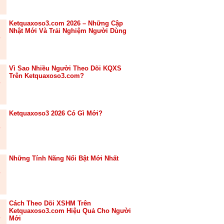
Ketquaxoso3.com 2026 – Những Cập
Nhật Mới Và Trải Nghiệm Người Dùng
Vì Sao Nhiều Người Theo Dõi KQXS
Trên Ketquaxoso3.com?
Ketquaxoso3 2026 Có Gì Mới?
Những Tính Năng Nổi Bật Mới Nhất
Cách Theo Dõi XSHM Trên
Ketquaxoso3.com Hiệu Quả Cho Người
Mới