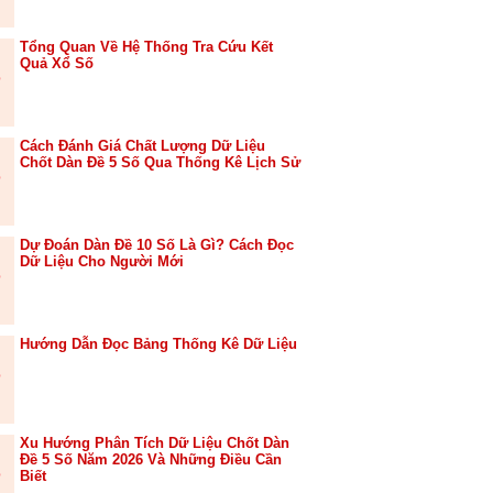
Tổng Quan Về Hệ Thống Tra Cứu Kết
Quả Xổ Số
Cách Đánh Giá Chất Lượng Dữ Liệu
Chốt Dàn Đề 5 Số Qua Thống Kê Lịch Sử
Dự Đoán Dàn Đề 10 Số Là Gì? Cách Đọc
Dữ Liệu Cho Người Mới
Hướng Dẫn Đọc Bảng Thống Kê Dữ Liệu
Xu Hướng Phân Tích Dữ Liệu Chốt Dàn
Đề 5 Số Năm 2026 Và Những Điều Cần
Biết