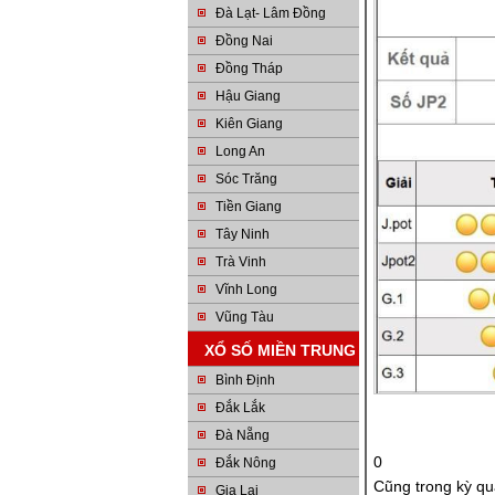
Đà Lạt- Lâm Đồng
Đồng Nai
Đồng Tháp
Hậu Giang
Kiên Giang
Long An
Sóc Trăng
Tiền Giang
Tây Ninh
Trà Vinh
Vĩnh Long
Vũng Tàu
XỔ SỐ MIỀN TRUNG
Bình Định
Đắk Lắk
Đà Nẵng
0
Đắk Nông
Cũng trong kỳ qua
Gia Lai