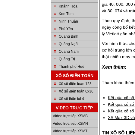
giá 40. 000. 000 
Khánh Hòa
và 30. 074 vé trú
Kon Tum
Theo quy định, th
Ninh Thuận
ngày công bố kết 
Phú Yên
lý Vietlott gần nh
Quảng Bình
Với hình thức chơ
Quảng Ngãi
cơ hội trúng lớn
Quảng Nam
thật nhiều may m
Quảng Trị
Xem thêm:
Thành phố Huế
XỔ SỐ ĐIỆN TOÁN
Tham khảo thêm
Xổ số điện toán 123
Xổ số điện toán 6x36
Kết qủa xổ s
Xổ số thần tài 4
Kết quả xổ số
VIDEO TRỰC TIẾP
Kết qủa xổ số
Video trực tiếp XSMB
XS Max 3D và
Video trực tiếp XSMN
Video trực tiếp XSMT
TIN XỔ SỐ LIÊ