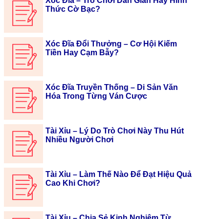
Xóc Đĩa – Trò Chơi Dân Gian Hay Hình
Thức Cờ Bạc?
Xóc Đĩa Đổi Thưởng – Cơ Hội Kiếm
Tiền Hay Cạm Bẫy?
Xóc Đĩa Truyền Thống – Di Sản Văn
Hóa Trong Từng Ván Cược
Tài Xỉu – Lý Do Trò Chơi Này Thu Hút
Nhiều Người Chơi
Tài Xỉu – Làm Thế Nào Để Đạt Hiệu Quả
Cao Khi Chơi?
Tài Xỉu – Chia Sẻ Kinh Nghiệm Từ