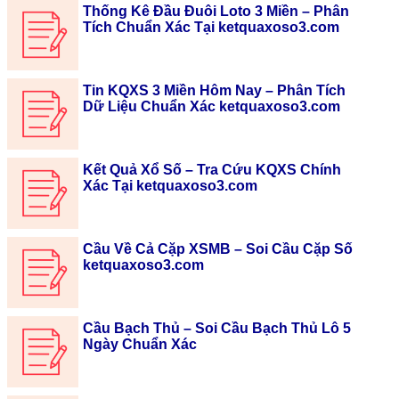
Thống Kê Đầu Đuôi Loto 3 Miền – Phân
Tích Chuẩn Xác Tại ketquaxoso3.com
Tin KQXS 3 Miền Hôm Nay – Phân Tích
Dữ Liệu Chuẩn Xác ketquaxoso3.com
Kết Quả Xổ Số – Tra Cứu KQXS Chính
Xác Tại ketquaxoso3.com
Cầu Về Cả Cặp XSMB – Soi Cầu Cặp Số
ketquaxoso3.com
Cầu Bạch Thủ – Soi Cầu Bạch Thủ Lô 5
Ngày Chuẩn Xác