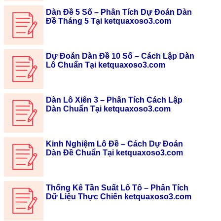
Dàn Đề 5 Số – Phân Tích Dự Đoán Dàn
Đề Tháng 5 Tại ketquaxoso3.com
Dự Đoán Dàn Đề 10 Số – Cách Lập Dàn
Lô Chuẩn Tại ketquaxoso3.com
Dàn Lô Xiên 3 – Phân Tích Cách Lập
Dàn Chuẩn Tại ketquaxoso3.com
Kinh Nghiệm Lô Đề – Cách Dự Đoán
Dàn Đề Chuẩn Tại ketquaxoso3.com
Thống Kê Tần Suất Lô Tô – Phân Tích
Dữ Liệu Thực Chiến ketquaxoso3.com