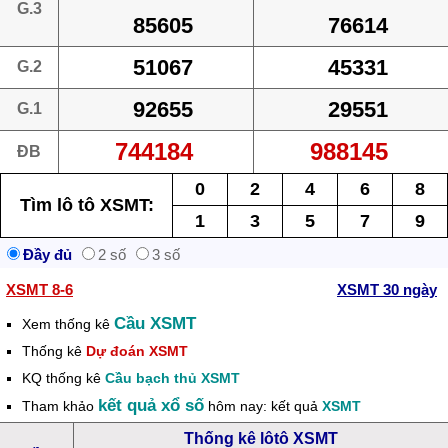
G.3
85605
76614
51067
45331
G.2
92655
29551
G.1
744184
988145
ĐB
0
2
4
6
8
Tìm lô tô XSMT:
1
3
5
7
9
Đầy đủ
2 số
3 số
XSMT 8-6
XSMT 30 ngày
Cầu XSMT
Xem thống kê
Thống kê
Dự đoán XSMT
KQ thống kê
Cầu bạch thủ XSMT
kết quả xổ số
Tham khảo
hôm nay: kết quả
XSMT
Thống kê lôtô XSMT