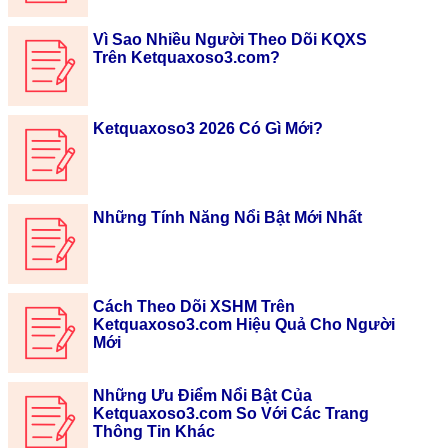
Vì Sao Nhiều Người Theo Dõi KQXS
Trên Ketquaxoso3.com?
Ketquaxoso3 2026 Có Gì Mới?
Những Tính Năng Nổi Bật Mới Nhất
Cách Theo Dõi XSHM Trên
Ketquaxoso3.com Hiệu Quả Cho Người
Mới
Những Ưu Điểm Nổi Bật Của
Ketquaxoso3.com So Với Các Trang
Thông Tin Khác