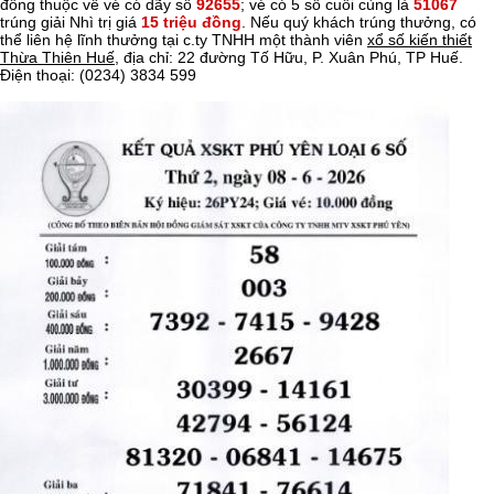
đồng thuộc về vé có dãy số
92655
; vé có 5 số cuối cùng là
51067
trúng giải Nhì trị giá
15 triệu đồng
. Nếu quý khách trúng thưởng, có
thể liên hệ lĩnh thưởng tại c.ty TNHH một thành viên
xổ số kiến thiết
Thừa Thiên Huế
, địa chỉ: 22 đường Tố Hữu, P. Xuân Phú, TP Huế.
Điện thoại: (0234) 3834 599