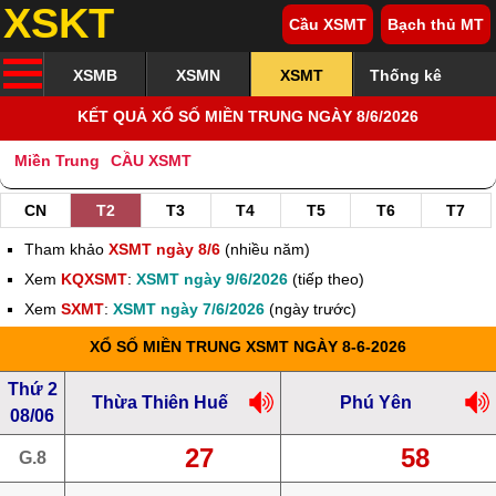
XSKT
Cầu XSMT
Bạch thủ MT
XSMB
XSMN
XSMT
Thống kê
KẾT QUẢ XỔ SỐ MIỀN TRUNG NGÀY 8/6/2026
Miền Trung
CẦU XSMT
CN
T2
T3
T4
T5
T6
T7
Tham khảo
XSMT ngày 8/6
(nhiều năm)
Xem
KQXSMT
:
XSMT ngày 9/6/2026
(tiếp theo)
Xem
SXMT
:
XSMT ngày 7/6/2026
(ngày trước)
XỔ SỐ MIỀN TRUNG
XSMT NGÀY 8-6-2026
Thứ 2
Thừa Thiên Huế
Phú Yên
08/06
27
58
G.8