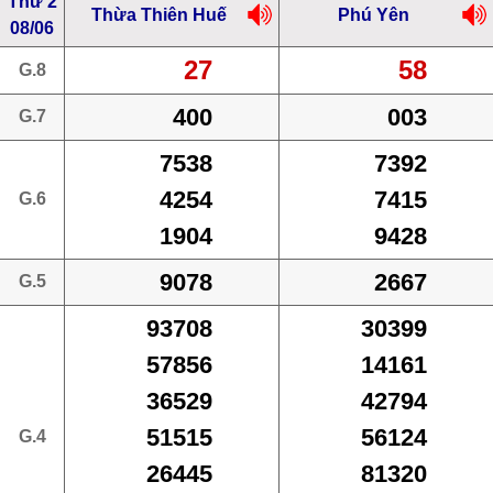
Thứ 2
Thừa Thiên Huế
Phú Yên
08/06
27
58
G.8
400
003
G.7
7538
7392
4254
7415
G.6
1904
9428
9078
2667
G.5
93708
30399
57856
14161
36529
42794
51515
56124
G.4
26445
81320