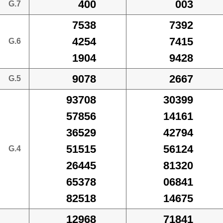
400
003
G.7
7538
7392
4254
7415
G.6
1904
9428
9078
2667
G.5
93708
30399
57856
14161
36529
42794
51515
56124
G.4
26445
81320
65378
06841
82518
14675
12968
71841