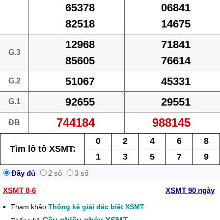
65378
06841
82518
14675
12968
71841
G.3
85605
76614
51067
45331
G.2
92655
29551
G.1
744184
988145
ĐB
0
2
4
6
8
Tìm lô tô XSMT:
1
3
5
7
9
Đầy đủ
2 số
3 số
XSMT 8-6
XSMT 90 ngày
Tham khảo
Thống kê giải đặc biệt XSMT