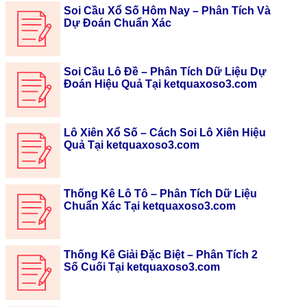
Soi Cầu Xổ Số Hôm Nay – Phân Tích Và
Dự Đoán Chuẩn Xác
Soi Cầu Lô Đề – Phân Tích Dữ Liệu Dự
Đoán Hiệu Quả Tại ketquaxoso3.com
Lô Xiên Xổ Số – Cách Soi Lô Xiên Hiệu
Quả Tại ketquaxoso3.com
Thống Kê Lô Tô – Phân Tích Dữ Liệu
Chuẩn Xác Tại ketquaxoso3.com
Thống Kê Giải Đặc Biệt – Phân Tích 2
Số Cuối Tại ketquaxoso3.com