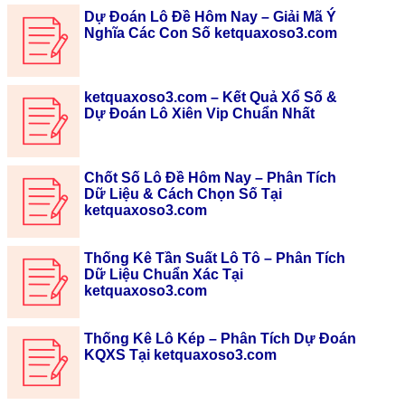
Dự Đoán Lô Đề Hôm Nay – Giải Mã Ý
Nghĩa Các Con Số ketquaxoso3.com
ketquaxoso3.com – Kết Quả Xổ Số &
Dự Đoán Lô Xiên Vip Chuẩn Nhất
Chốt Số Lô Đề Hôm Nay – Phân Tích
Dữ Liệu & Cách Chọn Số Tại
ketquaxoso3.com
Thống Kê Tần Suất Lô Tô – Phân Tích
Dữ Liệu Chuẩn Xác Tại
ketquaxoso3.com
Thống Kê Lô Kép – Phân Tích Dự Đoán
KQXS Tại ketquaxoso3.com