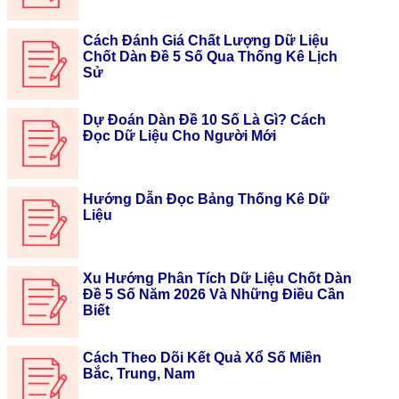
Cách Đánh Giá Chất Lượng Dữ Liệu
Chốt Dàn Đề 5 Số Qua Thống Kê Lịch
Sử
Dự Đoán Dàn Đề 10 Số Là Gì? Cách
Đọc Dữ Liệu Cho Người Mới
Hướng Dẫn Đọc Bảng Thống Kê Dữ
Liệu
Xu Hướng Phân Tích Dữ Liệu Chốt Dàn
Đề 5 Số Năm 2026 Và Những Điều Cần
Biết
Cách Theo Dõi Kết Quả Xổ Số Miền
Bắc, Trung, Nam