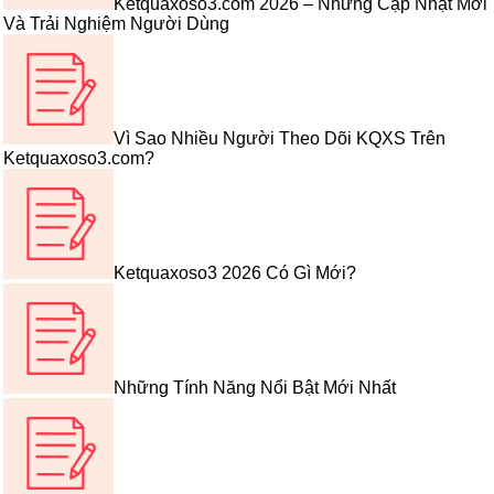
Ketquaxoso3.com 2026 – Những Cập Nhật Mới
Và Trải Nghiệm Người Dùng
Vì Sao Nhiều Người Theo Dõi KQXS Trên
Ketquaxoso3.com?
Ketquaxoso3 2026 Có Gì Mới?
Những Tính Năng Nổi Bật Mới Nhất