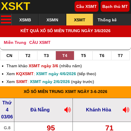
XSKT
Cầu XSMT
Bạch thủ MT
XSMB
XSMN
XSMT
Thống kê
KẾT QUẢ XỔ SỐ MIỀN TRUNG NGÀY 3/6/2026
Miền Trung
CẦU XSMT
CN
T2
T3
T4
T5
T6
T7
Tham khảo
XSMT ngày 3/6
(nhiều năm)
Xem
KQXSMT
:
XSMT ngày 4/6/2026
(tiếp theo)
Xem
SXMT
:
XSMT ngày 2/6/2026
(ngày trước)
XỔ SỐ MIỀN TRUNG
XSMT NGÀY 3-6-2026
Thứ
4
Đà Nẵng
Khánh Hòa
03/06
95
71
G.8