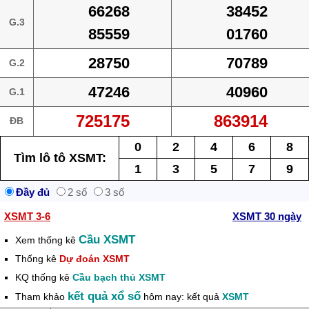
66268
38452
G.3
85559
01760
28750
70789
G.2
47246
40960
G.1
725175
863914
ĐB
0
2
4
6
8
Tìm lô tô XSMT:
1
3
5
7
9
Đầy đủ
2 số
3 số
XSMT 3-6
XSMT 30 ngày
Cầu XSMT
Xem thống kê
Thống kê
Dự đoán XSMT
KQ thống kê
Cầu bạch thủ XSMT
kết quả xổ số
Tham khảo
hôm nay: kết quả
XSMT