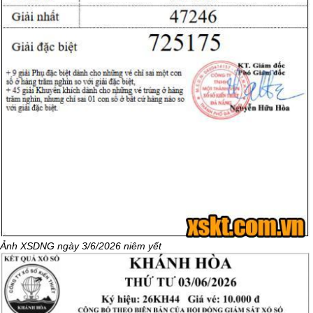
Ảnh XSDNG ngày 3/6/2026 niêm yết