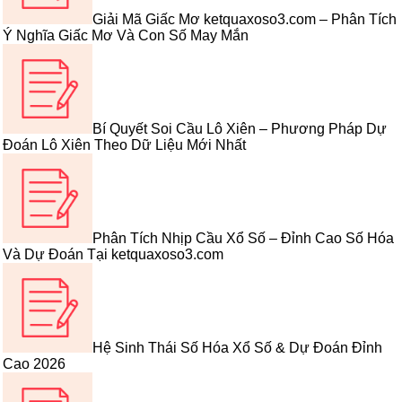
Giải Mã Giấc Mơ ketquaxoso3.com – Phân Tích
Ý Nghĩa Giấc Mơ Và Con Số May Mắn
Bí Quyết Soi Cầu Lô Xiên – Phương Pháp Dự
Đoán Lô Xiên Theo Dữ Liệu Mới Nhất
Phân Tích Nhịp Cầu Xổ Số – Đỉnh Cao Số Hóa
Và Dự Đoán Tại ketquaxoso3.com
Hệ Sinh Thái Số Hóa Xổ Số & Dự Đoán Đỉnh
Cao 2026