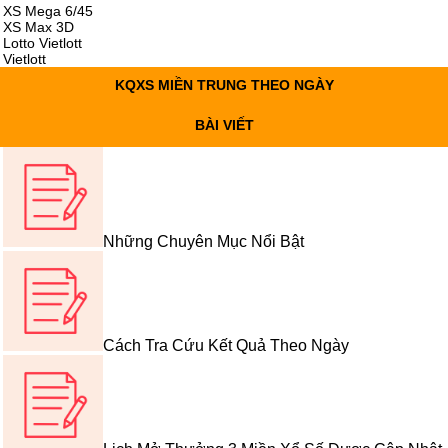
XS Mega 6/45
XS Max 3D
Lotto Vietlott
Vietlott
KQXS MIỀN TRUNG THEO NGÀY
BÀI VIẾT
Những Chuyên Mục Nổi Bật
Cách Tra Cứu Kết Quả Theo Ngày