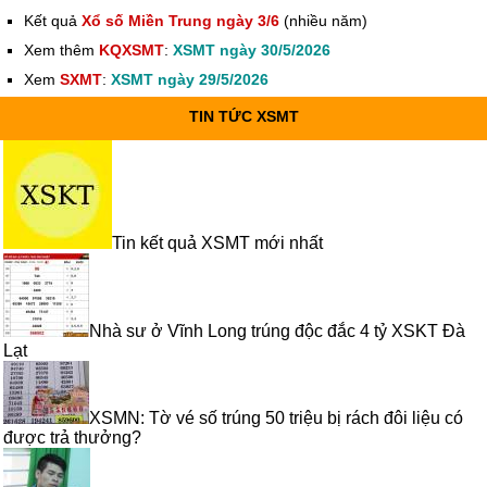
Kết quả
Xổ số Miền Trung ngày 3/6
(nhiều năm)
Xem thêm
KQXSMT
:
XSMT ngày 30/5/2026
Xem
SXMT
:
XSMT ngày 29/5/2026
TIN TỨC XSMT
Tin kết quả XSMT mới nhất
Nhà sư ở Vĩnh Long trúng độc đắc 4 tỷ XSKT Đà
Lạt
XSMN: Tờ vé số trúng 50 triệu bị rách đôi liệu có
được trả thưởng?