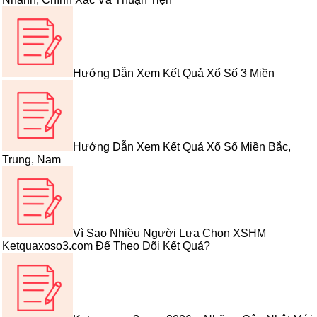
Hướng Dẫn Xem Kết Quả Xổ Số 3 Miền
Hướng Dẫn Xem Kết Quả Xổ Số Miền Bắc,
Trung, Nam
Vì Sao Nhiều Người Lựa Chọn XSHM
Ketquaxoso3.com Để Theo Dõi Kết Quả?