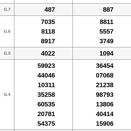
487
887
G.7
7035
8811
8118
5557
G.6
8917
3749
4022
1094
G.5
59923
36454
44046
07068
10311
21238
35258
98793
G.4
60535
13806
20781
40414
54375
15906