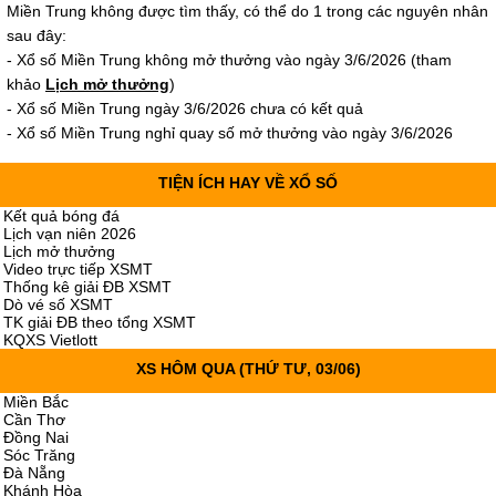
Miền Trung không được tìm thấy, có thể do 1 trong các nguyên nhân
sau đây:
- Xổ số Miền Trung không mở thưởng vào ngày 3/6/2026 (tham
khảo
Lịch mở thưởng
)
- Xổ số Miền Trung ngày 3/6/2026 chưa có kết quả
- Xổ số Miền Trung nghỉ quay số mở thưởng vào ngày 3/6/2026
TIỆN ÍCH HAY VỀ XỔ SỐ
Kết quả bóng đá
Lịch vạn niên 2026
Lịch mở thưởng
Video trực tiếp XSMT
Thống kê giải ĐB XSMT
Dò vé số XSMT
TK giải ĐB theo tổng XSMT
KQXS Vietlott
XS HÔM QUA
(THỨ TƯ, 03/06)
Miền Bắc
Cần Thơ
Đồng Nai
Sóc Trăng
Đà Nẵng
Khánh Hòa