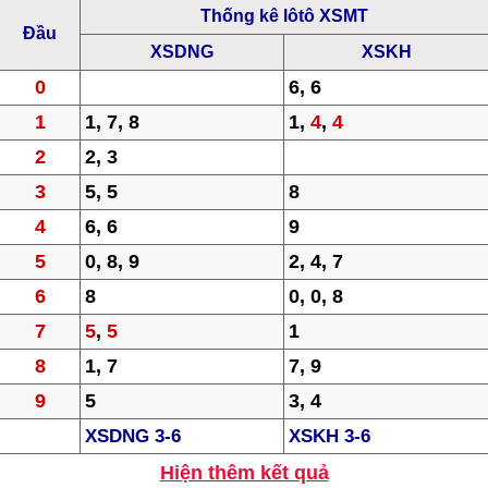
Thống kê lôtô XSMT
Đầu
XSDNG
XSKH
0
6, 6
1
1, 7, 8
1,
4
,
4
2
2, 3
3
5, 5
8
4
6, 6
9
5
0, 8, 9
2, 4, 7
6
8
0, 0, 8
7
5
,
5
1
8
1, 7
7, 9
9
5
3, 4
XSDNG 3-6
XSKH 3-6
Hiện thêm kết quả