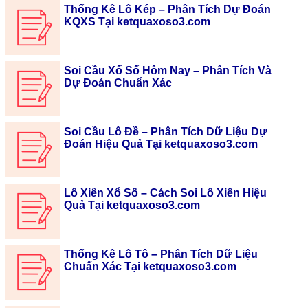
Thống Kê Lô Kép – Phân Tích Dự Đoán
KQXS Tại ketquaxoso3.com
Soi Cầu Xổ Số Hôm Nay – Phân Tích Và
Dự Đoán Chuẩn Xác
Soi Cầu Lô Đề – Phân Tích Dữ Liệu Dự
Đoán Hiệu Quả Tại ketquaxoso3.com
Lô Xiên Xổ Số – Cách Soi Lô Xiên Hiệu
Quả Tại ketquaxoso3.com
Thống Kê Lô Tô – Phân Tích Dữ Liệu
Chuẩn Xác Tại ketquaxoso3.com