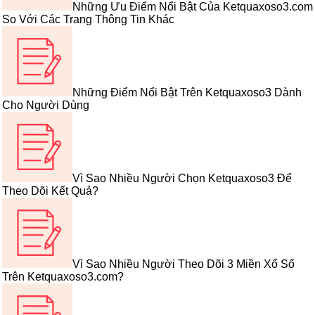
Những Ưu Điểm Nổi Bật Của Ketquaxoso3.com
So Với Các Trang Thông Tin Khác
Những Điểm Nổi Bật Trên Ketquaxoso3 Dành
Cho Người Dùng
Vì Sao Nhiều Người Chọn Ketquaxoso3 Để
Theo Dõi Kết Quả?
Vì Sao Nhiều Người Theo Dõi 3 Miền Xổ Số
Trên Ketquaxoso3.com?