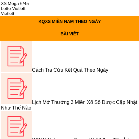
XS Mega 6/45
Lotto Vietlott
Vietlott
KQXS MIỀN NAM THEO NGÀY
BÀI VIẾT
Cách Tra Cứu Kết Quả Theo Ngày
Lịch Mở Thưởng 3 Miền Xổ Số Được Cập Nhật
Như Thế Nào