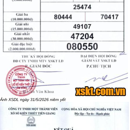
Ảnh XSDL ngày 31/5/2026 niêm yết