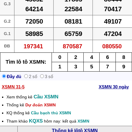
G.3
64214
22584
70417
72050
08181
49107
G.2
58985
65759
47204
G.1
197341
870587
080550
ĐB
0
2
4
6
8
Tìm lô tô XSMN:
1
3
5
7
9
Đầy đủ
2 số
3 số
XSMN 31-5
XSMN 30 ngày
Cầu XSMN
Xem thống kê
Thống kê
Dự đoán XSMN
KQ thống kê
Cầu bạch thủ XSMN
KQXS
Tham khảo
hôm nay: kết quả
XSMN
Thống kê lôtô XSMN