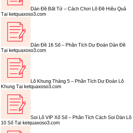
Dàn Đề Bất Tử – Cách Chơi Lô Đề Hiệu Quả
Tại ketquaxoso3.com
Dàn Đề 16 Số – Phân Tích Dự Đoán Dàn Đề
Tại ketquaxoso3.com
Lô Khung Tháng 5 – Phân Tích Dự Đoán Lô
Khung Tại ketquaxoso3.com
Soi Lô VIP Xổ Số – Phân Tích Cách Soi Dàn Lô
10 Số Tại ketquaxoso3.com