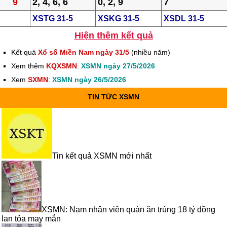
9
2, 4, 6, 6
0, 2, 9
7
XSTG 31-5
XSKG 31-5
XSDL 31-5
Hiện thêm kết quả
Kết quả
Xổ số Miền Nam ngày 31/5
(nhiều năm)
Xem thêm
KQXSMN
:
XSMN ngày 27/5/2026
Xem
SXMN
:
XSMN ngày 26/5/2026
TIN TỨC XSMN
Tin kết quả XSMN mới nhất
XSMN: Nam nhân viên quán ăn trúng 18 tỷ đồng
lan tỏa may mắn