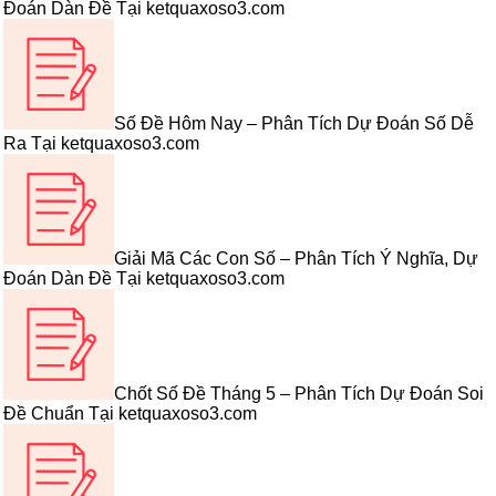
Đoán Dàn Đề Tại ketquaxoso3.com
Số Đề Hôm Nay – Phân Tích Dự Đoán Số Dễ
Ra Tại ketquaxoso3.com
Giải Mã Các Con Số – Phân Tích Ý Nghĩa, Dự
Đoán Dàn Đề Tại ketquaxoso3.com
Chốt Số Đề Tháng 5 – Phân Tích Dự Đoán Soi
Đề Chuẩn Tại ketquaxoso3.com