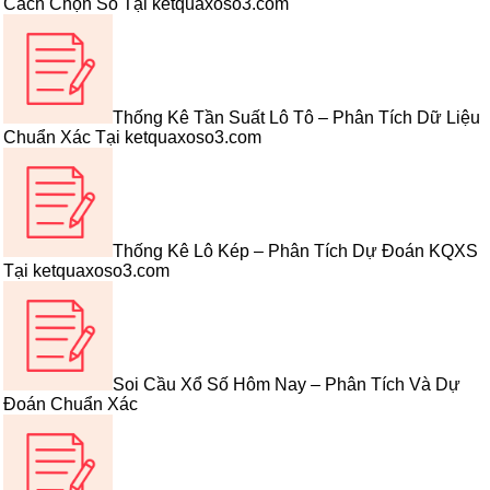
Cách Chọn Số Tại ketquaxoso3.com
Thống Kê Tần Suất Lô Tô – Phân Tích Dữ Liệu
Chuẩn Xác Tại ketquaxoso3.com
Thống Kê Lô Kép – Phân Tích Dự Đoán KQXS
Tại ketquaxoso3.com
Soi Cầu Xổ Số Hôm Nay – Phân Tích Và Dự
Đoán Chuẩn Xác