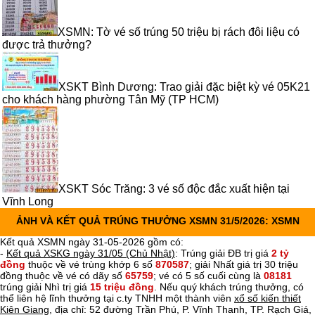
XSMN: Tờ vé số trúng 50 triệu bị rách đôi liệu có
được trả thưởng?
XSKT Bình Dương: Trao giải đặc biệt kỳ vé 05K21
cho khách hàng phường Tân Mỹ (TP HCM)
XSKT Sóc Trăng: 3 vé số độc đắc xuất hiện tại
Vĩnh Long
ẢNH VÀ KẾT QUẢ TRÚNG THƯỞNG XSMN 31/5/2026: XSMN
Kết quả XSMN ngày 31-05-2026 gồm có:
-
Kết quả XSKG ngày 31/05 (Chủ Nhật)
: Trúng giải ĐB trị giá
2 tỷ
đồng
thuộc về vé trùng khớp 6 số
870587
; giải Nhất giá trị 30 triệu
đồng thuộc về vé có dãy số
65759
; vé có 5 số cuối cùng là
08181
trúng giải Nhì trị giá
15 triệu đồng
. Nếu quý khách trúng thưởng, có
thể liên hệ lĩnh thưởng tại c.ty TNHH một thành viên
xổ số kiến thiết
Kiên Giang
, địa chỉ: 52 đường Trần Phú, P. Vĩnh Thanh, TP. Rạch Giá,