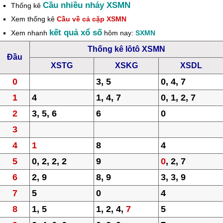
Cầu nhiều nháy XSMN
Thống kê
Xem thống kê
Cầu về cả cặp XSMN
kết quả xổ số
Xem nhanh
hôm nay:
SXMN
Thống kê lôtô XSMN
Đầu
XSTG
XSKG
XSDL
0
3, 5
0, 4, 7
1
4
1, 4, 7
0, 1, 2, 7
2
3, 5, 6
6
0
3
4
1
8
4
5
0, 2, 2, 2
9
0
, 2, 7
6
2, 9
8, 9
3, 3, 9
7
5
0
4
8
1, 5
1, 2, 4,
7
5