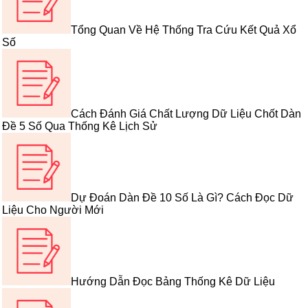
Tổng Quan Về Hệ Thống Tra Cứu Kết Quả Xổ
Số
Cách Đánh Giá Chất Lượng Dữ Liệu Chốt Dàn
Đề 5 Số Qua Thống Kê Lịch Sử
Dự Đoán Dàn Đề 10 Số Là Gì? Cách Đọc Dữ
Liệu Cho Người Mới
Hướng Dẫn Đọc Bảng Thống Kê Dữ Liệu