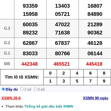
93359
13403
16807
15958
05721
84890
60035
47022
21289
G.3
89232
71638
90362
62867
67837
46128
G.2
83033
80766
06144
G.1
442348
465521
445418
ĐB
0
2
4
6
8
Tìm lô tô XSMN:
1
3
5
7
9
Đầy đủ
2 số
3 số
XSMN 26-6
XSMN 90 ngày
Tham khảo
Thống kê giải đặc biệt XSMN