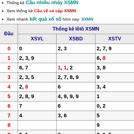
Cầu nhiều nháy XSMN
Thống kê
Xem thống kê
Cầu về cả cặp XSMN
kết quả xổ số
Xem nhanh
hôm nay:
SXMN
Thống kê lôtô XSMN
Đầu
XSVL
XSBD
XSTV
0
0
2, 3
2, 7, 9
1
2, 3, 9
6,
8
2
6, 7
1
,
1
, 2
3, 8
3
2, 3, 5
2, 7, 8, 9
9
4
2,
8
6
3, 4
5
2, 8, 9
4, 9, 9, 9
1
6
7
6
0, 2
7
4
3, 6
5
8
9