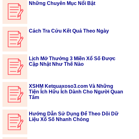
Những Chuyên Mục Nổi Bật
Cách Tra Cứu Kết Quả Theo Ngày
Lịch Mở Thưởng 3 Miền Xổ Số Được
Cập Nhật Như Thế Nào
XSHM Ketquaxoso3.com Và Những
Tiện Ích Hữu Ích Dành Cho Người Quan
Tâm
Hướng Dẫn Sử Dụng Để Theo Dõi Dữ
Liệu Xổ Số Nhanh Chóng