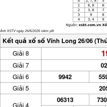
Ảnh XSTV ngày 26/6/2026 niêm yết