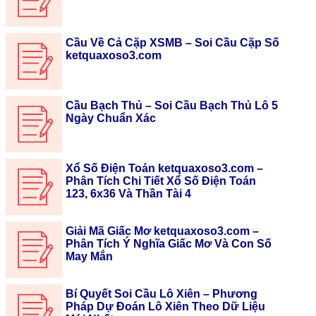
Cầu Về Cả Cặp XSMB – Soi Cầu Cặp Số
ketquaxoso3.com
Cầu Bạch Thủ – Soi Cầu Bạch Thủ Lô 5
Ngày Chuẩn Xác
Xổ Số Điện Toán ketquaxoso3.com –
Phân Tích Chi Tiết Xổ Số Điện Toán
123, 6x36 Và Thần Tài 4
Giải Mã Giấc Mơ ketquaxoso3.com –
Phân Tích Ý Nghĩa Giấc Mơ Và Con Số
May Mắn
Bí Quyết Soi Cầu Lô Xiên – Phương
Pháp Dự Đoán Lô Xiên Theo Dữ Liệu