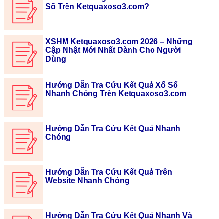
Số Trên Ketquaxoso3.com?
XSHM Ketquaxoso3.com 2026 – Những
Cập Nhật Mới Nhất Dành Cho Người
Dùng
Hướng Dẫn Tra Cứu Kết Quả Xổ Số
Nhanh Chóng Trên Ketquaxoso3.com
Hướng Dẫn Tra Cứu Kết Quả Nhanh
Chóng
Hướng Dẫn Tra Cứu Kết Quả Trên
Website Nhanh Chóng
Hướng Dẫn Tra Cứu Kết Quả Nhanh Và