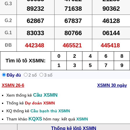
G.3
89232
71638
90362
62867
67837
46128
G.2
83033
80766
06144
G.1
442348
465521
445418
ĐB
0
2
4
6
8
Tìm lô tô XSMN:
1
3
5
7
9
Đầy đủ
2 số
3 số
XSMN 26-6
XSMN 30 ngày
Cầu XSMN
Xem thống kê
Thống kê
Dự đoán XSMN
KQ thống kê
Cầu bạch thủ XSMN
KQXS
Tham khảo
hôm nay: kết quả
XSMN
Thống kê lôtô XSMN