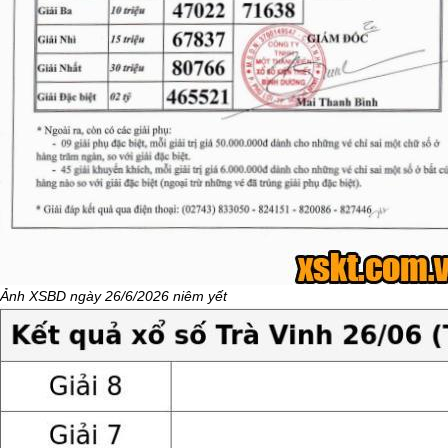
Ảnh XSBD ngày 26/6/2026 niêm yết