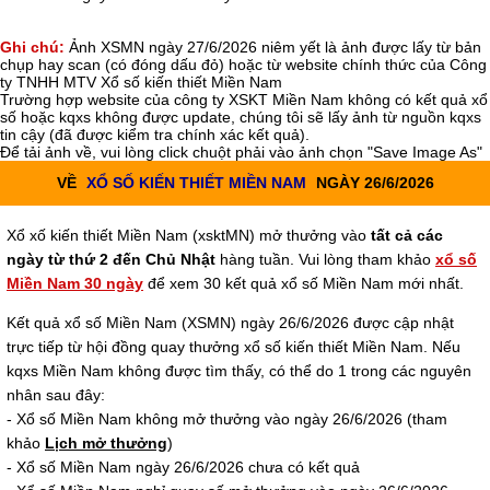
Ghi chú:
Ảnh XSMN ngày 27/6/2026 niêm yết là ảnh được lấy từ bản
chụp hay scan (có đóng dấu đỏ) hoặc từ website chính thức của Công
ty TNHH MTV Xổ số kiến thiết Miền Nam
Trường hợp website của công ty XSKT Miền Nam không có kết quả xổ
số hoặc kqxs không được update, chúng tôi sẽ lấy ảnh từ nguồn kqxs
tin cậy (đã được kiểm tra chính xác kết quả).
Để tải ảnh về, vui lòng click chuột phải vào ảnh chọn "Save Image As"
VỀ
XỔ SỐ KIẾN THIẾT MIỀN NAM
NGÀY 26/6/2026
Xổ xố kiến thiết Miền Nam (xsktMN) mở thưởng vào
tất cả các
ngày từ thứ 2 đến Chủ Nhật
hàng tuần. Vui lòng tham khảo
xổ số
Miền Nam 30 ngày
để xem 30 kết quả xổ số Miền Nam mới nhất.
Kết quả xổ số Miền Nam (XSMN) ngày 26/6/2026 được cập nhật
trực tiếp từ hội đồng quay thưởng xổ số kiến thiết Miền Nam. Nếu
kqxs Miền Nam không được tìm thấy, có thể do 1 trong các nguyên
nhân sau đây:
- Xổ số Miền Nam không mở thưởng vào ngày 26/6/2026 (tham
khảo
Lịch mở thưởng
)
- Xổ số Miền Nam ngày 26/6/2026 chưa có kết quả