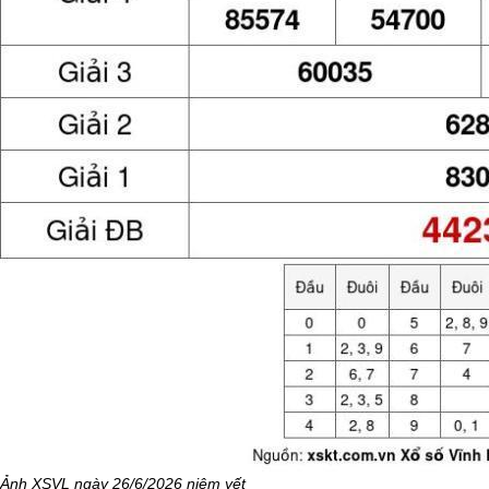
Ảnh XSVL ngày 26/6/2026 niêm yết