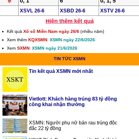
9
0, 1
6
0, 1, 5
XSVL 26-6
XSBD 26-6
XSTV 26-6
Hiện thêm kết quả
Kết quả
Xổ số Miền Nam ngày 26/6
(nhiều năm)
Xem thêm
KQXSMN
:
XSMN ngày 22/6/2026
Xem
SXMN
:
XSMN ngày 21/6/2026
TIN TỨC XSMN
Tin kết quả XSMN mới nhất
Vietlott: Khách hàng trúng 83 tỷ đồng
công khai nhận thưởng
XSMN: Người phụ nữ bán rau trúng độc
đắc 22 tỷ đồng