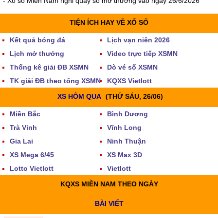
- Xổ số Miền Nam nghỉ quay số mở thưởng vào ngày 26/6/2026
TIỆN ÍCH HAY VỀ XỔ SỐ
Kết quả bóng đá
Lịch vạn niên 2026
Lịch mở thưởng
Video trực tiếp XSMN
Thống kê giải ĐB XSMN
Dò vé số XSMN
TK giải ĐB theo tổng XSMN
KQXS Vietlott
XS HÔM QUA
(THỨ SÁU, 26/06)
Miền Bắc
Bình Dương
Trà Vinh
Vĩnh Long
Gia Lai
Ninh Thuận
XS Mega 6/45
XS Max 3D
Lotto Vietlott
Vietlott
KQXS MIỀN NAM THEO NGÀY
BÀI VIẾT