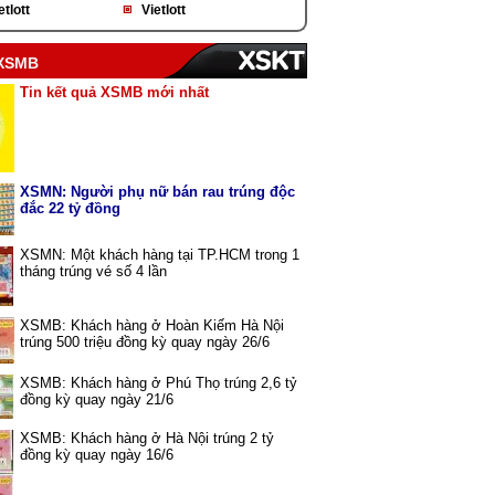
etlott
Vietlott
 XSMB
Tin kết quả XSMB mới nhất
XSMN: Người phụ nữ bán rau trúng độc
đắc 22 tỷ đồng
XSMN: Một khách hàng tại TP.HCM trong 1
tháng trúng vé số 4 lần
XSMB: Khách hàng ở Hoàn Kiếm Hà Nội
trúng 500 triệu đồng kỳ quay ngày 26/6
XSMB: Khách hàng ở Phú Thọ trúng 2,6 tỷ
đồng kỳ quay ngày 21/6
XSMB: Khách hàng ở Hà Nội trúng 2 tỷ
đồng kỳ quay ngày 16/6