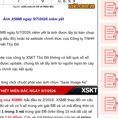
Ảnh XSMB ngày 5/7/2026 niêm yết
B ngày 5/7/2026 niêm yết là ảnh được lấy từ bản chụp
g dấu đỏ) hoặc từ website chính thức của Công ty TNHH
hiết Thủ Đô
ite của công ty XSKT Thủ Đô không có kết quả xổ số
được update, chúng tôi sẽ lấy ảnh từ nguồn kqxs tin cậy
 chính xác kết quả).
i lòng click chuột phải vào ảnh chọn "Save Image As"
THIẾT MIỀN BẮC
NGÀY 5/7/2026
ng của XSMB:
bắt đầu từ 2/2016, XSMB thay đổi cơ cấu
đó vé số có 5 số trùng với giải ĐB và có mã đồng thời có
i 1 trong 3 mã
trúng giải ĐB (trên tổng 15 mã tất cả) sẽ
 tới
1 tỷ đồng
. Các vé mã không trùng còn lại sẽ
trúng