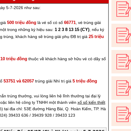
ày 5-7-2026 như sau:
500 triệu đồng
66771
ị giá
là vé số có số
, vé trúng giải
1 2 3 8 13 15 (CY)
 một trong những ký hiệu sau:
, nếu ký
25 triệu
g trùng, khách hàng sẽ trúng giải phụ ĐB trị giá
10 triệu đồng
á
thuộc về khách hàng sở hữu vé có dãy số
53751 và 62057
5 triệu đồng
số
trúng giải Nhì trị giá
 trúng thưởng, vui lòng liên hệ lĩnh thưởng tại đại lý
oặc liên hệ công ty TNHH một thành viên
xổ số kiến thiết
) tại địa chỉ: 53E đường Hàng Bài, Q. Hoàn Kiếm, TP. Hà
 (024) 39433 636 / 39439 928 / 39433 123