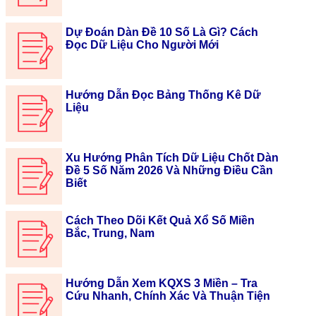
Dự Đoán Dàn Đề 10 Số Là Gì? Cách
Đọc Dữ Liệu Cho Người Mới
Hướng Dẫn Đọc Bảng Thống Kê Dữ
Liệu
Xu Hướng Phân Tích Dữ Liệu Chốt Dàn
Đề 5 Số Năm 2026 Và Những Điều Cần
Biết
Cách Theo Dõi Kết Quả Xổ Số Miền
Bắc, Trung, Nam
Hướng Dẫn Xem KQXS 3 Miền – Tra
Cứu Nhanh, Chính Xác Và Thuận Tiện