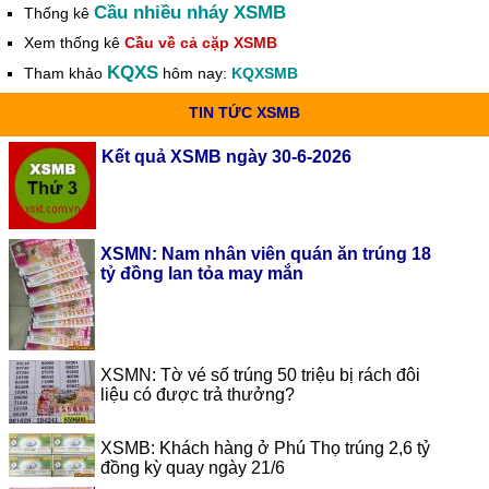
Cầu nhiều nháy XSMB
Thống kê
Xem thống kê
Cầu về cả cặp XSMB
KQXS
Tham khảo
hôm nay:
KQXSMB
TIN TỨC XSMB
Kết quả XSMB ngày 30-6-2026
XSMN: Nam nhân viên quán ăn trúng 18
tỷ đồng lan tỏa may mắn
XSMN: Tờ vé số trúng 50 triệu bị rách đôi
liệu có được trả thưởng?
XSMB: Khách hàng ở Phú Thọ trúng 2,6 tỷ
đồng kỳ quay ngày 21/6