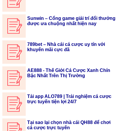
Sunwin – Cổng game giải trí đổi thưởng
được ưa chuộng nhất hiện nay
789bet – Nhà cái cá cược uy tín với
khuyến mãi cực đã
AE888 - Thế Giới Cá Cược Xanh Chín
Bậc Nhất Trên Thị Trường
Tải app ALO789 | Trải nghiệm cá cược
trực tuyến tiện lợi 24/7
Tại sao lại chọn nhà cái QH88 để chơi
cá cược trực tuyến