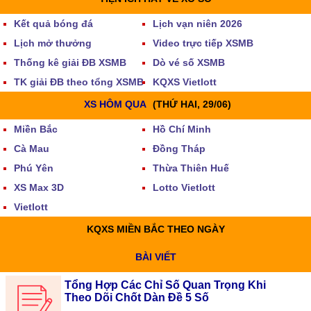
Kết quả bóng đá
Lịch vạn niên 2026
Lịch mở thưởng
Video trực tiếp XSMB
Thống kê giải ĐB XSMB
Dò vé số XSMB
TK giải ĐB theo tổng XSMB
KQXS Vietlott
XS HÔM QUA
(THỨ HAI, 29/06)
Miền Bắc
Hồ Chí Minh
Cà Mau
Đồng Tháp
Phú Yên
Thừa Thiên Huế
XS Max 3D
Lotto Vietlott
Vietlott
KQXS MIỀN BẮC THEO NGÀY
BÀI VIẾT
Tổng Hợp Các Chỉ Số Quan Trọng Khi
Theo Dõi Chốt Dàn Đề 5 Số