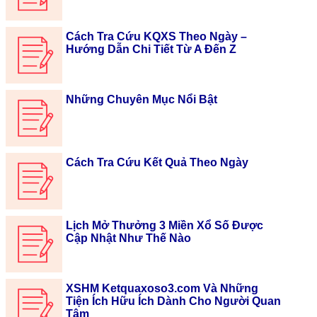
Cách Tra Cứu KQXS Theo Ngày –
Hướng Dẫn Chi Tiết Từ A Đến Z
Những Chuyên Mục Nổi Bật
Cách Tra Cứu Kết Quả Theo Ngày
Lịch Mở Thưởng 3 Miền Xổ Số Được
Cập Nhật Như Thế Nào
XSHM Ketquaxoso3.com Và Những
Tiện Ích Hữu Ích Dành Cho Người Quan
Tâm