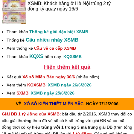
XSMB: Khách hàng ở Hà Nội trúng 2 tỷ
đồng kỳ quay ngày 16/6
Tham khảo
Thống kê giải đặc biệt XSMB
Cầu nhiều nháy XSMB
Thống kê
Xem thống kê
Cầu về cả cặp XSMB
KQXS
Tham khảo
hôm nay:
KQXSMB
Hiện thêm kết quả
Kết quả
Xổ số Miền Bắc ngày 30/6
(nhiều năm)
Xem thêm
KQXSMB
:
XSMB ngày 26/6/2026
Xem
SXMB
:
XSMB ngày 25/6/2026
VỀ
XỔ SỐ KIẾN THIẾT MIỀN BẮC
NGÀY 7/12/2006
Giải ĐB 1 tỷ đồng của XSMB:
bắt đầu từ 2/2016, XSMB thay đổi cơ
cấu giải thưởng theo đó vé số có 5 số trùng với giải ĐB và có mã
đồng thời có ký hiệu
trùng với 1 trong 3 mã
trúng giải ĐB (trên tổng
15 mã tất cả) sẽ trúng giải ĐB lên tới
1 tỷ đồng
. Các vé mã không