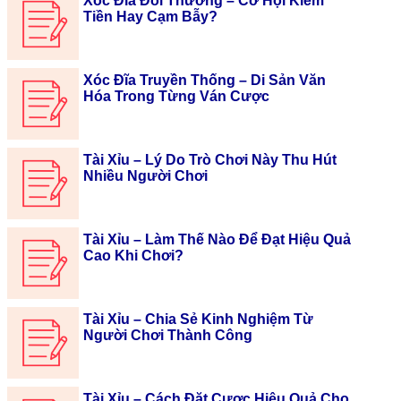
Xóc Đĩa Đổi Thưởng – Cơ Hội Kiếm
Tiền Hay Cạm Bẫy?
Xóc Đĩa Truyền Thống – Di Sản Văn
Hóa Trong Từng Ván Cược
Tài Xỉu – Lý Do Trò Chơi Này Thu Hút
Nhiều Người Chơi
Tài Xỉu – Làm Thế Nào Để Đạt Hiệu Quả
Cao Khi Chơi?
Tài Xỉu – Chia Sẻ Kinh Nghiệm Từ
Người Chơi Thành Công
Tài Xỉu – Cách Đặt Cược Hiệu Quả Cho