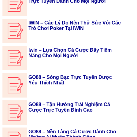
Trực Tuyến Dành Cho Mọi Người
IWIN – Các Lý Do Nên Thử Sức Với Các
Trò Chơi Poker Tại IWIN
Iwin – Lựa Chọn Cá Cược Đầy Tiềm
Năng Cho Mọi Người
GO88 – Sòng Bạc Trực Tuyến Được
Yêu Thích Nhất
GO88 – Tận Hưởng Trải Nghiệm Cá
Cược Trực Tuyến Đỉnh Cao
GO88 – Nền Tảng Cá Cược Dành Cho