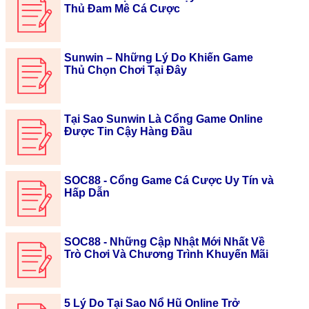
Thủ Đam Mê Cá Cược
Sunwin – Những Lý Do Khiến Game
Thủ Chọn Chơi Tại Đây
Tại Sao Sunwin Là Cổng Game Online
Được Tin Cậy Hàng Đầu
SOC88 - Cổng Game Cá Cược Uy Tín và
Hấp Dẫn
SOC88 - Những Cập Nhật Mới Nhất Về
Trò Chơi Và Chương Trình Khuyến Mãi
5 Lý Do Tại Sao Nổ Hũ Online Trở