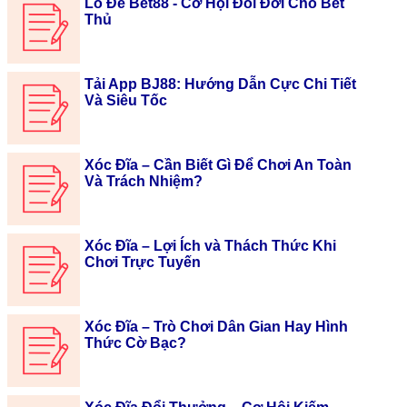
Lô Đề Bet88 - Cơ Hội Đổi Đời Cho Bet
Thủ
Tải App BJ88: Hướng Dẫn Cực Chi Tiết
Và Siêu Tốc
Xóc Đĩa – Cần Biết Gì Để Chơi An Toàn
Và Trách Nhiệm?
Xóc Đĩa – Lợi Ích và Thách Thức Khi
Chơi Trực Tuyến
Xóc Đĩa – Trò Chơi Dân Gian Hay Hình
Thức Cờ Bạc?