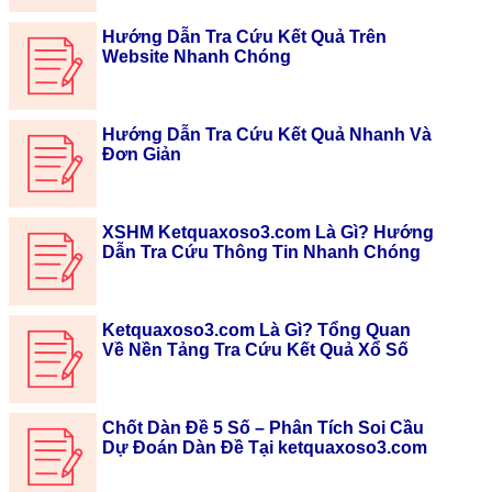
Hướng Dẫn Tra Cứu Kết Quả Trên
Website Nhanh Chóng
Hướng Dẫn Tra Cứu Kết Quả Nhanh Và
Đơn Giản
XSHM Ketquaxoso3.com Là Gì? Hướng
Dẫn Tra Cứu Thông Tin Nhanh Chóng
Ketquaxoso3.com Là Gì? Tổng Quan
Về Nền Tảng Tra Cứu Kết Quả Xổ Số
Chốt Dàn Đề 5 Số – Phân Tích Soi Cầu
Dự Đoán Dàn Đề Tại ketquaxoso3.com