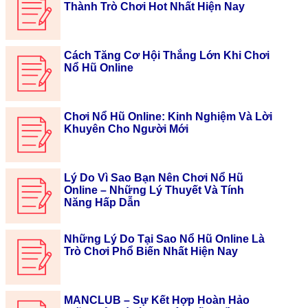
Thành Trò Chơi Hot Nhất Hiện Nay
Cách Tăng Cơ Hội Thắng Lớn Khi Chơi
Nổ Hũ Online
Chơi Nổ Hũ Online: Kinh Nghiệm Và Lời
Khuyên Cho Người Mới
Lý Do Vì Sao Bạn Nên Chơi Nổ Hũ
Online – Những Lý Thuyết Và Tính
Năng Hấp Dẫn
Những Lý Do Tại Sao Nổ Hũ Online Là
Trò Chơi Phổ Biến Nhất Hiện Nay
MANCLUB – Sự Kết Hợp Hoàn Hảo