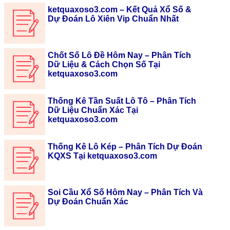
ketquaxoso3.com – Kết Quả Xổ Số &
Dự Đoán Lô Xiên Vip Chuẩn Nhất
Chốt Số Lô Đề Hôm Nay – Phân Tích
Dữ Liệu & Cách Chọn Số Tại
ketquaxoso3.com
Thống Kê Tần Suất Lô Tô – Phân Tích
Dữ Liệu Chuẩn Xác Tại
ketquaxoso3.com
Thống Kê Lô Kép – Phân Tích Dự Đoán
KQXS Tại ketquaxoso3.com
Soi Cầu Xổ Số Hôm Nay – Phân Tích Và
Dự Đoán Chuẩn Xác