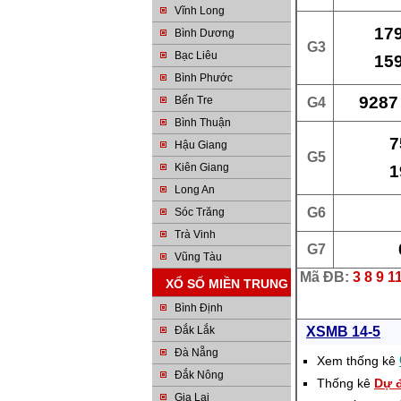
Vĩnh Long
17
Bình Dương
G3
Bạc Liêu
15
Bình Phước
928
Bến Tre
G4
Bình Thuận
7
Hậu Giang
G5
Kiên Giang
1
Long An
G6
Sóc Trăng
Trà Vinh
G7
Vũng Tàu
Mã ĐB:
3 8 9 1
XỔ SỐ MIỀN TRUNG
Bình Định
Đắk Lắk
XSMB 14-5
Đà Nẵng
Xem thống kê
Đắk Nông
Thống kê
Dự 
Gia Lai