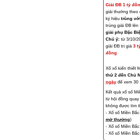
Giải ĐB 1 tỷ đồ
giải thưởng theo 
ký hiệu
trùng vớ
trúng giải ĐB lên
giải phụ Đặc Bi
Chú ý:
từ 3/10/2
giải ĐB trị giá
3 t
đồng
Xổ xố kiến thiết
thứ 2 đến Chủ 
ngày
để xem 30 k
Kết quả xổ số Mi
từ hội đồng quay
không được tìm t
- Xổ số Miền Bắ
mở thưởng
)
- Xổ số Miền Bắc
- Xổ số Miền Bắc