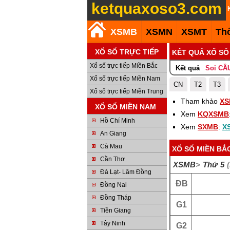
ketquaxoso3.com
XSMB
XSMN
XSMT
Th
XỔ SỐ TRỰC TIẾP
KẾT QUẢ XỔ SỐ 
Xổ số trực tiếp Miền Bắc
Kết quả
Soi CẦ
Xổ số trực tiếp Miền Nam
CN
T2
T3
Xổ số trực tiếp Miền Trung
Tham khảo
XS
XỔ SỐ MIỀN NAM
Xem
KQXSMB
Hồ Chí Minh
Xem
SXMB
:
X
An Giang
Cà Mau
XỔ SỐ MIỀN BẮ
Cần Thơ
XSMB
>
Thứ 5
(
Đà Lạt- Lâm Đồng
ĐB
Đồng Nai
Đồng Tháp
G1
Tiền Giang
Tây Ninh
G2