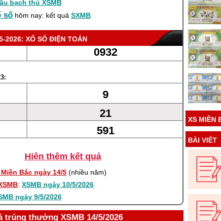
ầu bạch thủ XSMB
ổ số
hôm nay: kết quả
SXMB
5-2026: XỔ SỐ ĐIỆN TOÁN
0932
3:
9
21
XS MIỀN
591
BÀI VIẾT
Hiện thêm kết quả
 Miền Bắc ngày 14/5
(nhiều năm)
XSMB
:
XSMB ngày 10/5/2026
SMB ngày 9/5/2026
ả trúng thưởng XSMB 14/5/2026