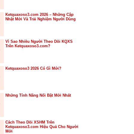
Ketquaxoso3.com 2026 – Những Cập
Nhật Mới Và Trải Nghiệm Người Dùng
Vì Sao Nhiều Người Theo Dõi KQXS
Trên Ketquaxoso3.com?
Ketquaxoso3 2026 Có Gì Mới?
Những Tính Năng Nổi Bật Mới Nhất
Cách Theo Dõi XSHM Trên
Ketquaxoso3.com Hiệu Quả Cho Người
Mới