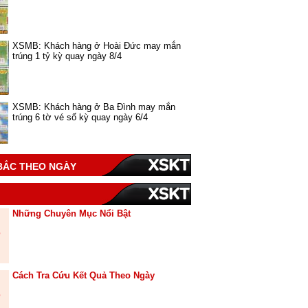
XSMB: Khách hàng ở Hoài Đức may mắn
trúng 1 tỷ kỳ quay ngày 8/4
XSMB: Khách hàng ở Ba Đình may mắn
trúng 6 tờ vé số kỳ quay ngày 6/4
 BẮC THEO NGÀY
Những Chuyên Mục Nổi Bật
Cách Tra Cứu Kết Quả Theo Ngày