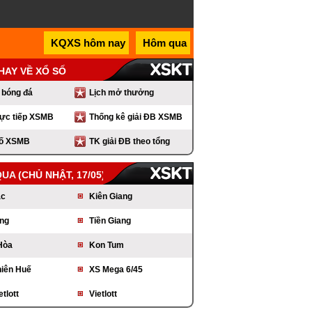
KQXS hôm nay
Hôm qua
 HAY VỀ XỔ SỐ
 bóng đá
Lịch mở thưởng
rực tiếp XSMB
Thống kê giải ĐB XSMB
số XSMB
TK giải ĐB theo tổng
XSMB
QUA
(CHỦ NHẬT, 17/05)
ắc
Kiên Giang
ng
Tiền Giang
Hòa
Kon Tum
iên Huế
XS Mega 6/45
etlott
Vietlott