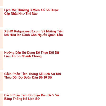
Lịch Mở Thưởng 3 Miền Xổ Số Được
Cập Nhật Như Thế Nào
XSHM Ketquaxoso3.com Và Những Tiện
Ích Hữu Ích Dành Cho Người Quan Tâm
Hướng Dẫn Sử Dụng Để Theo Dõi Dữ
Liệu Xổ Số Nhanh Chóng
Cách Phân Tích Thống Kê Lịch Sử Khi
Theo Dõi Dự Đoán Dàn Đề 10 Số
Cách Phân Tích Dữ Liệu Dàn Đề 5 Số
Bằng Thống Kê Lịch Sử