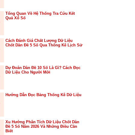
Tổng Quan Về Hệ Thống Tra Cứu Kết
Quả Xổ Số
Cách Đánh Giá Chất Lượng Dữ Liệu
Chốt Dàn Đề 5 Số Qua Thống Kê Lịch Sử
Dự Đoán Dàn Đề 10 Số Là Gì? Cách Đọc
Dữ Liệu Cho Người Mới
Hướng Dẫn Đọc Bảng Thống Kê Dữ Liệu
Xu Hướng Phân Tích Dữ Liệu Chốt Dàn
Đề 5 Số Năm 2026 Và Những Điều Cần
Biết