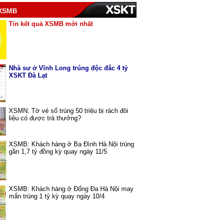
 XSMB
Tin kết quả XSMB mới nhất
Nhà sư ở Vĩnh Long trúng độc đắc 4 tỷ
XSKT Đà Lạt
XSMN: Tờ vé số trúng 50 triệu bị rách đôi
liệu có được trả thưởng?
XSMB: Khách hàng ở Ba Đình Hà Nội trúng
gần 1,7 tỷ đồng kỳ quay ngày 11/5
XSMB: Khách hàng ở Đống Đa Hà Nội may
mắn trúng 1 tỷ kỳ quay ngày 10/4