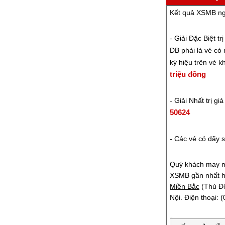
Kết quả XSMB ng
- Giải Đặc Biệt tr
ĐB phải là vé có
ký hiệu trên vé k
triệu đồng
- Giải Nhất trị gi
50624
- Các vé có dãy 
Quý khách may mắn
XSMB gần nhất h
Miền Bắc
(Thủ Đô
Nội. Điện thoại: