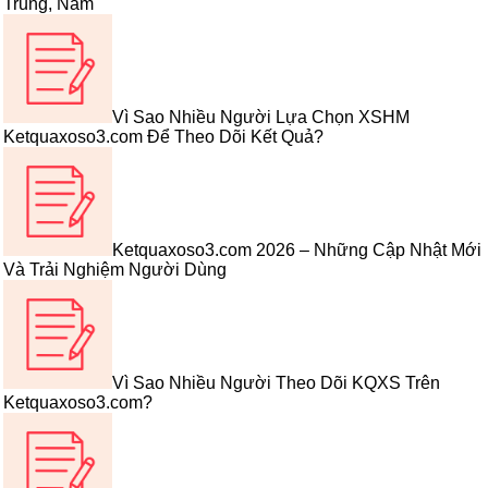
Trung, Nam
Vì Sao Nhiều Người Lựa Chọn XSHM
Ketquaxoso3.com Để Theo Dõi Kết Quả?
Ketquaxoso3.com 2026 – Những Cập Nhật Mới
Và Trải Nghiệm Người Dùng
Vì Sao Nhiều Người Theo Dõi KQXS Trên
Ketquaxoso3.com?