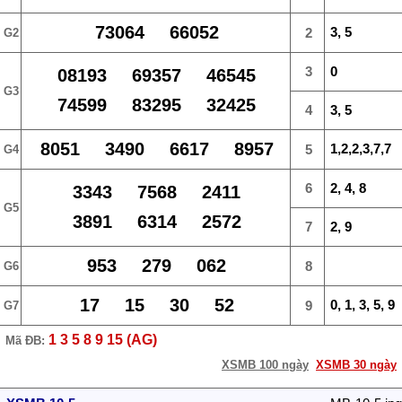
73064 66052
3, 5
2
G2
3
0
08193 69357 46545
G3
74599 83295 32425
4
3, 5
8051 3490 6617 8957
1,2,2,3,7,7
5
G4
6
2, 4, 8
3343 7568 2411
G5
3891 6314 2572
7
2, 9
953 279 062
8
G6
17 15 30 52
0, 1, 3, 5, 9
9
G7
1 3 5 8 9 15 (AG)
Mã ĐB:
XSMB 100 ngày
XSMB 30 ngày