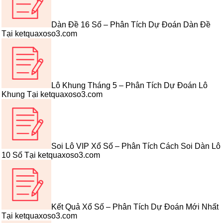
Dàn Đề 16 Số – Phân Tích Dự Đoán Dàn Đề
Tại ketquaxoso3.com
Lô Khung Tháng 5 – Phân Tích Dự Đoán Lô
Khung Tại ketquaxoso3.com
Soi Lô VIP Xổ Số – Phân Tích Cách Soi Dàn Lô
10 Số Tại ketquaxoso3.com
Kết Quả Xổ Số – Phân Tích Dự Đoán Mới Nhất
Tại ketquaxoso3.com