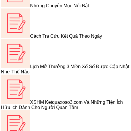
Những Chuyên Mục Nổi Bật
Cách Tra Cứu Kết Quả Theo Ngày
Lịch Mở Thưởng 3 Miền Xổ Số Được Cập Nhật
Như Thế Nào
XSHM Ketquaxoso3.com Và Những Tiện Ích
Hữu Ích Dành Cho Người Quan Tâm