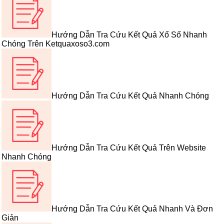
Hướng Dẫn Tra Cứu Kết Quả Xổ Số Nhanh
Chóng Trên Ketquaxoso3.com
Hướng Dẫn Tra Cứu Kết Quả Nhanh Chóng
Hướng Dẫn Tra Cứu Kết Quả Trên Website
Nhanh Chóng
Hướng Dẫn Tra Cứu Kết Quả Nhanh Và Đơn
Giản