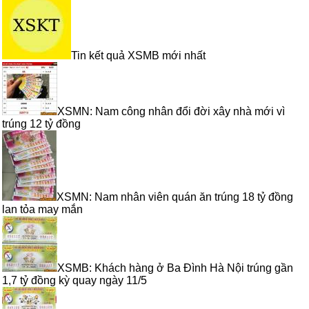
Tin kết quả XSMB mới nhất
XSMN: Nam công nhân đổi đời xây nhà mới vì
trúng 12 tỷ đồng
XSMN: Nam nhân viên quán ăn trúng 18 tỷ đồng
lan tỏa may mắn
XSMB: Khách hàng ở Ba Đình Hà Nội trúng gần
1,7 tỷ đồng kỳ quay ngày 11/5