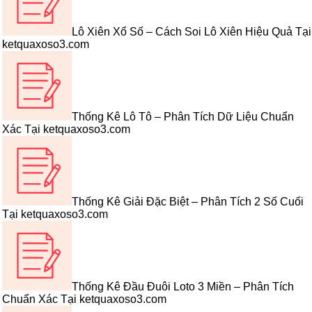
Lô Xiên Xổ Số – Cách Soi Lô Xiên Hiệu Quả Tại
ketquaxoso3.com
Thống Kê Lô Tô – Phân Tích Dữ Liệu Chuẩn
Xác Tại ketquaxoso3.com
Thống Kê Giải Đặc Biệt – Phân Tích 2 Số Cuối
Tại ketquaxoso3.com
Thống Kê Đầu Đuôi Loto 3 Miền – Phân Tích
Chuẩn Xác Tại ketquaxoso3.com