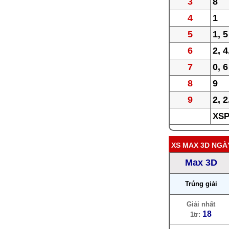
3
8
4
1
5
1, 5
6
2, 4
7
0, 6
8
9
9
2, 2
XSP
XS MAX 3D
NGÀY
Max 3D
Trúng giải
Giải nhất
18
1tr: