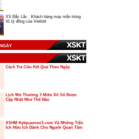
XS Đắc Lắc : Khách hàng may mắn trúng
41 tỷ đồng của Vietlott
 NGÀY
Cách Tra Cứu Kết Quả Theo Ngày
Lịch Mở Thưởng 3 Miền Xổ Số Được
Cập Nhật Như Thế Nào
XSHM Ketquaxoso3.com Và Những Tiện
Ích Hữu Ích Dành Cho Người Quan Tâm