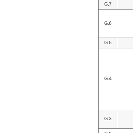
G.7
G.6
G.5
G.4
G.3