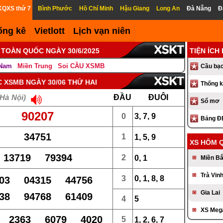
KQXS thứ 7
Bình Phước
Hồ Chí Minh
Hậu Giang
Long An
Đà Nẵng
Đ
ống kê
Vietlott
Lịch vạn niên
 TOÀN QUỐC NGÀY 30/6/2025
TIỆN ÍCH
 Nam
Miền Trung
Soi CẦU XSMB
Cầu bạ
C
XSMB NGÀY 30/06
THỨ HAI
Thống k
Hà Nội)
ĐẦU
ĐUÔI
Sổ mơ
90207
0
3, 7, 9
Bảng Đ
34751
1
1, 5, 9
XS HÔM 
13719 79394
2
0, 1
Miền B
Trà Vin
3
0, 1, 8, 8
203 04315 44756
Gia Lai
238 94768 61409
4
5
XS Mega
2 2363 6079 4020
5
1, 2, 6, 7