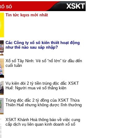
XỔ SỐ
Tin tức kqxs mới nhất
Các Công ty xổ số kiến thiết hoạt động
như thế nào sau sáp nhập?
Xổ số Tây Ninh: Vé số “nổ lớn” từ đầu đến
cuối tuần
Vụ kiện đòi 2 tỷ tiền trúng độc đắc XSKT
Huế: Người mua vé số thắng kiện
Trúng độc đắc 2 tỷ đồng của XSKT Thừa
Thiên Huế nhưng không được lĩnh thưởng
XSKT Khánh Hoà thông báo về việc cung
cấp dịch vụ liên quan kinh doanh xổ số