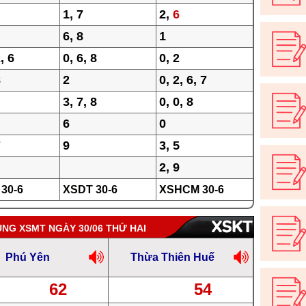
1, 7
2,
6
6, 8
1
, 6
0, 6, 8
0, 2
8
2
0, 2, 6, 7
3, 7, 8
0, 0, 8
6
0
7
9
3, 5
2, 9
30-6
XSDT 30-6
XSHCM 30-6
UNG
XSMT NGÀY 30/06
THỨ HAI
Phú Yên
Thừa Thiên Huế
62
54