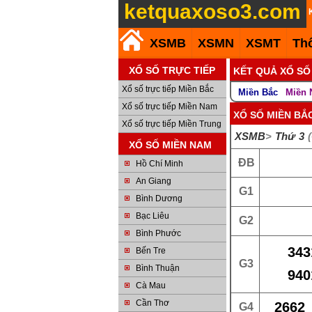
ketquaxoso3.com
XSMB
XSMN
XSMT
Th
XỔ SỐ TRỰC TIẾP
KẾT QUẢ XỔ SỐ
Xổ số trực tiếp Miền Bắc
Miền Bắc
Miền
Xổ số trực tiếp Miền Nam
XỔ SỐ MIỀN BẮ
Xổ số trực tiếp Miền Trung
XSMB
>
Thứ 3
(
XỔ SỐ MIỀN NAM
ĐB
Hồ Chí Minh
An Giang
G1
Bình Dương
Bạc Liêu
G2
Bình Phước
34
Bến Tre
G3
Bình Thuận
94
Cà Mau
Cần Thơ
266
G4