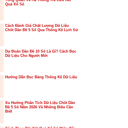
Quả Xổ Số
Cách Đánh Giá Chất Lượng Dữ Liệu
Chốt Dàn Đề 5 Số Qua Thống Kê Lịch Sử
Dự Đoán Dàn Đề 10 Số Là Gì? Cách Đọc
Dữ Liệu Cho Người Mới
Hướng Dẫn Đọc Bảng Thống Kê Dữ Liệu
Xu Hướng Phân Tích Dữ Liệu Chốt Dàn
Đề 5 Số Năm 2026 Và Những Điều Cần
Biết