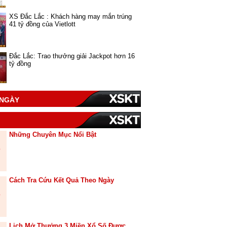
XS Đắc Lắc : Khách hàng may mắn trúng
41 tỷ đồng của Vietlott
Đắc Lắc: Trao thưởng giải Jackpot hơn 16
tỷ đồng
 NGÀY
Những Chuyên Mục Nổi Bật
Cách Tra Cứu Kết Quả Theo Ngày
Lịch Mở Thưởng 3 Miền Xổ Số Được