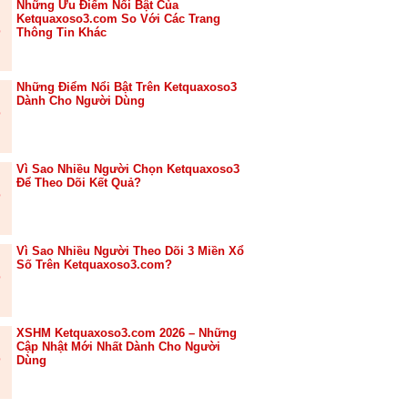
Những Ưu Điểm Nổi Bật Của
Ketquaxoso3.com So Với Các Trang
Thông Tin Khác
Những Điểm Nổi Bật Trên Ketquaxoso3
Dành Cho Người Dùng
Vì Sao Nhiều Người Chọn Ketquaxoso3
Để Theo Dõi Kết Quả?
Vì Sao Nhiều Người Theo Dõi 3 Miền Xổ
Số Trên Ketquaxoso3.com?
XSHM Ketquaxoso3.com 2026 – Những
Cập Nhật Mới Nhất Dành Cho Người
Dùng