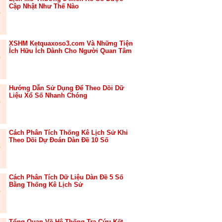
Cập Nhật Như Thế Nào
XSHM Ketquaxoso3.com Và Những Tiện
Ích Hữu Ích Dành Cho Người Quan Tâm
Hướng Dẫn Sử Dụng Để Theo Dõi Dữ
Liệu Xổ Số Nhanh Chóng
Cách Phân Tích Thống Kê Lịch Sử Khi
Theo Dõi Dự Đoán Dàn Đề 10 Số
Cách Phân Tích Dữ Liệu Dàn Đề 5 Số
Bằng Thống Kê Lịch Sử
Tổng Quan Về Hệ Thống Tra Cứu Kết