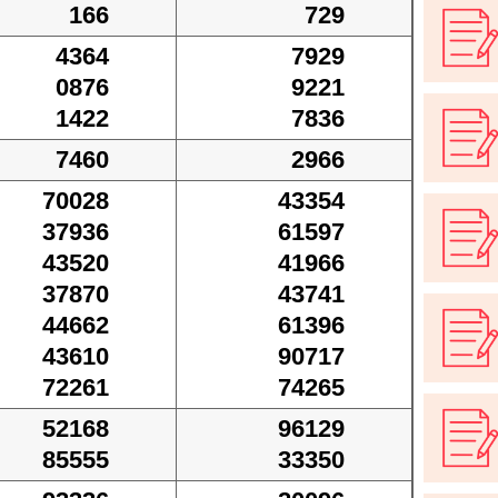
166
729
4364
7929
0876
9221
1422
7836
7460
2966
70028
43354
37936
61597
43520
41966
37870
43741
44662
61396
43610
90717
72261
74265
52168
96129
85555
33350