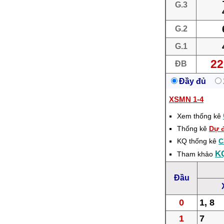
G.3
G.2
G.1
22
ĐB
Đầy đủ
XSMN 1-4
Xem thống kê
Thống kê
Dự 
KQ thống kê
C
K
Tham khảo
Đầu
0
1, 8
1
7