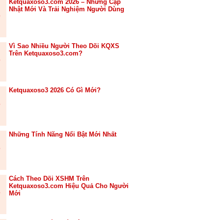
Ketquaxoso3.com 2026 – Những Cập
Nhật Mới Và Trải Nghiệm Người Dùng
Vì Sao Nhiều Người Theo Dõi KQXS
Trên Ketquaxoso3.com?
Ketquaxoso3 2026 Có Gì Mới?
Những Tính Năng Nổi Bật Mới Nhất
Cách Theo Dõi XSHM Trên
Ketquaxoso3.com Hiệu Quả Cho Người
Mới