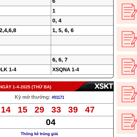
6
1
0, 4
2,4,6,8
1, 5, 6, 6
6, 6, 7
LK 1-4
XSQNA 1-4
NGÀY 1-4-2025
(
THỨ BA
)
Kỳ mở thưởng:
#01171
14 15 29 33 39 47
04
Thống kê trúng giải