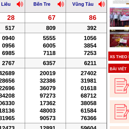
 Liêu
Bến Tre
Vũng Tàu
28
67
86
517
809
392
0940
5555
1056
0956
6005
3854
6985
7118
7253
XS THEO
2767
6357
6211
BÀI VIẾT
42689
20019
27402
28656
32386
31981
22696
36079
01618
84208
97273
68712
06330
17362
38058
18136
48003
61584
81965
90573
76366
12473
12891
59604