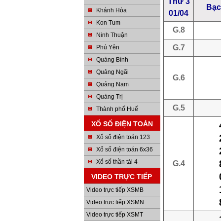
Thứ 3
Bạc
Khánh Hòa
01/04
Kon Tum
G.8
Ninh Thuận
G.7
Phú Yên
Quảng Bình
Quảng Ngãi
G.6
Quảng Nam
Quảng Trị
G.5
Thành phố Huế
XỔ SỐ ĐIỆN TOÁN
Xổ số điện toán 123
Xổ số điện toán 6x36
Xổ số thần tài 4
G.4
VIDEO TRỰC TIẾP
Video trực tiếp XSMB
Video trực tiếp XSMN
Video trực tiếp XSMT