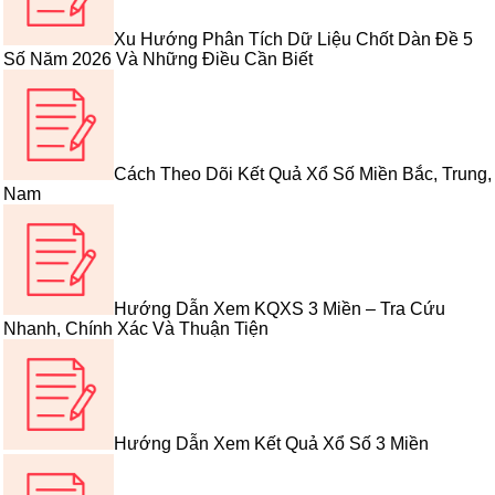
Xu Hướng Phân Tích Dữ Liệu Chốt Dàn Đề 5
Số Năm 2026 Và Những Điều Cần Biết
Cách Theo Dõi Kết Quả Xổ Số Miền Bắc, Trung,
Nam
Hướng Dẫn Xem KQXS 3 Miền – Tra Cứu
Nhanh, Chính Xác Và Thuận Tiện
Hướng Dẫn Xem Kết Quả Xổ Số 3 Miền