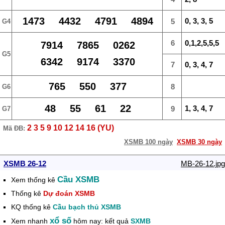
1473 4432 4791 4894
0, 3, 3, 5
5
G4
6
0,1,2,5,5,5
7914 7865 0262
G5
6342 9174 3370
7
0, 3, 4, 7
765 550 377
8
G6
48 55 61 22
1, 3, 4, 7
9
G7
2 3 5 9 10 12 14 16 (YU)
Mã ĐB:
XSMB 100 ngày
XSMB 30 ngày
XSMB 26-12
MB-26-12.jpg
Cầu XSMB
Xem thống kê
Thống kê
Dự đoán XSMB
KQ thống kê
Cầu bạch thủ XSMB
xổ số
Xem nhanh
hôm nay: kết quả
SXMB