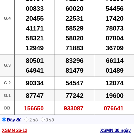
00833
60020
54456
20455
22531
17420
G.4
41171
58529
78073
58321
58020
07804
12949
71883
36709
80501
83296
66114
G.3
64941
81479
01489
90334
54547
12074
G.2
87747
77242
19600
G.1
156650
933087
076641
ĐB
Đầy đủ
2 số
3 số
XSMN 26-12
XSMN 30 ngày