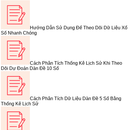
Hướng Dẫn Sử Dụng Để Theo Dõi Dữ Liệu Xổ
Số Nhanh Chóng
Cách Phân Tích Thống Kê Lịch Sử Khi Theo
Dõi Dự Đoán Dàn Đề 10 Số
Cách Phân Tích Dữ Liệu Dàn Đề 5 Số Bằng
Thống Kê Lịch Sử