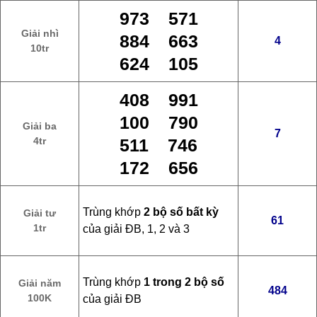
973 571
Giải nhì
884 663
4
10tr
624 105
408 991
100 790
Giải ba
7
4tr
511 746
172 656
Trùng khớp
2 bộ số bất kỳ
Giải tư
61
1tr
của giải ĐB, 1, 2 và 3
Trùng khớp
1 trong 2 bộ số
Giải năm
484
100K
của giải ĐB