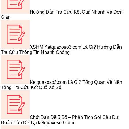
Hướng Dẫn Tra Cứu Kết Quả Nhanh Và Đơn
Giản
XSHM Ketquaxoso3.com Là Gì? Hướng Dẫn
Tra Cứu Thông Tin Nhanh Chóng
Ketquaxoso3.com Là Gì? Tổng Quan Về Nền
Tảng Tra Cứu Kết Quả Xổ Số
Chốt Dàn Đề 5 Số – Phân Tích Soi Cầu Dự
Đoán Dàn Đề Tại ketquaxoso3.com