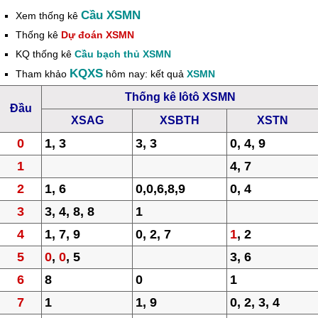
Cầu XSMN
Xem thống kê
Thống kê
Dự đoán XSMN
KQ thống kê
Cầu bạch thủ XSMN
KQXS
Tham khảo
hôm nay: kết quả
XSMN
Thống kê lôtô XSMN
Đầu
XSAG
XSBTH
XSTN
0
1, 3
3, 3
0, 4, 9
1
4, 7
2
1, 6
0,0,6,8,9
0, 4
3
3, 4, 8, 8
1
4
1, 7, 9
0, 2, 7
1
, 2
5
0
,
0
, 5
3, 6
6
8
0
1
7
1
1, 9
0, 2, 3, 4