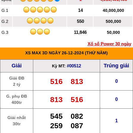
14
G.1
40,000,000
550
G.2
500,000
11,846
G.3
50,000
Xổ số Power 30 ngày
XS MAX 3D
NGÀY 26-12-2024
(
THỨ NĂM
)
Giải
Trúng giải
#00512
Kỳ MT:
Giải ĐB
516 813
0
2 tỷ
G. phụ ĐB
813 516
0
400tr
545 082
Giải nhất
1
30tr
259 087