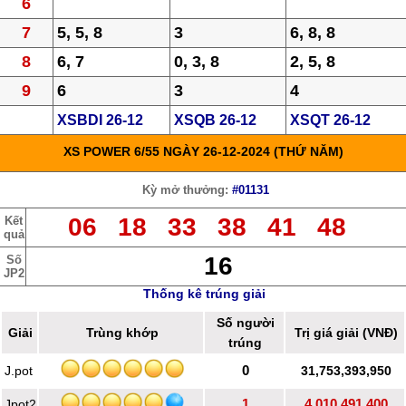
6
7
5, 5, 8
3
6, 8, 8
8
6, 7
0, 3, 8
2, 5, 8
9
6
3
4
XSBDI 26-12
XSQB 26-12
XSQT 26-12
XS POWER 6/55
NGÀY 26-12-2024
(
THỨ NĂM
)
Kỳ mở thưởng:
#01131
06 18 33 38 41 48
Kết
quả
16
Số
JP2
Thống kê trúng giải
Số người
Giải
Trùng khớp
Trị giá giải (VNĐ)
trúng
0
J.pot
31,753,393,950
1
4,010,491,400
Jpot2