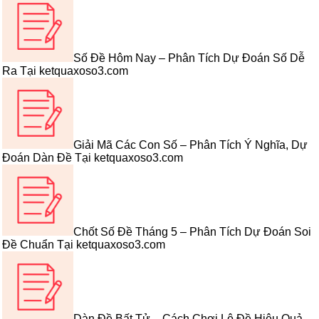
Số Đề Hôm Nay – Phân Tích Dự Đoán Số Dễ
Ra Tại ketquaxoso3.com
Giải Mã Các Con Số – Phân Tích Ý Nghĩa, Dự
Đoán Dàn Đề Tại ketquaxoso3.com
Chốt Số Đề Tháng 5 – Phân Tích Dự Đoán Soi
Đề Chuẩn Tại ketquaxoso3.com
Dàn Đề Bất Tử – Cách Chơi Lô Đề Hiệu Quả