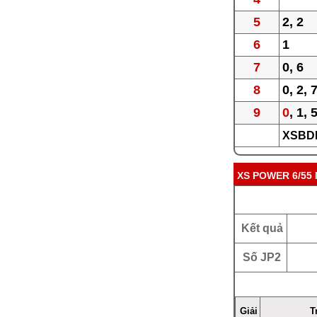
5
2, 2
6
1
7
0, 6
8
0, 2, 
9
0
, 1, 
XSBDI
XS POWER 6/55
Kết quả
Số JP2
Giải
T