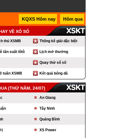
KQXS Hôm nay
Hôm qua
 HAY VỀ XỔ SỐ
ch thủ XSMB
Thống kê giải đặc biệt
ê tần suất lôtô
Lịch mở thưởng
Quay thử xổ số
B tuần XSMB
Kết quả bóng đá
QUA
(THỨ NĂM, 24/07)
ắc
An Giang
uận
Tây Ninh
nh
Quảng Bình
rị
XS Power