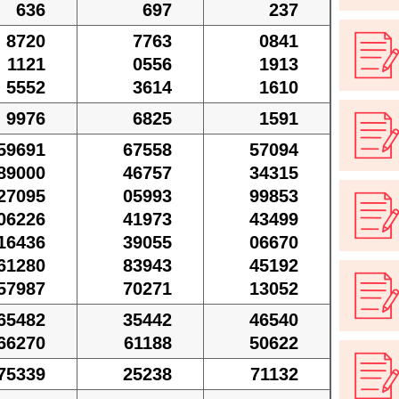
636
697
237
8720
7763
0841
1121
0556
1913
5552
3614
1610
9976
6825
1591
59691
67558
57094
89000
46757
34315
27095
05993
99853
06226
41973
43499
16436
39055
06670
61280
83943
45192
57987
70271
13052
65482
35442
46540
66270
61188
50622
75339
25238
71132