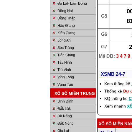
Đà Lạt- Lâm Đồng
0
Đồng Nai
G5
Đồng Tháp
8
Hậu Giang
Kiên Giang
G6
Long An
G7
Sóc Trăng
Tiền Giang
Mã ĐB:
3 4 7 9
Tây Ninh
Trà Vinh
XSMB 24-7
Vĩnh Long
Xem thống kê
Vũng Tàu
Thống kê
Dự 
XỔ SỐ MIỀN TRUNG
KQ thống kê
C
Bình Định
x
Xem nhanh
Đắk Lắk
Đà Nẵng
Đắk Nông
XỔ SỐ MIỀN NA
Gia Lai