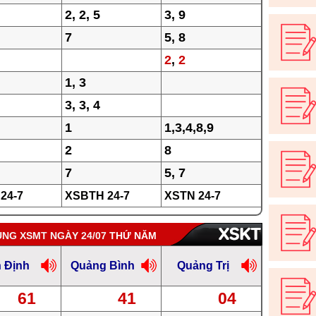
2, 2, 5
3, 9
7
5, 8
2
,
2
1, 3
3, 3, 4
1
1,3,4,8,9
2
8
7
5, 7
24-7
XSBTH 24-7
XSTN 24-7
UNG
XSMT NGÀY 24/07
THỨ NĂM
 Định
Quảng Bình
Quảng Trị
61
41
04