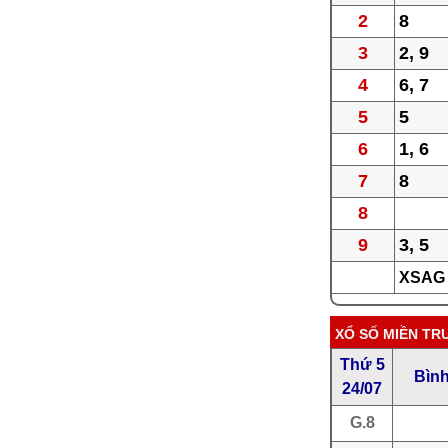
2
8
3
2, 9
4
6, 7
5
5
6
1, 6
7
8
8
9
3, 5
XSAG 
XỔ SỐ MIỀN TR
Thứ 5
Bình
24/07
G.8