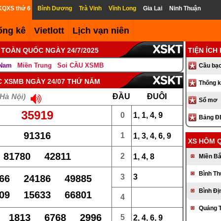
KQXS thứ 6
Bình Dương
Trà Vinh
Vĩnh Long
Gia Lai
Ninh Thuận
ống kê
Vietlott
Lịch vạn niên
 TOÀN QUỐC NGÀY 24/7/2025
TIỆN ÍCH
 Nam
Miền Trung
Soi CẦU XSMB
Cầu bạ
C
XSMB NGÀY 24/07
THỨ NĂM
Thống k
Hà Nội)
ĐẦU
ĐUÔI
Sổ mơ
35919
0
1, 1, 4, 9
Bảng Đ
91316
1
1, 3, 4, 6, 9
XS HÔM 
81780 42811
2
1, 4, 8
Miền B
Bình Th
3
3
366 24186 49885
Bình Đị
909 15633 66801
4
Quảng T
1 1813 6768 2996
5
2, 4, 6, 9