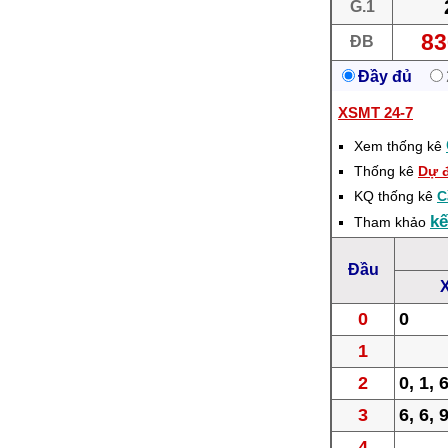
G.1
83
ĐB
Đầy đủ
XSMT 24-7
Xem thống kê
Thống kê
Dự 
KQ thống kê
C
kế
Tham khảo
Đầu
0
0
1
2
0, 1, 
3
6, 6, 
4