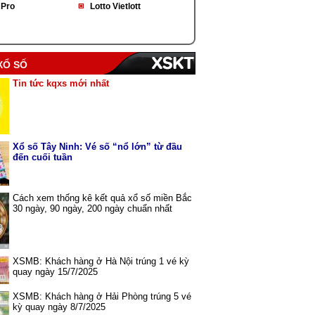
 Pro
Lotto Vietlott
XỔ SỐ
Tin tức kqxs mới nhất
Xổ số Tây Ninh: Vé số “nổ lớn” từ đầu
đến cuối tuần
Cách xem thống kê kết quả xổ số miền Bắc
30 ngày, 90 ngày, 200 ngày chuẩn nhất
XSMB: Khách hàng ở Hà Nội trúng 1 vé kỳ
quay ngày 15/7/2025
XSMB: Khách hàng ở Hải Phòng trúng 5 vé
kỳ quay ngày 8/7/2025