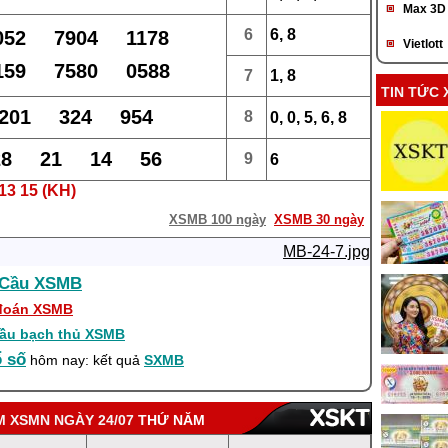
Max 3D
6
6, 8
052 7904 1178
Vietlott
159 7580 0588
7
1, 8
TIN TỨC 
201 324 954
8
0, 0, 5, 6, 8
28 21 14 56
9
6
 13 15 (KH)
XSMB 100 ngày
XSMB 30 ngày
MB-24-7.jpg
Cầu XSMB
đoán XSMB
ầu bạch thủ XSMB
ổ số
hôm nay: kết quả
SXMB
M
XSMN NGÀY 24/07
THỨ NĂM