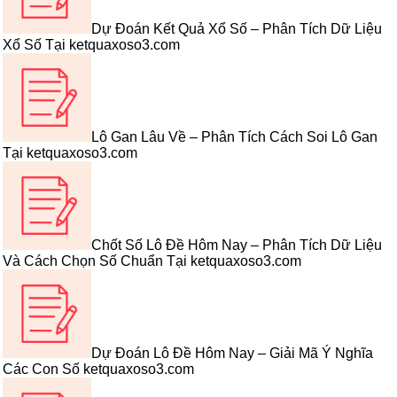
Dự Đoán Kết Quả Xổ Số – Phân Tích Dữ Liệu
Xổ Số Tại ketquaxoso3.com
Lô Gan Lâu Về – Phân Tích Cách Soi Lô Gan
Tại ketquaxoso3.com
Chốt Số Lô Đề Hôm Nay – Phân Tích Dữ Liệu
Và Cách Chọn Số Chuẩn Tại ketquaxoso3.com
Dự Đoán Lô Đề Hôm Nay – Giải Mã Ý Nghĩa
Các Con Số ketquaxoso3.com