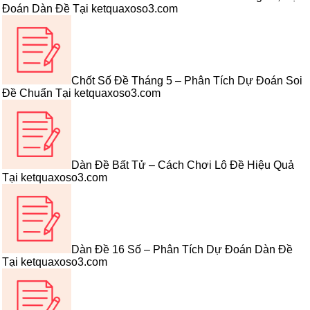
Đoán Dàn Đề Tại ketquaxoso3.com
Chốt Số Đề Tháng 5 – Phân Tích Dự Đoán Soi
Đề Chuẩn Tại ketquaxoso3.com
Dàn Đề Bất Tử – Cách Chơi Lô Đề Hiệu Quả
Tại ketquaxoso3.com
Dàn Đề 16 Số – Phân Tích Dự Đoán Dàn Đề
Tại ketquaxoso3.com