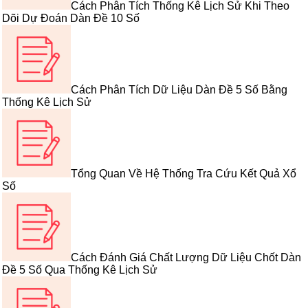
Cách Phân Tích Thống Kê Lịch Sử Khi Theo
Dõi Dự Đoán Dàn Đề 10 Số
Cách Phân Tích Dữ Liệu Dàn Đề 5 Số Bằng
Thống Kê Lịch Sử
Tổng Quan Về Hệ Thống Tra Cứu Kết Quả Xổ
Số
Cách Đánh Giá Chất Lượng Dữ Liệu Chốt Dàn
Đề 5 Số Qua Thống Kê Lịch Sử