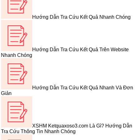
Hướng Dẫn Tra Cứu Kết Quả Nhanh Chóng
Hướng Dẫn Tra Cứu Kết Quả Trên Website
Nhanh Chóng
Hướng Dẫn Tra Cứu Kết Quả Nhanh Và Đơn
Giản
XSHM Ketquaxoso3.com Là Gì? Hướng Dẫn
Tra Cứu Thông Tin Nhanh Chóng