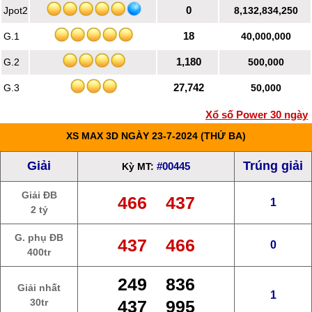
0
Jpot2
8,132,834,250
18
G.1
40,000,000
1,180
G.2
500,000
27,742
G.3
50,000
Xổ số Power 30 ngày
XS MAX 3D
NGÀY 23-7-2024
(
THỨ BA
)
Giải
Trúng giải
#00445
Kỳ MT:
Giải ĐB
466 437
1
2 tỷ
G. phụ ĐB
437 466
0
400tr
249 836
Giải nhất
1
30tr
437 995