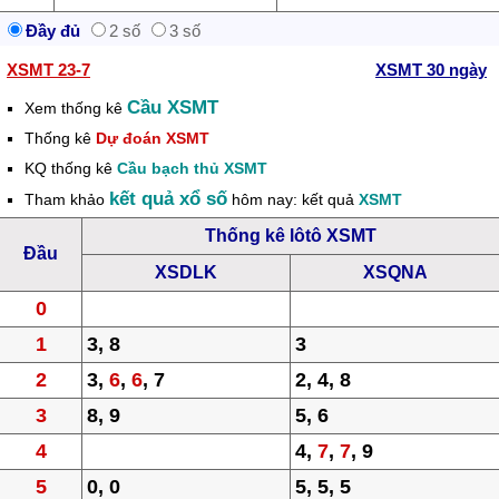
Đầy đủ
2 số
3 số
XSMT 23-7
XSMT 30 ngày
Cầu XSMT
Xem thống kê
Thống kê
Dự đoán XSMT
KQ thống kê
Cầu bạch thủ XSMT
kết quả xổ số
Tham khảo
hôm nay: kết quả
XSMT
Thống kê lôtô XSMT
Đầu
XSDLK
XSQNA
0
1
3, 8
3
2
3,
6
,
6
, 7
2, 4, 8
3
8, 9
5, 6
4
4,
7
,
7
, 9
5
0, 0
5, 5, 5