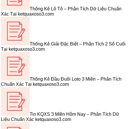
Thống Kê Lô Tô – Phân Tích Dữ Liệu Chuẩn
Xác Tại ketquaxoso3.com
Thống Kê Giải Đặc Biệt – Phân Tích 2 Số Cuối
Tại ketquaxoso3.com
Thống Kê Đầu Đuôi Loto 3 Miền – Phân Tích
Chuẩn Xác Tại ketquaxoso3.com
Tin KQXS 3 Miền Hôm Nay – Phân Tích Dữ
Liệu Chuẩn Xác ketquaxoso3.com