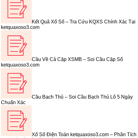
Kết Quả Xổ Số – Tra Cứu KQXS Chính Xác Tại
ketquaxoso3.com
Cầu Về Cả Cặp XSMB – Soi Cầu Cặp Số
ketquaxoso3.com
Cầu Bạch Thủ – Soi Cầu Bạch Thủ Lô 5 Ngày
Chuẩn Xác
Xổ Số Điện Toán ketquaxoso3.com – Phân Tích