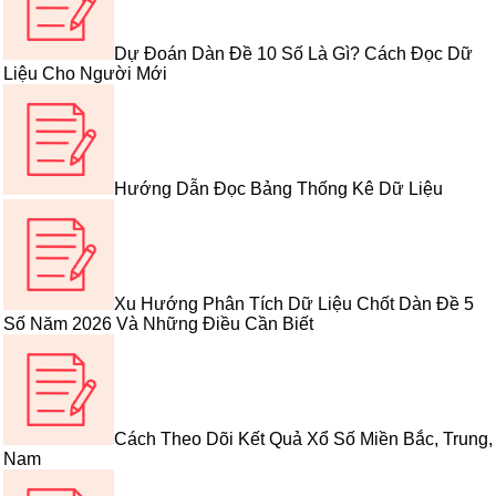
Dự Đoán Dàn Đề 10 Số Là Gì? Cách Đọc Dữ
Liệu Cho Người Mới
Hướng Dẫn Đọc Bảng Thống Kê Dữ Liệu
Xu Hướng Phân Tích Dữ Liệu Chốt Dàn Đề 5
Số Năm 2026 Và Những Điều Cần Biết
Cách Theo Dõi Kết Quả Xổ Số Miền Bắc, Trung,
Nam