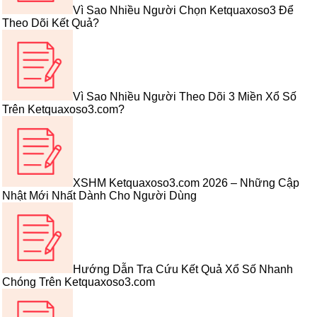
Vì Sao Nhiều Người Chọn Ketquaxoso3 Để
Theo Dõi Kết Quả?
Vì Sao Nhiều Người Theo Dõi 3 Miền Xổ Số
Trên Ketquaxoso3.com?
XSHM Ketquaxoso3.com 2026 – Những Cập
Nhật Mới Nhất Dành Cho Người Dùng
Hướng Dẫn Tra Cứu Kết Quả Xổ Số Nhanh
Chóng Trên Ketquaxoso3.com