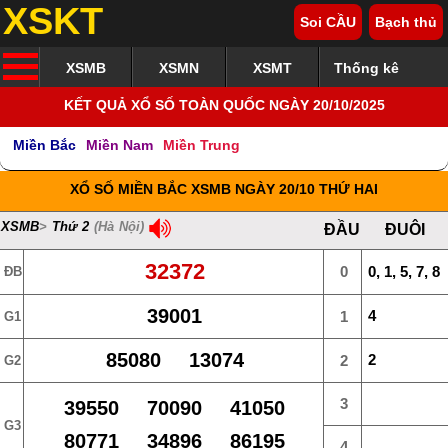
XSKT
Soi CẦU
Bạch thủ
XSMB
XSMN
XSMT
Thống kê
KẾT QUẢ XỔ SỐ TOÀN QUỐC NGÀY 20/10/2025
Miền Bắc
Miền Nam
Miền Trung
XỔ SỐ MIỀN BẮC
XSMB NGÀY 20/10
THỨ HAI
XSMB
>
Thứ 2
(Hà Nội)
ĐẦU
ĐUÔI
32372
0
0, 1, 5, 7, 8
ĐB
39001
4
1
G1
85080 13074
2
2
G2
3
39550 70090 41050
G3
80771 34896 86195
4