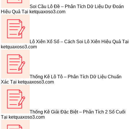
Soi Cầu Lô Đề – Phân Tích Dữ Liệu Dự Đoán
Hiệu Quả Tại ketquaxoso3.com
Lô Xiên Xổ Số – Cách Soi Lô Xiên Hiệu Quả Tại
ketquaxoso3.com
Thống Kê Lô Tô – Phân Tích Dữ Liệu Chuẩn
Xác Tại ketquaxoso3.com
Thống Kê Giải Đặc Biệt – Phân Tích 2 Số Cuối
Tại ketquaxoso3.com