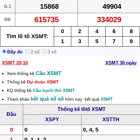
15868
49904
G.1
615735
334029
ĐB
0
2
4
6
8
Tìm lô tô XSMT:
1
3
5
7
9
Đầy đủ
2 số
3 số
XSMT 20-10
XSMT 30 ngày
Cầu XSMT
Xem thống kê
Thống kê
Dự đoán XSMT
KQ thống kê
Cầu bạch thủ XSMT
kết quả xổ số
Tham khảo
hôm nay: kết quả
XSMT
Thống kê lôtô XSMT
Đầu
XSPY
XSTTH
0
0
0, 4, 5
1
0, 1, 1, 2