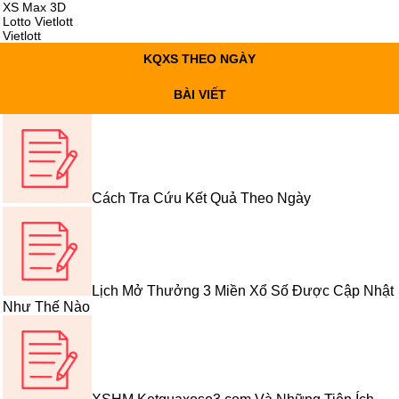
XS Max 3D
Lotto Vietlott
Vietlott
KQXS THEO NGÀY
BÀI VIẾT
Cách Tra Cứu Kết Quả Theo Ngày
Lịch Mở Thưởng 3 Miền Xổ Số Được Cập Nhật
Như Thế Nào