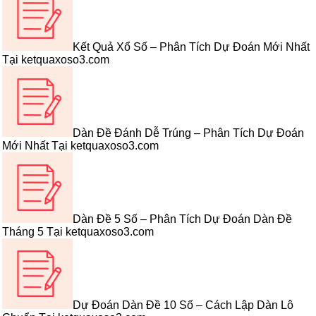
Kết Quả Xổ Số – Phân Tích Dự Đoán Mới Nhất
Tại ketquaxoso3.com
Dàn Đề Đánh Dễ Trúng – Phân Tích Dự Đoán
Mới Nhất Tại ketquaxoso3.com
Dàn Đề 5 Số – Phân Tích Dự Đoán Dàn Đề
Tháng 5 Tại ketquaxoso3.com
Dự Đoán Dàn Đề 10 Số – Cách Lập Dàn Lô