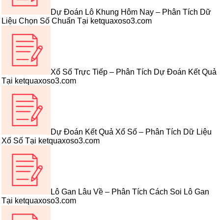
Dự Đoán Lô Khung Hôm Nay – Phân Tích Dữ
Liệu Chọn Số Chuẩn Tại ketquaxoso3.com
Xổ Số Trực Tiếp – Phân Tích Dự Đoán Kết Quả
Tại ketquaxoso3.com
Dự Đoán Kết Quả Xổ Số – Phân Tích Dữ Liệu
Xổ Số Tại ketquaxoso3.com
Lô Gan Lâu Về – Phân Tích Cách Soi Lô Gan
Tại ketquaxoso3.com