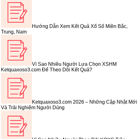
Hướng Dẫn Xem Kết Quả Xổ Số Miền Bắc,
Trung, Nam
Vì Sao Nhiều Người Lựa Chọn XSHM
Ketquaxoso3.com Để Theo Dõi Kết Quả?
Ketquaxoso3.com 2026 – Những Cập Nhật Mới
Và Trải Nghiệm Người Dùng