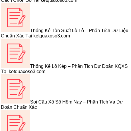
Cách Chọn Số Tại ketquaxoso3.com
Thống Kê Tần Suất Lô Tô – Phân Tích Dữ Liệu
Chuẩn Xác Tại ketquaxoso3.com
Thống Kê Lô Kép – Phân Tích Dự Đoán KQXS
Tại ketquaxoso3.com
Soi Cầu Xổ Số Hôm Nay – Phân Tích Và Dự
Đoán Chuẩn Xác