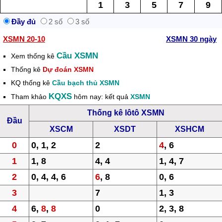
1
3
5
7
9
Đầy đủ
2 số
3 số
XSMN 20-10
XSMN 30 ngày
Cầu XSMN
Xem thống kê
Thống kê
Dự đoán XSMN
KQ thống kê
Cầu bạch thủ XSMN
KQXS
Tham khảo
hôm nay: kết quả
XSMN
Thống kê lôtô XSMN
Đầu
XSCM
XSDT
XSHCM
0
0, 1, 2
2
4
, 6
1
1, 8
4, 4
1, 4, 7
2
0, 4, 4, 6
6
, 8
0, 6
3
7
1, 3
4
6,
8
,
8
0
2, 3, 8