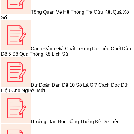
Tổng Quan Về Hệ Thống Tra Cứu Kết Quả Xổ
Số
Cách Đánh Giá Chất Lượng Dữ Liệu Chốt Dàn
Đề 5 Số Qua Thống Kê Lịch Sử
Dự Đoán Dàn Đề 10 Số Là Gì? Cách Đọc Dữ
Liệu Cho Người Mới
Hướng Dẫn Đọc Bảng Thống Kê Dữ Liệu