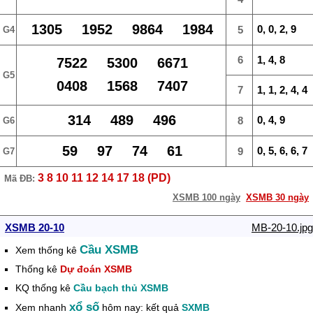
1305 1952 9864 1984
0, 0, 2, 9
5
G4
6
1, 4, 8
7522 5300 6671
G5
0408 1568 7407
7
1, 1, 2, 4, 4
314 489 496
0, 4, 9
8
G6
59 97 74 61
0, 5, 6, 6, 7
9
G7
3 8 10 11 12 14 17 18 (PD)
Mã ĐB:
XSMB 100 ngày
XSMB 30 ngày
XSMB 20-10
MB-20-10.jpg
Cầu XSMB
Xem thống kê
Thống kê
Dự đoán XSMB
KQ thống kê
Cầu bạch thủ XSMB
xổ số
Xem nhanh
hôm nay: kết quả
SXMB