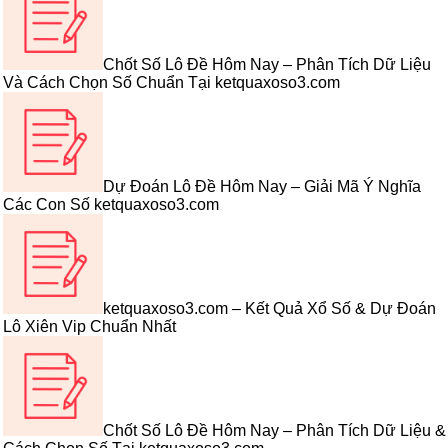
Chốt Số Lô Đề Hôm Nay – Phân Tích Dữ Liệu
Và Cách Chọn Số Chuẩn Tại ketquaxoso3.com
Dự Đoán Lô Đề Hôm Nay – Giải Mã Ý Nghĩa
Các Con Số ketquaxoso3.com
ketquaxoso3.com – Kết Quả Xổ Số & Dự Đoán
Lô Xiên Vip Chuẩn Nhất
Chốt Số Lô Đề Hôm Nay – Phân Tích Dữ Liệu &