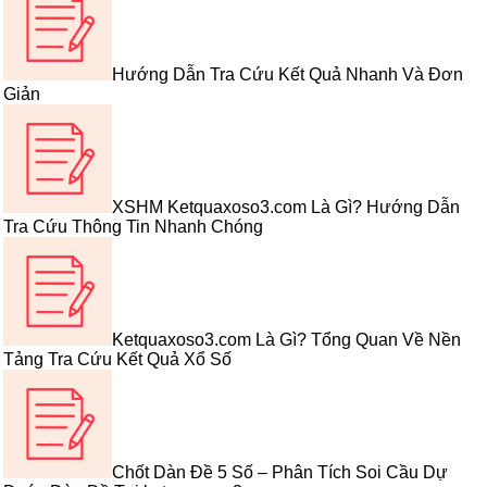
Hướng Dẫn Tra Cứu Kết Quả Nhanh Và Đơn
Giản
XSHM Ketquaxoso3.com Là Gì? Hướng Dẫn
Tra Cứu Thông Tin Nhanh Chóng
Ketquaxoso3.com Là Gì? Tổng Quan Về Nền
Tảng Tra Cứu Kết Quả Xổ Số
Chốt Dàn Đề 5 Số – Phân Tích Soi Cầu Dự