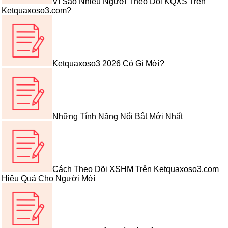
Vì Sao Nhiều Người Theo Dõi KQXS Trên
Ketquaxoso3.com?
Ketquaxoso3 2026 Có Gì Mới?
Những Tính Năng Nổi Bật Mới Nhất
Cách Theo Dõi XSHM Trên Ketquaxoso3.com
Hiệu Quả Cho Người Mới