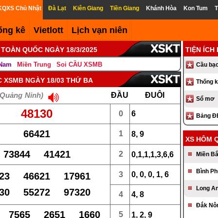
KQXS Chủ Nhật
Đà Lạt
Kiên Giang
Tiền Giang
Khánh Hòa
Kon Tum
T
ống kê
Vietlott
Lịch vạn niên
 TOÀN QUỐC NGÀY 18/3/2025
TIỆN ÍCH
 Nam
Miền Trung
Soi CẦU XSMB
Cầu bạ
C
XSMB NGÀY 18/03
THỨ BA
Thống k
Quảng Ninh)
ĐẦU
ĐUÔI
Sổ mơ
48130
0
6
Bảng Đ
66421
1
8, 9
XS HÔM 
73844 41421
2
0,1,1,1,3,6,6
Miền B
Bình P
3
0, 0, 0, 1, 6
423 46621 17961
Long A
630 55272 97320
4
4, 8
Đắk Nô
6 7565 2651 1660
5
1, 2, 9