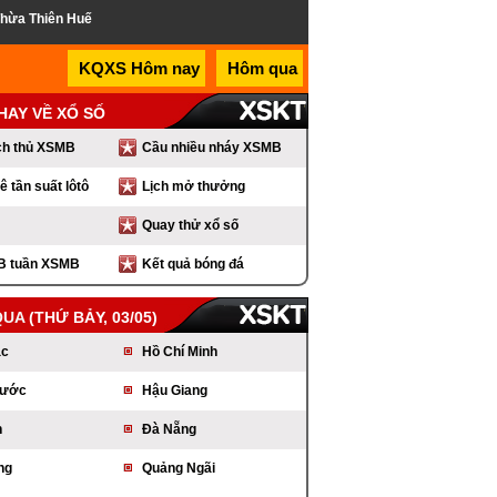
hừa Thiên Huế
KQXS Hôm nay
Hôm qua
 HAY VỀ XỔ SỐ
ch thủ XSMB
Cầu nhiều nháy XSMB
ê tần suất lôtô
Lịch mở thưởng
Quay thử xổ số
B tuần XSMB
Kết quả bóng đá
QUA
(THỨ BẢY, 03/05)
ắc
Hồ Chí Minh
hước
Hậu Giang
n
Đà Nẵng
ng
Quảng Ngãi