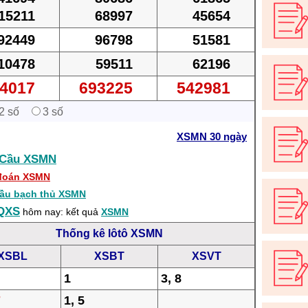
15211
68997
45654
92449
96798
51581
10478
59511
62196
4017
693225
542981
2 số
3 số
XSMN 30 ngày
Cầu XSMN
đoán XSMN
ầu bạch thủ XSMN
QXS
hôm nay: kết quả
XSMN
Thống kê lôtô XSMN
XSBL
XSBT
XSVT
1
3, 8
7
1, 5