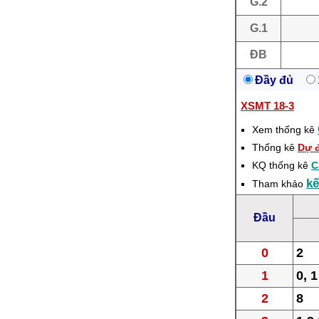
G.2
G.1
ĐB
Đầy đủ
XSMT 18-3
Xem thống kê
Thống kê
Dự 
KQ thống kê
C
kế
Tham khảo
Đầu
0
2
1
0, 1
2
8