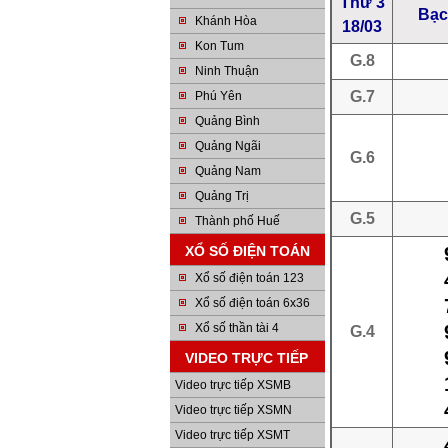
Thứ 3
Bạc
Khánh Hòa
18/03
Kon Tum
G.8
Ninh Thuận
G.7
Phú Yên
Quảng Bình
Quảng Ngãi
G.6
Quảng Nam
Quảng Trị
G.5
Thành phố Huế
XỔ SỐ ĐIỆN TOÁN
Xổ số điện toán 123
Xổ số điện toán 6x36
Xổ số thần tài 4
G.4
VIDEO TRỰC TIẾP
Video trực tiếp XSMB
Video trực tiếp XSMN
Video trực tiếp XSMT