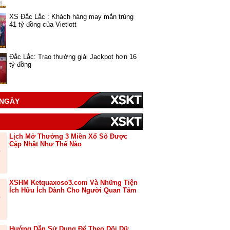
XS Đắc Lắc : Khách hàng may mắn trúng
41 tỷ đồng của Vietlott
Đắc Lắc: Trao thưởng giải Jackpot hơn 16
tỷ đồng
 NGÀY
Lịch Mở Thưởng 3 Miền Xổ Số Được
Cập Nhật Như Thế Nào
XSHM Ketquaxoso3.com Và Những Tiện
Ích Hữu Ích Dành Cho Người Quan Tâm
Hướng Dẫn Sử Dụng Để Theo Dõi Dữ