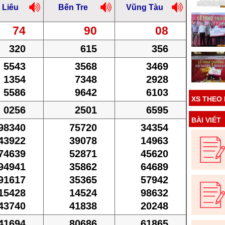
 Liêu
Bến Tre
Vũng Tàu
74
90
08
320
615
356
5543
3568
3469
1354
7348
2928
5586
9642
6103
XS THEO
0256
2501
6595
BÀI VIẾT
98340
75720
34354
43922
39078
14963
74639
52871
45620
94941
35862
64689
91617
35365
57942
15428
14524
98632
43740
41838
20248
41694
80686
61865