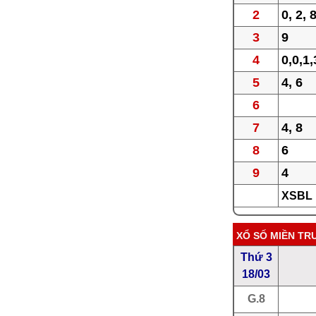
2
0, 2, 
3
9
4
0,0,1,
5
4, 6
6
7
4, 8
8
6
9
4
XSBL 
XỔ SỐ MIỀN TR
Thứ 3
18/03
G.8