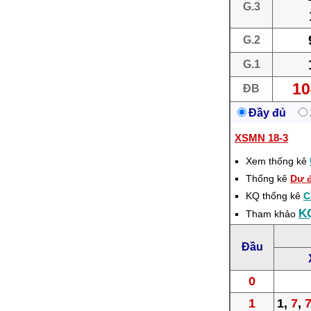
G.3
G.2
G.1
10
ĐB
Đầy đủ
XSMN 18-3
Xem thống kê
Thống kê
Dự 
KQ thống kê
C
K
Tham khảo
Đầu
0
1
1,
7
,