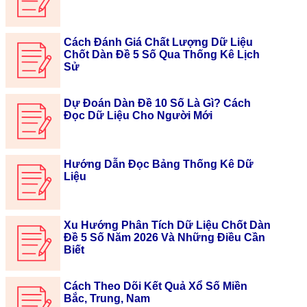
Cách Đánh Giá Chất Lượng Dữ Liệu
Chốt Dàn Đề 5 Số Qua Thống Kê Lịch
Sử
Dự Đoán Dàn Đề 10 Số Là Gì? Cách
Đọc Dữ Liệu Cho Người Mới
Hướng Dẫn Đọc Bảng Thống Kê Dữ
Liệu
Xu Hướng Phân Tích Dữ Liệu Chốt Dàn
Đề 5 Số Năm 2026 Và Những Điều Cần
Biết
Cách Theo Dõi Kết Quả Xổ Số Miền
Bắc, Trung, Nam