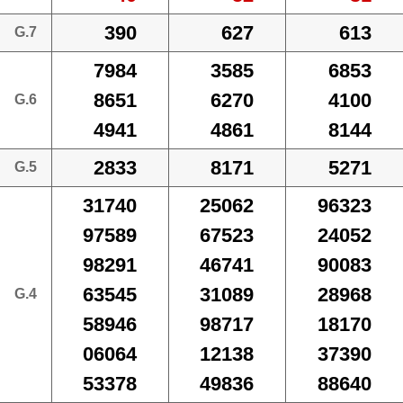
390
627
613
G.7
7984
3585
6853
8651
6270
4100
G.6
4941
4861
8144
2833
8171
5271
G.5
31740
25062
96323
97589
67523
24052
98291
46741
90083
63545
31089
28968
G.4
58946
98717
18170
06064
12138
37390
53378
49836
88640