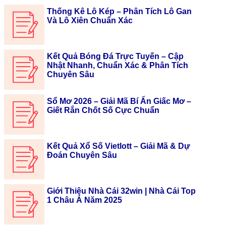
Thống Kê Lô Kép – Phân Tích Lô Gan
Và Lô Xiên Chuẩn Xác
Kết Quả Bóng Đá Trực Tuyến – Cập
Nhật Nhanh, Chuẩn Xác & Phân Tích
Chuyên Sâu
Sổ Mơ 2026 – Giải Mã Bí Ẩn Giấc Mơ –
Giết Rắn Chốt Số Cực Chuẩn
Kết Quả Xổ Số Vietlott – Giải Mã & Dự
Đoán Chuyên Sâu
Giới Thiệu Nhà Cái 32win | Nhà Cái Top
1 Châu Á Năm 2025