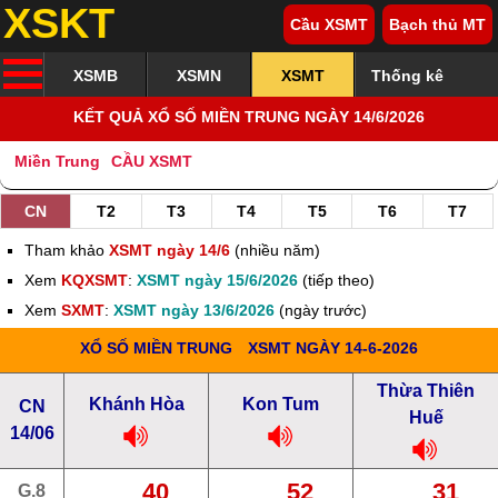
XSKT
Cầu XSMT
Bạch thủ MT
XSMB
XSMN
XSMT
Thống kê
KẾT QUẢ XỔ SỐ MIỀN TRUNG NGÀY 14/6/2026
Miền Trung
CẦU XSMT
CN
T2
T3
T4
T5
T6
T7
Tham khảo
XSMT ngày 14/6
(nhiều năm)
Xem
KQXSMT
:
XSMT ngày 15/6/2026
(tiếp theo)
Xem
SXMT
:
XSMT ngày 13/6/2026
(ngày trước)
XỔ SỐ MIỀN TRUNG
XSMT NGÀY 14-6-2026
Thừa Thiên
Khánh Hòa
Kon Tum
CN
Huế
14/06
40
52
31
G.8