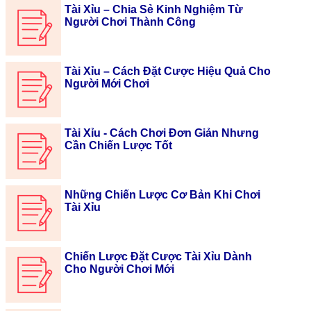
Tài Xỉu – Chia Sẻ Kinh Nghiệm Từ
Người Chơi Thành Công
Tài Xỉu – Cách Đặt Cược Hiệu Quả Cho
Người Mới Chơi
Tài Xỉu - Cách Chơi Đơn Giản Nhưng
Cần Chiến Lược Tốt
Những Chiến Lược Cơ Bản Khi Chơi
Tài Xỉu
Chiến Lược Đặt Cược Tài Xỉu Dành
Cho Người Chơi Mới