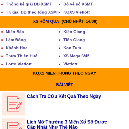
Thống kê giải ĐB XSMT
Dò vé số XSMT
TK giải ĐB theo tổng XSMT
KQXS Vietlott
XS HÔM QUA
(CHỦ NHẬT, 14/06)
Miền Bắc
Kiên Giang
Lâm Đồng
Tiền Giang
Khánh Hòa
Kon Tum
Thừa Thiên Huế
XS Mega 6/45
Lotto Vietlott
Vietlott
KQXS MIỀN TRUNG THEO NGÀY
BÀI VIẾT
Cách Tra Cứu Kết Quả Theo Ngày
Lịch Mở Thưởng 3 Miền Xổ Số Được
Cập Nhật Như Thế Nào