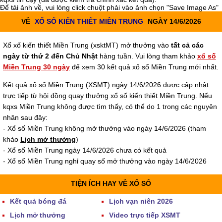
Để tải ảnh về, vui lòng click chuột phải vào ảnh chọn "Save Image As"
VỀ
XỔ SỐ KIẾN THIẾT MIỀN TRUNG
NGÀY 14/6/2026
Xổ xố kiến thiết Miền Trung (xsktMT) mở thưởng vào
tất cả các
ngày từ thứ 2 đến Chủ Nhật
hàng tuần. Vui lòng tham khảo
xổ số
Miền Trung 30 ngày
để xem 30 kết quả xổ số Miền Trung mới nhất.
Kết quả xổ số Miền Trung (XSMT) ngày 14/6/2026 được cập nhật
trực tiếp từ hội đồng quay thưởng xổ số kiến thiết Miền Trung. Nếu
kqxs Miền Trung không được tìm thấy, có thể do 1 trong các nguyên
nhân sau đây:
- Xổ số Miền Trung không mở thưởng vào ngày 14/6/2026 (tham
khảo
Lịch mở thưởng
)
- Xổ số Miền Trung ngày 14/6/2026 chưa có kết quả
- Xổ số Miền Trung nghỉ quay số mở thưởng vào ngày 14/6/2026
TIỆN ÍCH HAY VỀ XỔ SỐ
Kết quả bóng đá
Lịch vạn niên 2026
Lịch mở thưởng
Video trực tiếp XSMT