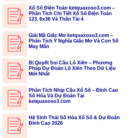
Xổ Số Điện Toán ketquaxoso3.com –
Phân Tích Chi Tiết Xổ Số Điện Toán
123, 6x36 Và Thần Tài 4
Giải Mã Giấc Mơ ketquaxoso3.com –
Phân Tích Ý Nghĩa Giấc Mơ Và Con Số
May Mắn
Bí Quyết Soi Cầu Lô Xiên – Phương
Pháp Dự Đoán Lô Xiên Theo Dữ Liệu
Mới Nhất
Phân Tích Nhịp Cầu Xổ Số – Đỉnh Cao
Số Hóa Và Dự Đoán Tại
ketquaxoso3.com
Hệ Sinh Thái Số Hóa Xổ Số & Dự Đoán
Đỉnh Cao 2026