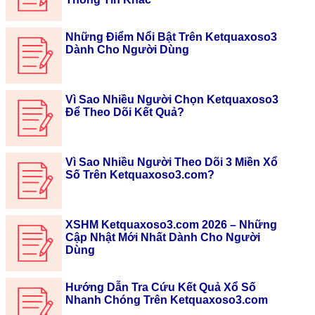
Những Điểm Nổi Bật Trên Ketquaxoso3
Dành Cho Người Dùng
Vì Sao Nhiều Người Chọn Ketquaxoso3
Để Theo Dõi Kết Quả?
Vì Sao Nhiều Người Theo Dõi 3 Miền Xổ
Số Trên Ketquaxoso3.com?
XSHM Ketquaxoso3.com 2026 – Những
Cập Nhật Mới Nhất Dành Cho Người
Dùng
Hướng Dẫn Tra Cứu Kết Quả Xổ Số
Nhanh Chóng Trên Ketquaxoso3.com