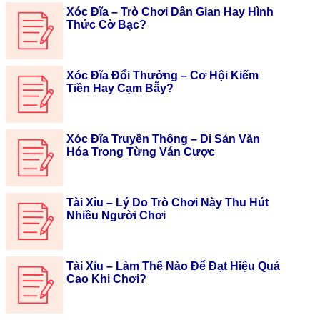
Xóc Đĩa – Trò Chơi Dân Gian Hay Hình
Thức Cờ Bạc?
Xóc Đĩa Đổi Thưởng – Cơ Hội Kiếm
Tiền Hay Cạm Bẫy?
Xóc Đĩa Truyền Thống – Di Sản Văn
Hóa Trong Từng Ván Cược
Tài Xỉu – Lý Do Trò Chơi Này Thu Hút
Nhiều Người Chơi
Tài Xỉu – Làm Thế Nào Để Đạt Hiệu Quả
Cao Khi Chơi?