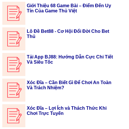
Giới Thiệu 68 Game Bài – Điểm Đến Uy
Tín Của Game Thủ Việt
Lô Đề Bet88 - Cơ Hội Đổi Đời Cho Bet
Thủ
Tải App BJ88: Hướng Dẫn Cực Chi Tiết
Và Siêu Tốc
Xóc Đĩa – Cần Biết Gì Để Chơi An Toàn
Và Trách Nhiệm?
Xóc Đĩa – Lợi Ích và Thách Thức Khi
Chơi Trực Tuyến