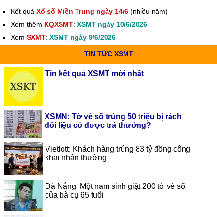
Kết quả
Xổ số Miền Trung ngày 14/6
(nhiều năm)
Xem thêm
KQXSMT
:
XSMT ngày 10/6/2026
Xem
SXMT
:
XSMT ngày 9/6/2026
TIN TỨC XSMT
Tin kết quả XSMT mới nhất
XSMN: Tờ vé số trúng 50 triệu bị rách
đôi liệu có được trả thưởng?
Vietlott: Khách hàng trúng 83 tỷ đồng công
khai nhận thưởng
Đà Nẵng: Một nam sinh giật 200 tờ vé số
của bà cụ 65 tuổi