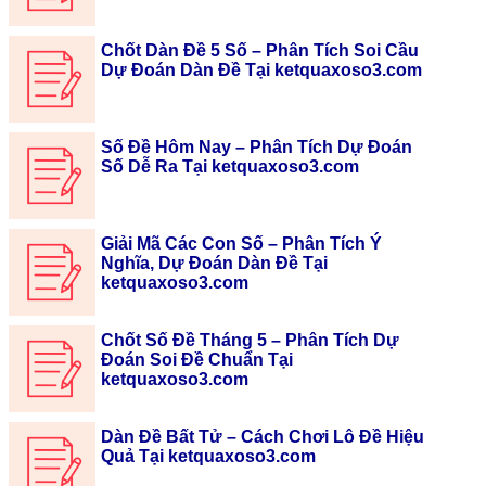
Chốt Dàn Đề 5 Số – Phân Tích Soi Cầu
Dự Đoán Dàn Đề Tại ketquaxoso3.com
Số Đề Hôm Nay – Phân Tích Dự Đoán
Số Dễ Ra Tại ketquaxoso3.com
Giải Mã Các Con Số – Phân Tích Ý
Nghĩa, Dự Đoán Dàn Đề Tại
ketquaxoso3.com
Chốt Số Đề Tháng 5 – Phân Tích Dự
Đoán Soi Đề Chuẩn Tại
ketquaxoso3.com
Dàn Đề Bất Tử – Cách Chơi Lô Đề Hiệu
Quả Tại ketquaxoso3.com