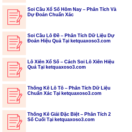
Soi Cầu Xổ Số Hôm Nay – Phân Tích Và
Dự Đoán Chuẩn Xác
Soi Cầu Lô Đề – Phân Tích Dữ Liệu Dự
Đoán Hiệu Quả Tại ketquaxoso3.com
Lô Xiên Xổ Số – Cách Soi Lô Xiên Hiệu
Quả Tại ketquaxoso3.com
Thống Kê Lô Tô – Phân Tích Dữ Liệu
Chuẩn Xác Tại ketquaxoso3.com
Thống Kê Giải Đặc Biệt – Phân Tích 2
Số Cuối Tại ketquaxoso3.com