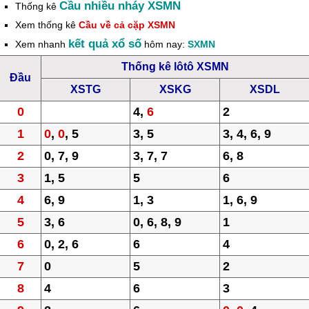
Cầu nhiều nháy XSMN
Thống kê
Xem thống kê
Cầu về cả cặp XSMN
kết quả xổ số
Xem nhanh
hôm nay:
SXMN
Thống kê lôtô XSMN
Đầu
XSTG
XSKG
XSDL
0
4,
6
2
1
0
,
0
, 5
3, 5
3, 4, 6, 9
2
0, 7, 9
3, 7, 7
6, 8
3
1, 5
5
6
4
6, 9
1, 3
1, 6, 9
5
3, 6
0, 6, 8, 9
1
6
0, 2, 6
6
4
7
0
5
2
8
4
6
3