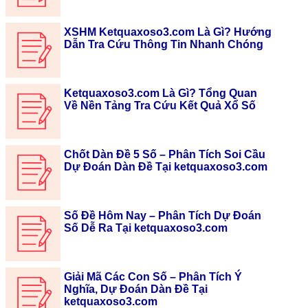
XSHM Ketquaxoso3.com Là Gì? Hướng
Dẫn Tra Cứu Thông Tin Nhanh Chóng
Ketquaxoso3.com Là Gì? Tổng Quan
Về Nền Tảng Tra Cứu Kết Quả Xổ Số
Chốt Dàn Đề 5 Số – Phân Tích Soi Cầu
Dự Đoán Dàn Đề Tại ketquaxoso3.com
Số Đề Hôm Nay – Phân Tích Dự Đoán
Số Dễ Ra Tại ketquaxoso3.com
Giải Mã Các Con Số – Phân Tích Ý
Nghĩa, Dự Đoán Dàn Đề Tại
ketquaxoso3.com