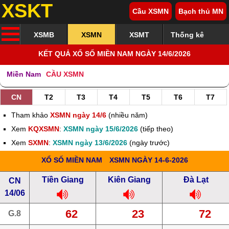
XSKT
Cầu XSMN
Bạch thủ MN
XSMB
XSMN
XSMT
Thống kê
KẾT QUẢ XỔ SỐ MIỀN NAM NGÀY 14/6/2026
Miền Nam
CẦU XSMN
CN
T2
T3
T4
T5
T6
T7
Tham khảo
XSMN ngày 14/6
(nhiều năm)
Xem
KQXSMN
:
XSMN ngày 15/6/2026
(tiếp theo)
Xem
SXMN
:
XSMN ngày 13/6/2026
(ngày trước)
XỔ SỐ MIỀN NAM
XSMN NGÀY 14-6-2026
Tiền Giang
Kiên Giang
Đà Lạt
CN
14/06
62
23
72
G.8