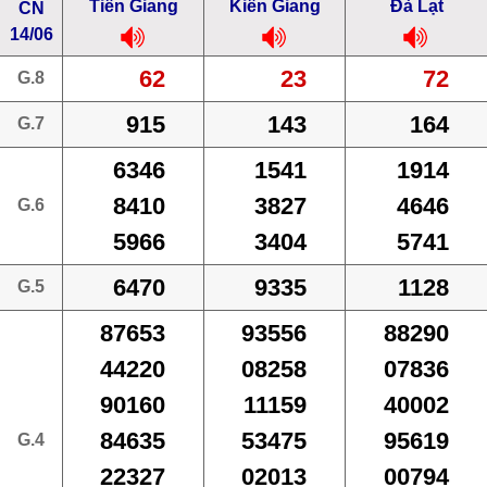
Tiền Giang
Kiên Giang
Đà Lạt
CN
14/06
62
23
72
G.8
915
143
164
G.7
6346
1541
1914
8410
3827
4646
G.6
5966
3404
5741
6470
9335
1128
G.5
87653
93556
88290
44220
08258
07836
90160
11159
40002
84635
53475
95619
G.4
22327
02013
00794