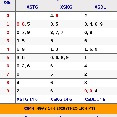
Đầu
XSTG
XSKG
XSDL
0
4,
6
2
1
0
,
0
, 5
3, 5
3, 4, 6, 9
2
0, 7, 9
3, 7, 7
6, 8
3
1, 5
5
6
4
6, 9
1, 3
1, 6, 9
5
3, 6
0, 6, 8, 9
1
6
0, 2, 6
6
4
7
0
5
2
8
4
6
3
9
2
6
0
,
0
, 4
XSTG 14-6
XSKG 14-6
XSDL 14-6
XSMN
NGÀY 14-6-2026 (THEO LỊCH MT)