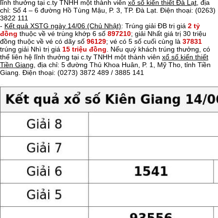
lĩnh thưởng tại c.ty TNHH một thành viên
xổ số kiến thiết Đà Lạt
, địa
chỉ: Số 4 – 6 đường Hồ Tùng Mậu, P. 3, TP. Đà Lạt. Điện thoại: (0263)
3822 111
-
Kết quả XSTG ngày 14/06 (Chủ Nhật)
: Trúng giải ĐB trị giá
2 tỷ
đồng
thuộc về vé trùng khớp 6 số
897210
; giải Nhất giá trị 30 triệu
đồng thuộc về vé có dãy số
96129
; vé có 5 số cuối cùng là
37831
trúng giải Nhì trị giá
15 triệu đồng
. Nếu quý khách trúng thưởng, có
thể liên hệ lĩnh thưởng tại c.ty TNHH một thành viên
xổ số kiến thiết
Tiền Giang
, địa chỉ: 5 đường Thủ Khoa Huân, P. 1, Mỹ Tho, tỉnh Tiền
Giang. Điện thoại: (0273) 3872 489 / 3885 141