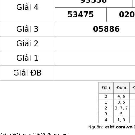
Ảnh XSKG ngày 14/6/2026 niêm yết