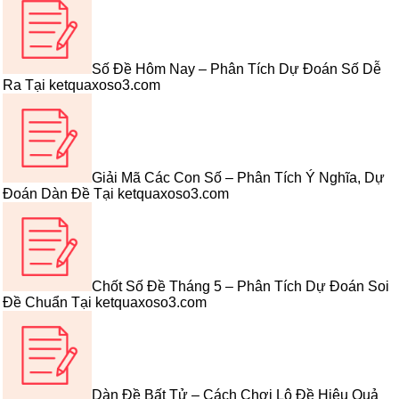
Số Đề Hôm Nay – Phân Tích Dự Đoán Số Dễ
Ra Tại ketquaxoso3.com
Giải Mã Các Con Số – Phân Tích Ý Nghĩa, Dự
Đoán Dàn Đề Tại ketquaxoso3.com
Chốt Số Đề Tháng 5 – Phân Tích Dự Đoán Soi
Đề Chuẩn Tại ketquaxoso3.com
Dàn Đề Bất Tử – Cách Chơi Lô Đề Hiệu Quả