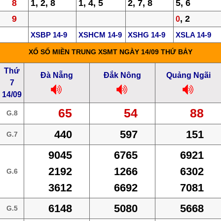
8
1, 2, 8
1, 4, 5
2, 7, 8
5, 6
9
, 2
0
XSBP 14-9
XSHCM 14-9
XSHG 14-9
XSLA 14-9
XỔ SỐ MIỀN TRUNG
XSMT NGÀY 14/09
THỨ BẢY
Thứ
Đà Nẵng
Đắk Nông
Quảng Ngãi
7
14/09
65
54
88
G.8
440
597
151
G.7
9045
6765
6921
2192
1266
6302
G.6
3612
6692
7081
6148
5080
5668
G.5