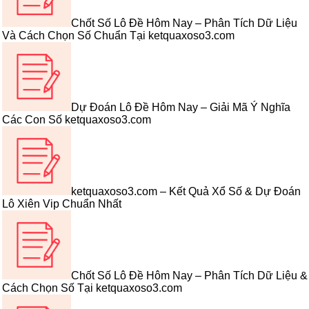
Chốt Số Lô Đề Hôm Nay – Phân Tích Dữ Liệu
Và Cách Chọn Số Chuẩn Tại ketquaxoso3.com
Dự Đoán Lô Đề Hôm Nay – Giải Mã Ý Nghĩa
Các Con Số ketquaxoso3.com
ketquaxoso3.com – Kết Quả Xổ Số & Dự Đoán
Lô Xiên Vip Chuẩn Nhất
Chốt Số Lô Đề Hôm Nay – Phân Tích Dữ Liệu &
Cách Chọn Số Tại ketquaxoso3.com