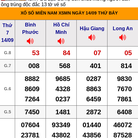
ông trúng độc đắc 13 tờ vé số
XỔ SỐ MIỀN NAM
XSMN NGÀY 14/09
THỨ BẢY
Bình
Hồ Chí
Thứ
Hậu Giang
Long An
Phước
Minh
7
14/09
53
84
07
05
G.8
008
568
401
814
G.7
8882
9685
0287
9830
8609
4328
8863
7670
G.6
7264
0237
6459
7861
7450
1481
2872
6408
G.5
07604
93349
01440
46072
23781
43802
43856
87528