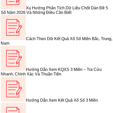
Xu Hướng Phân Tích Dữ Liệu Chốt Dàn Đề 5
Số Năm 2026 Và Những Điều Cần Biết
Cách Theo Dõi Kết Quả Xổ Số Miền Bắc, Trung,
Nam
Hướng Dẫn Xem KQXS 3 Miền – Tra Cứu
Nhanh, Chính Xác Và Thuận Tiện
Hướng Dẫn Xem Kết Quả Xổ Số 3 Miền