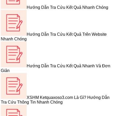
Hướng Dẫn Tra Cứu Kết Quả Nhanh Chóng
Hướng Dẫn Tra Cứu Kết Quả Trên Website
Nhanh Chóng
Hướng Dẫn Tra Cứu Kết Quả Nhanh Và Đơn
Giản
XSHM Ketquaxoso3.com Là Gì? Hướng Dẫn
Tra Cứu Thông Tin Nhanh Chóng