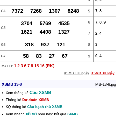
7372 7268 1307 8248
7, 8
5
G4
6
7, 8, 9
3704 5769 4535
G5
1621 4408 1327
7
2, 4
318 937 121
3
8
G6
58 83 27 67
0, 4
9
G7
1 2 3 6 7 8 15 16 (RK)
Mã ĐB:
XSMB 100 ngày
XSMB 30 ngày
XSMB 13-8
MB-13-8.jpg
Cầu XSMB
Xem thống kê
Thống kê
Dự đoán XSMB
KQ thống kê
Cầu bạch thủ XSMB
xổ số
Xem nhanh
hôm nay: kết quả
SXMB