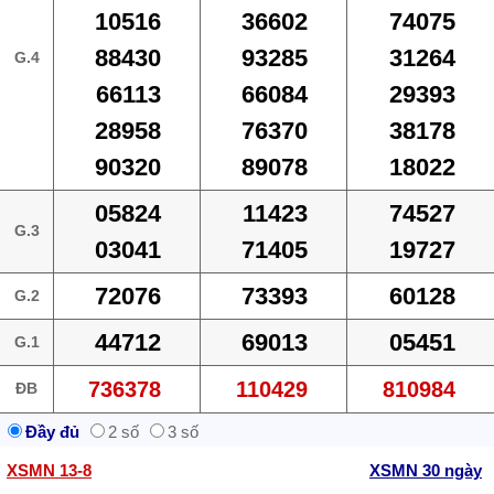
10516
36602
74075
88430
93285
31264
G.4
66113
66084
29393
28958
76370
38178
90320
89078
18022
05824
11423
74527
G.3
03041
71405
19727
72076
73393
60128
G.2
44712
69013
05451
G.1
736378
110429
810984
ĐB
Đầy đủ
2 số
3 số
XSMN 13-8
XSMN 30 ngày