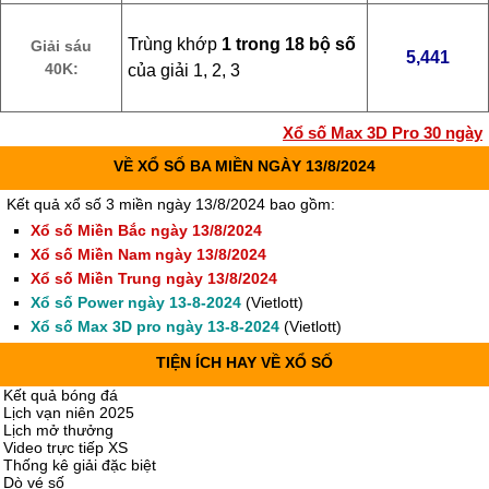
Trùng khớp
1 trong 18 bộ số
Giải sáu
5,441
40K:
của giải 1, 2, 3
Xổ số Max 3D Pro 30 ngày
VỀ
XỔ SỐ BA MIỀN
NGÀY 13/8/2024
Kết quả xổ số 3 miền ngày 13/8/2024 bao gồm:
Xổ số Miền Bắc ngày 13/8/2024
Xổ số Miền Nam ngày 13/8/2024
Xổ số Miền Trung ngày 13/8/2024
Xổ số Power ngày 13-8-2024
(Vietlott)
Xổ số Max 3D pro ngày 13-8-2024
(Vietlott)
TIỆN ÍCH HAY VỀ XỔ SỐ
Kết quả bóng đá
Lịch vạn niên 2025
Lịch mở thưởng
Video trực tiếp XS
Thống kê giải đặc biệt
Dò vé số