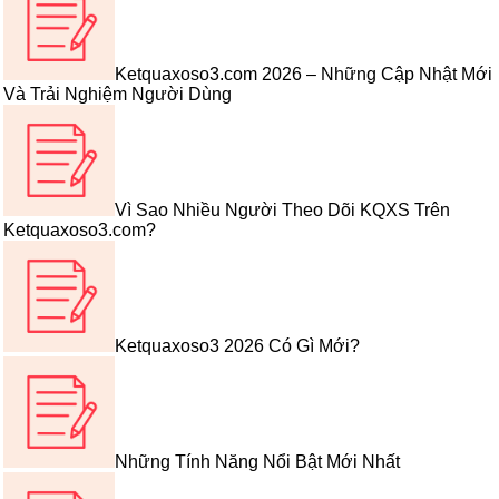
Ketquaxoso3.com 2026 – Những Cập Nhật Mới
Và Trải Nghiệm Người Dùng
Vì Sao Nhiều Người Theo Dõi KQXS Trên
Ketquaxoso3.com?
Ketquaxoso3 2026 Có Gì Mới?
Những Tính Năng Nổi Bật Mới Nhất