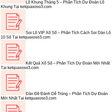
Lô Khung Tháng 5 – Phân Tích Dự Đoán Lô
Khung Tại ketquaxoso3.com
Soi Lô VIP Xổ Số – Phân Tích Cách Soi Dàn Lô
10 Số Tại ketquaxoso3.com
Kết Quả Xổ Số – Phân Tích Dự Đoán Mới Nhất
Tại ketquaxoso3.com
Dàn Đề Đánh Dễ Trúng – Phân Tích Dự Đoán
Mới Nhất Tại ketquaxoso3.com