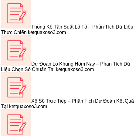
Thống Kê Tần Suất Lô Tô – Phân Tích Dữ Liệu
Thực Chiến ketquaxoso3.com
Dự Đoán Lô Khung Hôm Nay – Phân Tích Dữ
Liệu Chọn Số Chuẩn Tại ketquaxoso3.com
Xổ Số Trực Tiếp – Phân Tích Dự Đoán Kết Quả
Tại ketquaxoso3.com