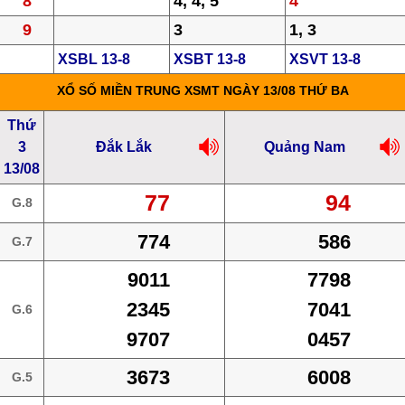
8
4, 4, 5
4
9
3
1, 3
XSBL 13-8
XSBT 13-8
XSVT 13-8
XỔ SỐ MIỀN TRUNG
XSMT NGÀY 13/08
THỨ BA
Thứ
3
Đắk Lắk
Quảng Nam
13/08
77
94
G.8
774
586
G.7
9011
7798
2345
7041
G.6
9707
0457
3673
6008
G.5