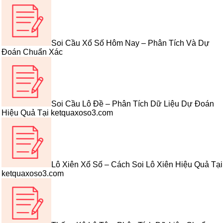
Soi Cầu Xổ Số Hôm Nay – Phân Tích Và Dự
Đoán Chuẩn Xác
Soi Cầu Lô Đề – Phân Tích Dữ Liệu Dự Đoán
Hiệu Quả Tại ketquaxoso3.com
Lô Xiên Xổ Số – Cách Soi Lô Xiên Hiệu Quả Tại
ketquaxoso3.com