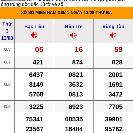
ông trúng độc đắc 13 tờ vé số
XỔ SỐ MIỀN NAM
XSMN NGÀY 13/08
THỨ BA
Thứ
Bạc Liêu
Bến Tre
Vũng Tàu
3
13/08
05
16
59
G.8
421
874
828
G.7
6437
0821
2001
8149
3632
1691
G.6
5768
0813
3472
3225
6923
7705
G.5
75341
00535
39901
23567
16484
95762