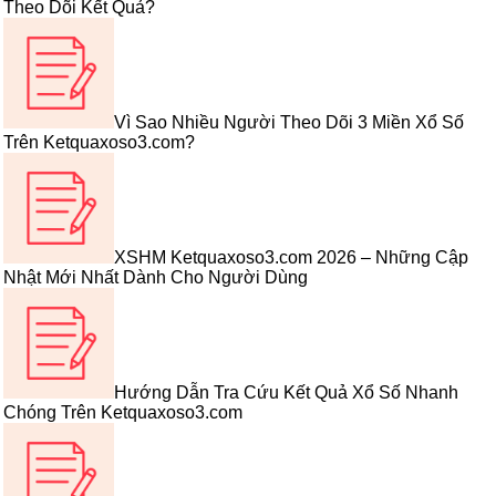
Theo Dõi Kết Quả?
Vì Sao Nhiều Người Theo Dõi 3 Miền Xổ Số
Trên Ketquaxoso3.com?
XSHM Ketquaxoso3.com 2026 – Những Cập
Nhật Mới Nhất Dành Cho Người Dùng
Hướng Dẫn Tra Cứu Kết Quả Xổ Số Nhanh
Chóng Trên Ketquaxoso3.com