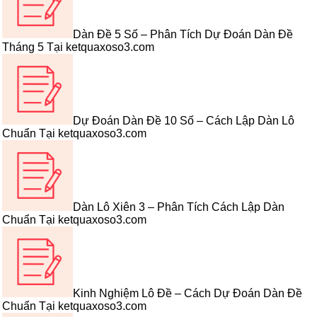
Dàn Đề 5 Số – Phân Tích Dự Đoán Dàn Đề
Tháng 5 Tại ketquaxoso3.com
Dự Đoán Dàn Đề 10 Số – Cách Lập Dàn Lô
Chuẩn Tại ketquaxoso3.com
Dàn Lô Xiên 3 – Phân Tích Cách Lập Dàn
Chuẩn Tại ketquaxoso3.com
Kinh Nghiệm Lô Đề – Cách Dự Đoán Dàn Đề
Chuẩn Tại ketquaxoso3.com