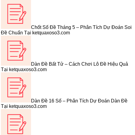
Chốt Số Đề Tháng 5 – Phân Tích Dự Đoán Soi
Đề Chuẩn Tại ketquaxoso3.com
Dàn Đề Bất Tử – Cách Chơi Lô Đề Hiệu Quả
Tại ketquaxoso3.com
Dàn Đề 16 Số – Phân Tích Dự Đoán Dàn Đề
Tại ketquaxoso3.com