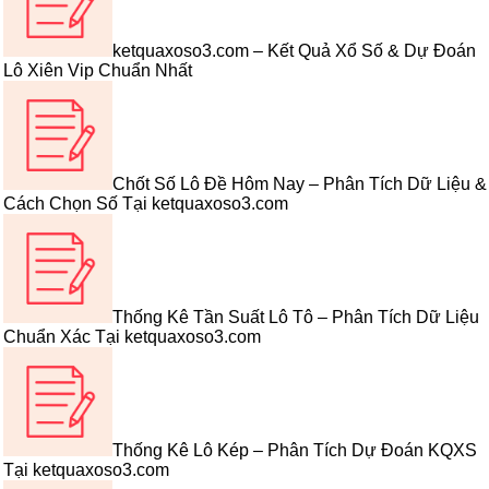
ketquaxoso3.com – Kết Quả Xổ Số & Dự Đoán
Lô Xiên Vip Chuẩn Nhất
Chốt Số Lô Đề Hôm Nay – Phân Tích Dữ Liệu &
Cách Chọn Số Tại ketquaxoso3.com
Thống Kê Tần Suất Lô Tô – Phân Tích Dữ Liệu
Chuẩn Xác Tại ketquaxoso3.com
Thống Kê Lô Kép – Phân Tích Dự Đoán KQXS
Tại ketquaxoso3.com