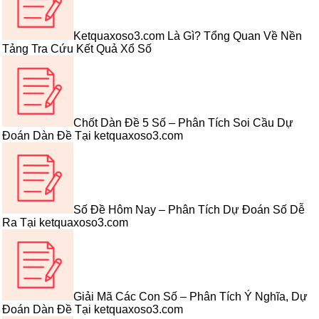
Ketquaxoso3.com Là Gì? Tổng Quan Về Nền
Tảng Tra Cứu Kết Quả Xổ Số
Chốt Dàn Đề 5 Số – Phân Tích Soi Cầu Dự
Đoán Dàn Đề Tại ketquaxoso3.com
Số Đề Hôm Nay – Phân Tích Dự Đoán Số Dễ
Ra Tại ketquaxoso3.com
Giải Mã Các Con Số – Phân Tích Ý Nghĩa, Dự
Đoán Dàn Đề Tại ketquaxoso3.com