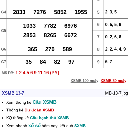
2833 7276 5852 1955
2, 3, 5
5
G4
6
0, 5, 5, 8
1033 7782 6976
G5
2853 8265 6672
7
0, 2, 6, 6
365 270 589
2, 2, 4, 4, 9
8
G6
35 84 82 97
6, 7
9
G7
1 2 4 5 6 9 11 16 (PY)
Mã ĐB:
XSMB 100 ngày
XSMB 30 ngày
XSMB 13-7
MB-13-7.jpg
Cầu XSMB
Xem thống kê
Thống kê
Dự đoán XSMB
KQ thống kê
Cầu bạch thủ XSMB
xổ số
Xem nhanh
hôm nay: kết quả
SXMB