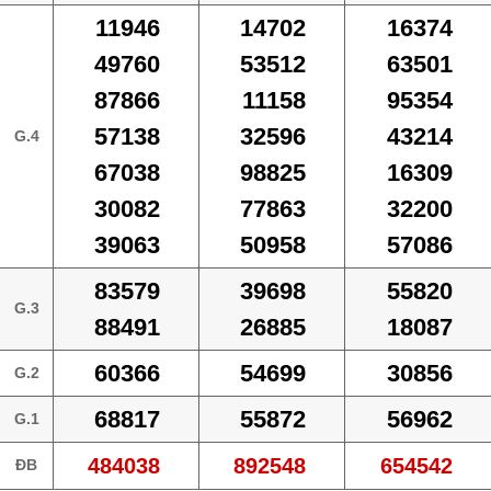
11946
14702
16374
49760
53512
63501
87866
11158
95354
57138
32596
43214
G.4
67038
98825
16309
30082
77863
32200
39063
50958
57086
83579
39698
55820
G.3
88491
26885
18087
60366
54699
30856
G.2
68817
55872
56962
G.1
484038
892548
654542
ĐB