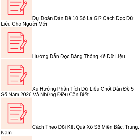
Dự Đoán Dàn Đề 10 Số Là Gì? Cách Đọc Dữ
Liệu Cho Người Mới
Hướng Dẫn Đọc Bảng Thống Kê Dữ Liệu
Xu Hướng Phân Tích Dữ Liệu Chốt Dàn Đề 5
Số Năm 2026 Và Những Điều Cần Biết
Cách Theo Dõi Kết Quả Xổ Số Miền Bắc, Trung,
Nam