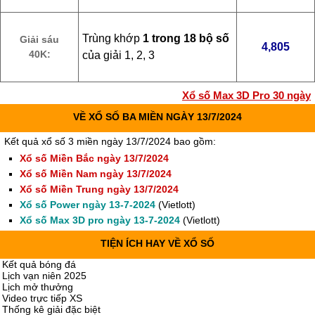
Trùng khớp
1 trong 18 bộ số
Giải sáu
4,805
40K:
của giải 1, 2, 3
Xổ số Max 3D Pro 30 ngày
VỀ
XỔ SỐ BA MIỀN
NGÀY 13/7/2024
Kết quả xổ số 3 miền ngày 13/7/2024 bao gồm:
Xổ số Miền Bắc ngày 13/7/2024
Xổ số Miền Nam ngày 13/7/2024
Xổ số Miền Trung ngày 13/7/2024
Xổ số Power ngày 13-7-2024
(Vietlott)
Xổ số Max 3D pro ngày 13-7-2024
(Vietlott)
TIỆN ÍCH HAY VỀ XỔ SỐ
Kết quả bóng đá
Lịch vạn niên 2025
Lịch mở thưởng
Video trực tiếp XS
Thống kê giải đặc biệt