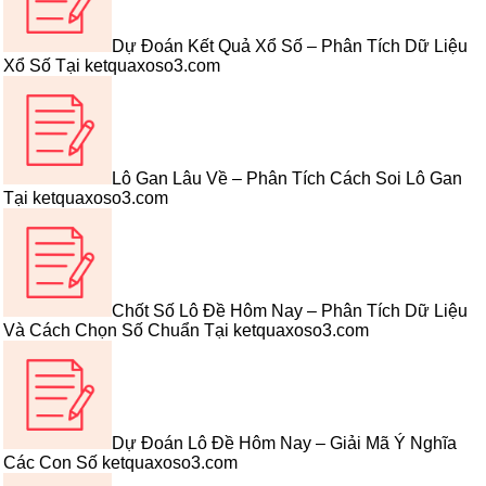
Dự Đoán Kết Quả Xổ Số – Phân Tích Dữ Liệu
Xổ Số Tại ketquaxoso3.com
Lô Gan Lâu Về – Phân Tích Cách Soi Lô Gan
Tại ketquaxoso3.com
Chốt Số Lô Đề Hôm Nay – Phân Tích Dữ Liệu
Và Cách Chọn Số Chuẩn Tại ketquaxoso3.com
Dự Đoán Lô Đề Hôm Nay – Giải Mã Ý Nghĩa
Các Con Số ketquaxoso3.com