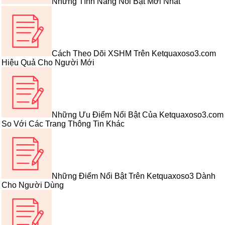
Những Tính Năng Nổi Bật Mới Nhất
Cách Theo Dõi XSHM Trên Ketquaxoso3.com
Hiệu Quả Cho Người Mới
Những Ưu Điểm Nổi Bật Của Ketquaxoso3.com
So Với Các Trang Thông Tin Khác
Những Điểm Nổi Bật Trên Ketquaxoso3 Dành
Cho Người Dùng