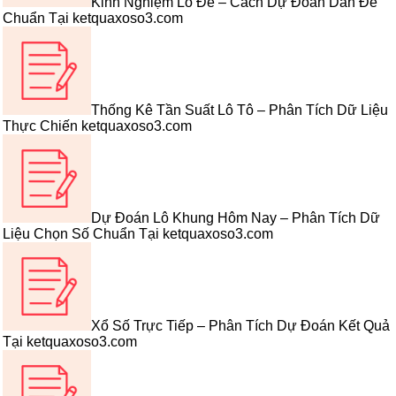
Kinh Nghiệm Lô Đề – Cách Dự Đoán Dàn Đề
Chuẩn Tại ketquaxoso3.com
Thống Kê Tần Suất Lô Tô – Phân Tích Dữ Liệu
Thực Chiến ketquaxoso3.com
Dự Đoán Lô Khung Hôm Nay – Phân Tích Dữ
Liệu Chọn Số Chuẩn Tại ketquaxoso3.com
Xổ Số Trực Tiếp – Phân Tích Dự Đoán Kết Quả
Tại ketquaxoso3.com