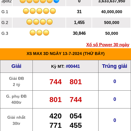
0
Jpot2
3,633,637,950
31
G.1
40,000,000
1,455
G.2
500,000
30,846
G.3
50,000
Xổ số Power 30 ngày
XS MAX 3D
NGÀY 13-7-2024
(
THỨ BẢY
)
Giải
Trúng giải
#00441
Kỳ MT:
Giải ĐB
744 801
0
2 tỷ
G. phụ ĐB
801 744
0
400tr
420 054
Giải nhất
0
30tr
771 455