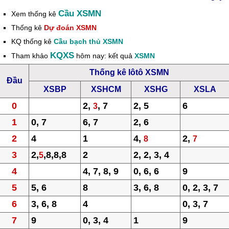
Cầu XSMN
Xem thống kê
Thống kê
Dự đoán XSMN
KQ thống kê
Cầu bạch thủ XSMN
KQXS
Tham khảo
hôm nay: kết quả
XSMN
Thống kê lôtô XSMN
Đầu
XSBP
XSHCM
XSHG
XSLA
0
2,
, 7
2, 5
6
3
1
0, 7
6, 7
2, 6
2
4
1
4,
2,
8
7
3
2,
,8,8,8
2
2, 2, 3, 4
5
4
4, 7, 8, 9
0, 6, 6
9
5
5, 6
8
3, 6, 8
0, 2, 3, 7
6
3, 6, 8
4
0, 3, 7
7
9
0, 3, 4
1
9