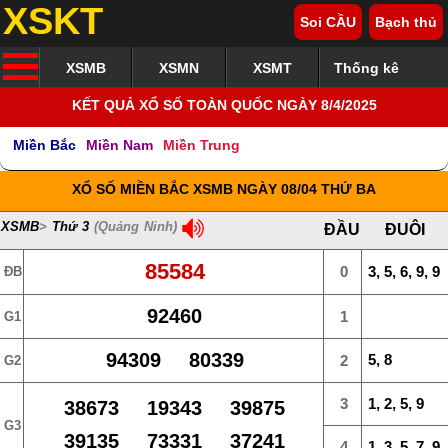
XSKT
Soi CẦU
Bạch thủ
XSMB
XSMN
XSMT
Thống kê
KẾT QUẢ XỔ SỐ TOÀN QUỐC NGÀY 8/4/2025
Miền Bắc
Miền Nam
Miền Trung
XỔ SỐ MIỀN BẮC
XSMB NGÀY 08/04
THỨ BA
XSMB
>
Thứ 3
(Quảng Ninh)
ĐẦU
ĐUÔI
85584
0
3, 5, 6, 9, 9
ĐB
92460
1
G1
94309 80339
5, 8
2
G2
3
1, 2, 5, 9
38673 19343 39875
G3
39135 73331 37241
4
1, 3, 5, 7, 9