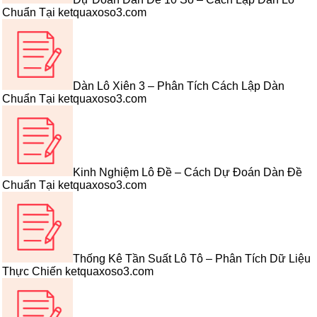
Chuẩn Tại ketquaxoso3.com
Dàn Lô Xiên 3 – Phân Tích Cách Lập Dàn
Chuẩn Tại ketquaxoso3.com
Kinh Nghiệm Lô Đề – Cách Dự Đoán Dàn Đề
Chuẩn Tại ketquaxoso3.com
Thống Kê Tần Suất Lô Tô – Phân Tích Dữ Liệu
Thực Chiến ketquaxoso3.com