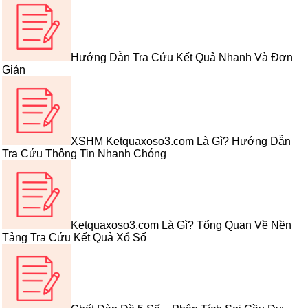
Hướng Dẫn Tra Cứu Kết Quả Nhanh Và Đơn
Giản
XSHM Ketquaxoso3.com Là Gì? Hướng Dẫn
Tra Cứu Thông Tin Nhanh Chóng
Ketquaxoso3.com Là Gì? Tổng Quan Về Nền
Tảng Tra Cứu Kết Quả Xổ Số