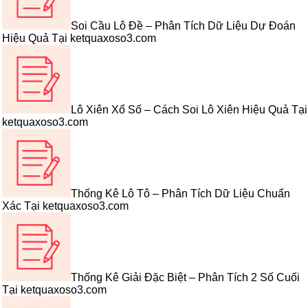
Soi Cầu Lô Đề – Phân Tích Dữ Liệu Dự Đoán
Hiệu Quả Tại ketquaxoso3.com
Lô Xiên Xổ Số – Cách Soi Lô Xiên Hiệu Quả Tại
ketquaxoso3.com
Thống Kê Lô Tô – Phân Tích Dữ Liệu Chuẩn
Xác Tại ketquaxoso3.com
Thống Kê Giải Đặc Biệt – Phân Tích 2 Số Cuối
Tại ketquaxoso3.com