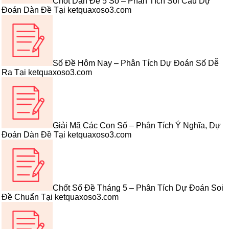
Chốt Dàn Đề 5 Số – Phân Tích Soi Cầu Dự
Đoán Dàn Đề Tại ketquaxoso3.com
Số Đề Hôm Nay – Phân Tích Dự Đoán Số Dễ
Ra Tại ketquaxoso3.com
Giải Mã Các Con Số – Phân Tích Ý Nghĩa, Dự
Đoán Dàn Đề Tại ketquaxoso3.com
Chốt Số Đề Tháng 5 – Phân Tích Dự Đoán Soi
Đề Chuẩn Tại ketquaxoso3.com