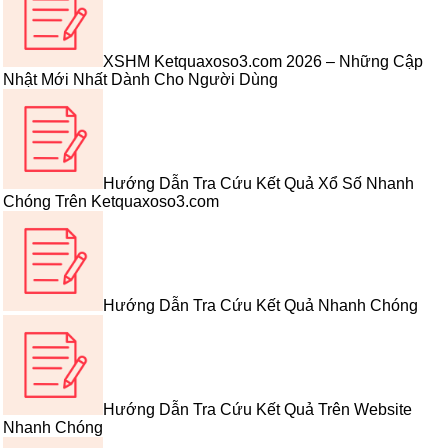
XSHM Ketquaxoso3.com 2026 – Những Cập
Nhật Mới Nhất Dành Cho Người Dùng
Hướng Dẫn Tra Cứu Kết Quả Xổ Số Nhanh
Chóng Trên Ketquaxoso3.com
Hướng Dẫn Tra Cứu Kết Quả Nhanh Chóng
Hướng Dẫn Tra Cứu Kết Quả Trên Website
Nhanh Chóng