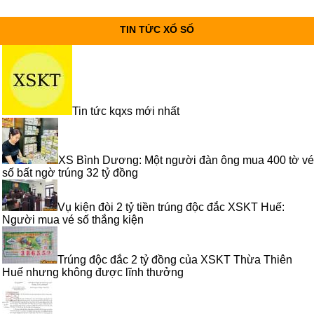
TIN TỨC XỔ SỐ
Tin tức kqxs mới nhất
XS Bình Dương: Một người đàn ông mua 400 tờ vé
số bất ngờ trúng 32 tỷ đồng
Vụ kiện đòi 2 tỷ tiền trúng độc đắc XSKT Huế:
Người mua vé số thắng kiện
Trúng độc đắc 2 tỷ đồng của XSKT Thừa Thiên
Huế nhưng không được lĩnh thưởng