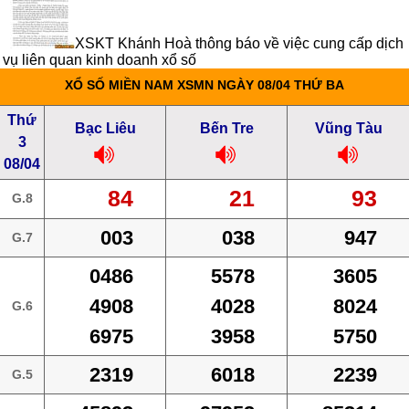
XSKT Khánh Hoà thông báo về việc cung cấp dịch
vụ liên quan kinh doanh xổ số
XỔ SỐ MIỀN NAM
XSMN NGÀY 08/04
THỨ BA
Thứ
Bạc Liêu
Bến Tre
Vũng Tàu
3
08/04
84
21
93
G.8
003
038
947
G.7
0486
5578
3605
4908
4028
8024
G.6
6975
3958
5750
2319
6018
2239
G.5