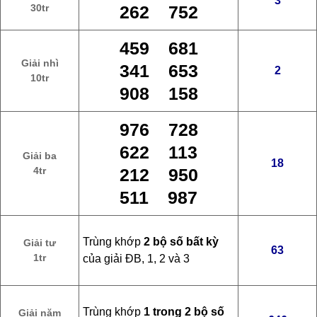
3
30tr
262 752
459 681
Giải nhì
341 653
2
10tr
908 158
976 728
622 113
Giải ba
18
4tr
212 950
511 987
Trùng khớp
2 bộ số bất kỳ
Giải tư
63
1tr
của giải ĐB, 1, 2 và 3
Trùng khớp
1 trong 2 bộ số
Giải năm