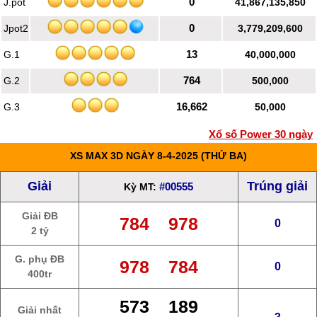
0
J.pot
41,867,135,850
0
Jpot2
3,779,209,600
13
G.1
40,000,000
764
G.2
500,000
16,662
G.3
50,000
Xổ số Power 30 ngày
XS MAX 3D
NGÀY 8-4-2025
(
THỨ BA
)
Giải
Trúng giải
#00555
Kỳ MT:
Giải ĐB
784 978
0
2 tỷ
G. phụ ĐB
978 784
0
400tr
573 189
Giải nhất