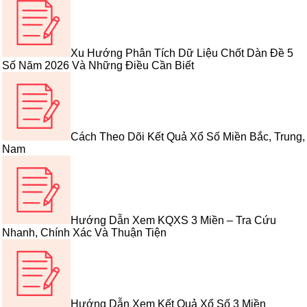
Xu Hướng Phân Tích Dữ Liệu Chốt Dàn Đề 5
Số Năm 2026 Và Những Điều Cần Biết
Cách Theo Dõi Kết Quả Xổ Số Miền Bắc, Trung,
Nam
Hướng Dẫn Xem KQXS 3 Miền – Tra Cứu
Nhanh, Chính Xác Và Thuận Tiện
Hướng Dẫn Xem Kết Quả Xổ Số 3 Miền