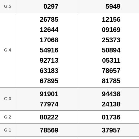
0297
5949
G.5
26785
12156
12644
09169
17068
25373
54916
50894
G.4
92713
05311
63183
78657
67895
81785
91901
94438
G.3
77974
24138
80222
01736
G.2
78569
37957
G.1