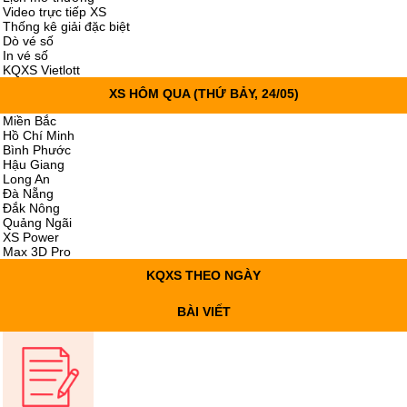
Video trực tiếp XS
Thống kê giải đặc biệt
Dò vé số
In vé số
KQXS Vietlott
XS HÔM QUA
(THỨ BẢY, 24/05)
Miền Bắc
Hồ Chí Minh
Bình Phước
Hậu Giang
Long An
Đà Nẵng
Đắk Nông
Quảng Ngãi
XS Power
Max 3D Pro
KQXS THEO NGÀY
BÀI VIẾT