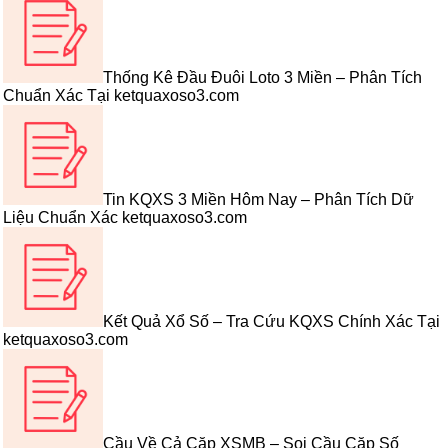
Thống Kê Đầu Đuôi Loto 3 Miền – Phân Tích
Chuẩn Xác Tại ketquaxoso3.com
Tin KQXS 3 Miền Hôm Nay – Phân Tích Dữ
Liệu Chuẩn Xác ketquaxoso3.com
Kết Quả Xổ Số – Tra Cứu KQXS Chính Xác Tại
ketquaxoso3.com
Cầu Về Cả Cặp XSMB – Soi Cầu Cặp Số