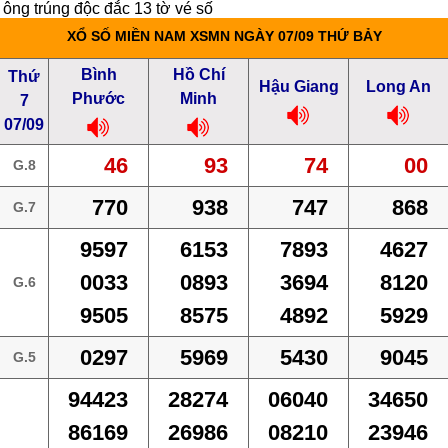
ông trúng độc đắc 13 tờ vé số
XỔ SỐ MIỀN NAM
XSMN NGÀY 07/09
THỨ BẢY
Bình
Hồ Chí
Thứ
Hậu Giang
Long An
Phước
Minh
7
07/09
46
93
74
00
G.8
770
938
747
868
G.7
9597
6153
7893
4627
0033
0893
3694
8120
G.6
9505
8575
4892
5929
0297
5969
5430
9045
G.5
94423
28274
06040
34650
86169
26986
08210
23946