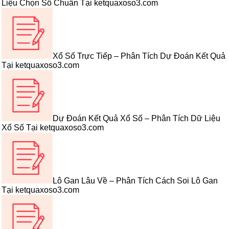
Liệu Chọn Số Chuẩn Tại ketquaxoso3.com
Xổ Số Trực Tiếp – Phân Tích Dự Đoán Kết Quả
Tại ketquaxoso3.com
Dự Đoán Kết Quả Xổ Số – Phân Tích Dữ Liệu
Xổ Số Tại ketquaxoso3.com
Lô Gan Lâu Về – Phân Tích Cách Soi Lô Gan
Tại ketquaxoso3.com