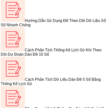
Hướng Dẫn Sử Dụng Để Theo Dõi Dữ Liệu Xổ
Số Nhanh Chóng
Cách Phân Tích Thống Kê Lịch Sử Khi Theo
Dõi Dự Đoán Dàn Đề 10 Số
Cách Phân Tích Dữ Liệu Dàn Đề 5 Số Bằng
Thống Kê Lịch Sử