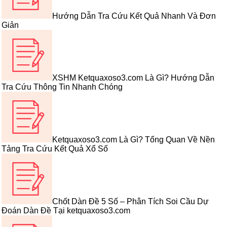
Hướng Dẫn Tra Cứu Kết Quả Nhanh Và Đơn
Giản
XSHM Ketquaxoso3.com Là Gì? Hướng Dẫn
Tra Cứu Thông Tin Nhanh Chóng
Ketquaxoso3.com Là Gì? Tổng Quan Về Nền
Tảng Tra Cứu Kết Quả Xổ Số
Chốt Dàn Đề 5 Số – Phân Tích Soi Cầu Dự
Đoán Dàn Đề Tại ketquaxoso3.com