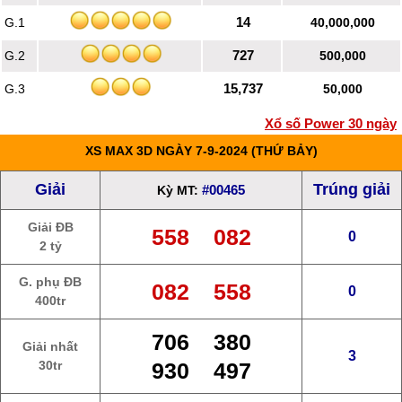
14
G.1
40,000,000
727
G.2
500,000
15,737
G.3
50,000
Xổ số Power 30 ngày
XS MAX 3D
NGÀY 7-9-2024
(
THỨ BẢY
)
Giải
Trúng giải
#00465
Kỳ MT:
Giải ĐB
558 082
0
2 tỷ
G. phụ ĐB
082 558
0
400tr
706 380
Giải nhất
3
30tr
930 497