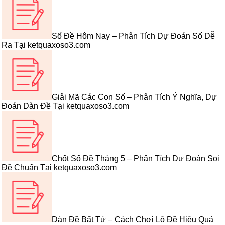
Số Đề Hôm Nay – Phân Tích Dự Đoán Số Dễ
Ra Tại ketquaxoso3.com
Giải Mã Các Con Số – Phân Tích Ý Nghĩa, Dự
Đoán Dàn Đề Tại ketquaxoso3.com
Chốt Số Đề Tháng 5 – Phân Tích Dự Đoán Soi
Đề Chuẩn Tại ketquaxoso3.com
Dàn Đề Bất Tử – Cách Chơi Lô Đề Hiệu Quả