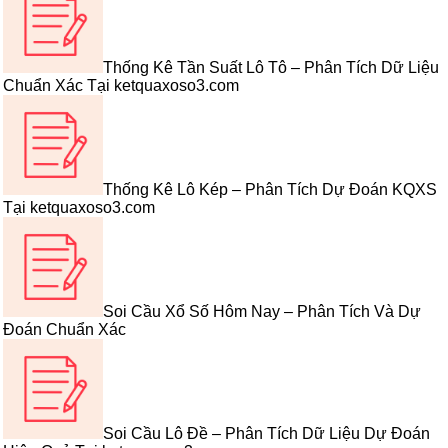
Thống Kê Tần Suất Lô Tô – Phân Tích Dữ Liệu
Chuẩn Xác Tại ketquaxoso3.com
Thống Kê Lô Kép – Phân Tích Dự Đoán KQXS
Tại ketquaxoso3.com
Soi Cầu Xổ Số Hôm Nay – Phân Tích Và Dự
Đoán Chuẩn Xác
Soi Cầu Lô Đề – Phân Tích Dữ Liệu Dự Đoán