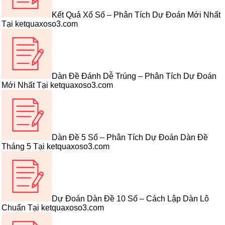
Kết Quả Xổ Số – Phân Tích Dự Đoán Mới Nhất
Tại ketquaxoso3.com
Dàn Đề Đánh Dễ Trúng – Phân Tích Dự Đoán
Mới Nhất Tại ketquaxoso3.com
Dàn Đề 5 Số – Phân Tích Dự Đoán Dàn Đề
Tháng 5 Tại ketquaxoso3.com
Dự Đoán Dàn Đề 10 Số – Cách Lập Dàn Lô
Chuẩn Tại ketquaxoso3.com