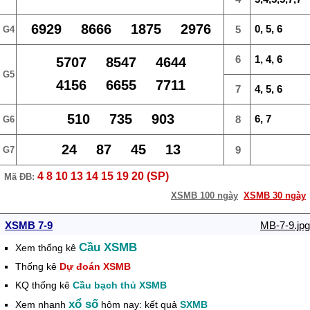
6929 8666 1875 2976
0, 5, 6
5
G4
6
1, 4, 6
5707 8547 4644
G5
4156 6655 7711
7
4, 5, 6
510 735 903
6, 7
8
G6
24 87 45 13
9
G7
4 8 10 13 14 15 19 20 (SP)
Mã ĐB:
XSMB 100 ngày
XSMB 30 ngày
XSMB 7-9
MB-7-9.jpg
Cầu XSMB
Xem thống kê
Thống kê
Dự đoán XSMB
KQ thống kê
Cầu bạch thủ XSMB
xổ số
Xem nhanh
hôm nay: kết quả
SXMB