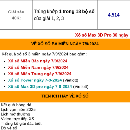
Trùng khớp
1 trong 18 bộ số
Giải sáu
4,514
40K:
của giải 1, 2, 3
Xổ số Max 3D Pro 30 ngày
VỀ
XỔ SỐ BA MIỀN
NGÀY 7/9/2024
Kết quả xổ số 3 miền ngày 7/9/2024 bao gồm:
Xổ số Miền Bắc ngày 7/9/2024
Xổ số Miền Nam ngày 7/9/2024
Xổ số Miền Trung ngày 7/9/2024
Xổ số Power ngày 7-9-2024
(Vietlott)
Xổ số Max 3D pro ngày 7-9-2024
(Vietlott)
TIỆN ÍCH HAY VỀ XỔ SỐ
Kết quả bóng đá
Lịch vạn niên 2025
Lịch mở thưởng
Video trực tiếp XS
Thống kê giải đặc biệt
Dò vé số