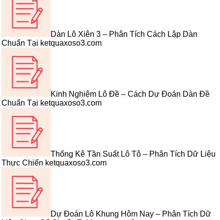
Dàn Lô Xiên 3 – Phân Tích Cách Lập Dàn
Chuẩn Tại ketquaxoso3.com
Kinh Nghiệm Lô Đề – Cách Dự Đoán Dàn Đề
Chuẩn Tại ketquaxoso3.com
Thống Kê Tần Suất Lô Tô – Phân Tích Dữ Liệu
Thực Chiến ketquaxoso3.com
Dự Đoán Lô Khung Hôm Nay – Phân Tích Dữ