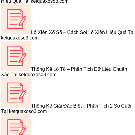
Hiệu Quả Tại ketquaxoso3.com
Lô Xiên Xổ Số – Cách Soi Lô Xiên Hiệu Quả Tại
ketquaxoso3.com
Thống Kê Lô Tô – Phân Tích Dữ Liệu Chuẩn
Xác Tại ketquaxoso3.com
Thống Kê Giải Đặc Biệt – Phân Tích 2 Số Cuối
Tại ketquaxoso3.com