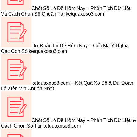
Chốt Số Lô Đề Hôm Nay – Phân Tích Dữ Liệu
Và Cách Chọn Số Chuẩn Tại ketquaxoso3.com
Dự Đoán Lô Đề Hôm Nay – Giải Mã Ý Nghĩa
Các Con Số ketquaxoso3.com
ketquaxoso3.com – Kết Quả Xổ Số & Dự Đoán
Lô Xiên Vip Chuẩn Nhất
Chốt Số Lô Đề Hôm Nay – Phân Tích Dữ Liệu &
Cách Chọn Số Tại ketquaxoso3.com