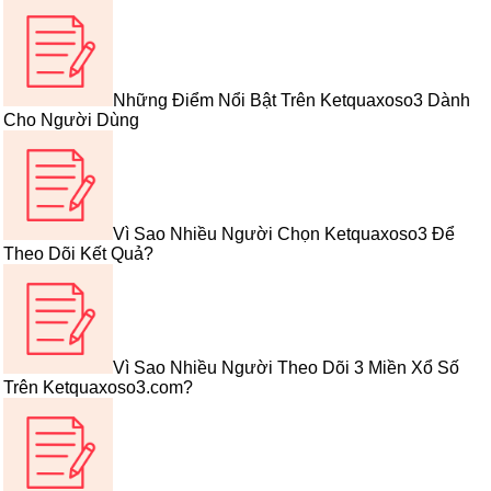
Những Điểm Nổi Bật Trên Ketquaxoso3 Dành
Cho Người Dùng
Vì Sao Nhiều Người Chọn Ketquaxoso3 Để
Theo Dõi Kết Quả?
Vì Sao Nhiều Người Theo Dõi 3 Miền Xổ Số
Trên Ketquaxoso3.com?