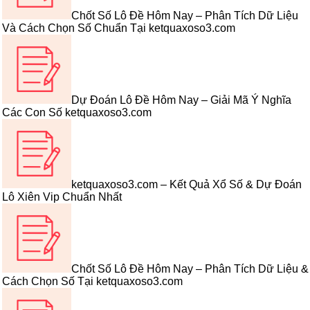
Chốt Số Lô Đề Hôm Nay – Phân Tích Dữ Liệu
Và Cách Chọn Số Chuẩn Tại ketquaxoso3.com
Dự Đoán Lô Đề Hôm Nay – Giải Mã Ý Nghĩa
Các Con Số ketquaxoso3.com
ketquaxoso3.com – Kết Quả Xổ Số & Dự Đoán
Lô Xiên Vip Chuẩn Nhất
Chốt Số Lô Đề Hôm Nay – Phân Tích Dữ Liệu &
Cách Chọn Số Tại ketquaxoso3.com