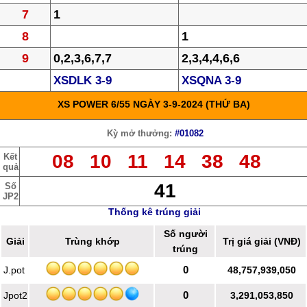
7
1
8
1
9
0,2,3,6,7,7
2,3,4,4,6,6
XSDLK 3-9
XSQNA 3-9
XS POWER 6/55
NGÀY 3-9-2024
(
THỨ BA
)
Kỳ mở thưởng:
#01082
08 10 11 14 38 48
Kết
quả
41
Số
JP2
Thống kê trúng giải
Số người
Giải
Trùng khớp
Trị giá giải (VNĐ)
trúng
0
J.pot
48,757,939,050
0
Jpot2
3,291,053,850