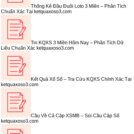
Thống Kê Đầu Đuôi Loto 3 Miền – Phân Tích
Chuẩn Xác Tại ketquaxoso3.com
Tin KQXS 3 Miền Hôm Nay – Phân Tích Dữ
Liệu Chuẩn Xác ketquaxoso3.com
Kết Quả Xổ Số – Tra Cứu KQXS Chính Xác Tại
ketquaxoso3.com
Cầu Về Cả Cặp XSMB – Soi Cầu Cặp Số
ketquaxoso3.com