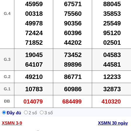
45959
67571
88045
00318
75560
35853
G.4
49978
90356
25549
72424
60396
95120
71852
44202
02501
19045
73452
04583
G.3
64107
89896
44581
49210
86771
12233
G.2
10783
60986
32873
G.1
014079
684499
410320
ĐB
Đầy đủ
2 số
3 số
XSMN 3-9
XSMN 30 ngày