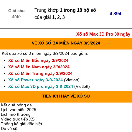
Trùng khớp
1 trong 18 bộ số
Giải sáu
4,894
40K:
của giải 1, 2, 3
Xổ số Max 3D Pro 30 ngày
VỀ
XỔ SỐ BA MIỀN
NGÀY 3/9/2024
Kết quả xổ số 3 miền ngày 3/9/2024 bao gồm:
Xổ số Miền Bắc ngày 3/9/2024
Xổ số Miền Nam ngày 3/9/2024
Xổ số Miền Trung ngày 3/9/2024
Xổ số Power ngày 3-9-2024
(Vietlott)
Xổ số Max 3D pro ngày 3-9-2024
(Vietlott)
TIỆN ÍCH HAY VỀ XỔ SỐ
Kết quả bóng đá
Lịch vạn niên 2025
Lịch mở thưởng
Video trực tiếp XS
Thống kê giải đặc biệt
Dò vé số