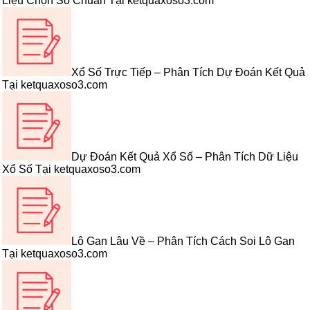
Liệu Chọn Số Chuẩn Tại ketquaxoso3.com
Xổ Số Trực Tiếp – Phân Tích Dự Đoán Kết Quả
Tại ketquaxoso3.com
Dự Đoán Kết Quả Xổ Số – Phân Tích Dữ Liệu
Xổ Số Tại ketquaxoso3.com
Lô Gan Lâu Về – Phân Tích Cách Soi Lô Gan
Tại ketquaxoso3.com