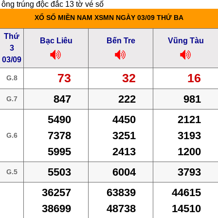
ông trúng độc đắc 13 tờ vé số
XỔ SỐ MIỀN NAM
XSMN NGÀY 03/09
THỨ BA
Thứ
Bạc Liêu
Bến Tre
Vũng Tàu
3
03/09
73
32
16
G.8
847
222
981
G.7
5490
4450
2121
7378
3251
3193
G.6
5995
2413
1200
5503
6004
3793
G.5
36257
63839
44615
38699
48738
14510