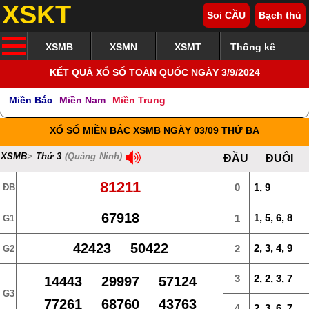
XSKT
Soi CẦU
Bạch thủ
XSMB
XSMN
XSMT
Thống kê
KẾT QUẢ XỔ SỐ TOÀN QUỐC NGÀY 3/9/2024
Miền Bắc
Miền Nam
Miền Trung
XỔ SỐ MIỀN BẮC
XSMB NGÀY 03/09
THỨ BA
XSMB
>
Thứ 3
(Quảng Ninh)
ĐẦU
ĐUÔI
81211
0
1, 9
ĐB
67918
1, 5, 6, 8
1
G1
42423 50422
2, 3, 4, 9
2
G2
3
2, 2, 3, 7
14443 29997 57124
G3
77261 68760 43763
4
2, 3, 6, 7