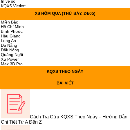
In vé số
KQXS Vietlott
XS HÔM QUA
(THỨ BẢY, 24/05)
Miền Bắc
Hồ Chí Minh
Bình Phước
Hậu Giang
Long An
Đà Nẵng
Đắk Nông
Quảng Ngãi
XS Power
Max 3D Pro
KQXS THEO NGÀY
BÀI VIẾT
Cách Tra Cứu KQXS Theo Ngày – Hướng Dẫn
Chi Tiết Từ A Đến Z