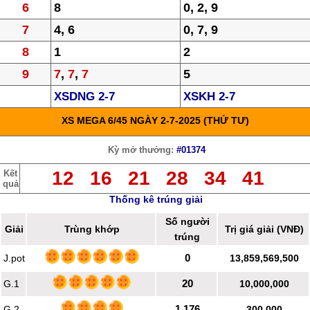
6
8
0, 2, 9
7
4, 6
0, 7, 9
8
1
2
9
7
,
7
,
7
5
XSDNG 2-7
XSKH 2-7
XS MEGA 6/45
NGÀY 2-7-2025
(
THỨ TƯ
)
Kỳ mở thưởng:
#01374
12 16 21 28 34 41
Kết
quả
Thống kê trúng giải
Số người
Giải
Trùng khớp
Trị giá giải (VNĐ)
trúng
0
J.pot
13,859,569,500
20
G.1
10,000,000
1,176
G.2
300,000