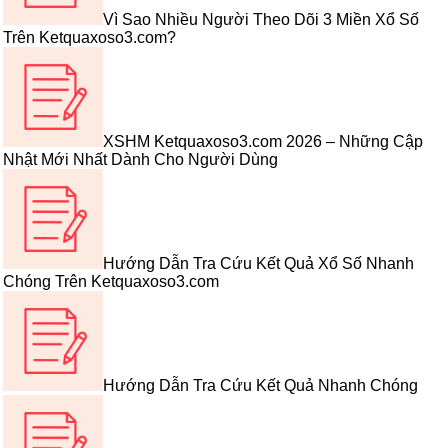
Vì Sao Nhiều Người Theo Dõi 3 Miền Xổ Số
Trên Ketquaxoso3.com?
XSHM Ketquaxoso3.com 2026 – Những Cập
Nhật Mới Nhất Dành Cho Người Dùng
Hướng Dẫn Tra Cứu Kết Quả Xổ Số Nhanh
Chóng Trên Ketquaxoso3.com
Hướng Dẫn Tra Cứu Kết Quả Nhanh Chóng