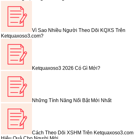
Vì Sao Nhiều Người Theo Dõi KQXS Trên
Ketquaxoso3.com?
Ketquaxoso3 2026 Có Gì Mới?
Những Tính Năng Nổi Bật Mới Nhất
Cách Theo Dõi XSHM Trên Ketquaxoso3.com
Hiệu Quả Cho Người Mới