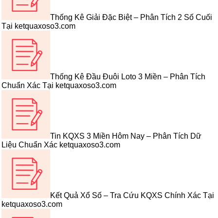
Thống Kê Giải Đặc Biệt – Phân Tích 2 Số Cuối
Tại ketquaxoso3.com
Thống Kê Đầu Đuôi Loto 3 Miền – Phân Tích
Chuẩn Xác Tại ketquaxoso3.com
Tin KQXS 3 Miền Hôm Nay – Phân Tích Dữ
Liệu Chuẩn Xác ketquaxoso3.com
Kết Quả Xổ Số – Tra Cứu KQXS Chính Xác Tại
ketquaxoso3.com