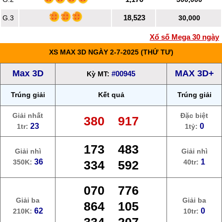
18,523
G.3
30,000
Xổ số Mega 30 ngày
XS MAX 3D
NGÀY 2-7-2025
(
THỨ TƯ
)
Max 3D
MAX 3D+
#00945
Kỳ MT:
Trúng giải
Kết quả
Trúng giải
Giải nhất
Đặc biệt
380 917
23
0
1tr:
1tỷ:
173 483
Giải nhì
Giải nhì
36
1
350K:
334 592
40tr:
070 776
Giải ba
Giải ba
864 105
62
0
210K:
10tr: