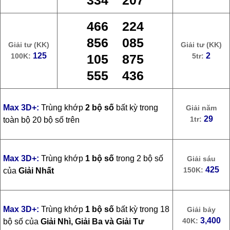
334 207
466 224
856 085
Giải tư (KK)
Giải tư (KK)
125
2
100K:
105 875
5tr:
555 436
Max 3D+:
Trùng khớp
2 bộ số
bất kỳ trong
Giải năm
29
1tr:
toàn bộ 20 bộ số trên
Max 3D+:
Trùng khớp
1 bộ số
trong 2 bộ số
Giải sáu
425
150K:
của
Giải Nhất
Max 3D+:
Trùng khớp
1 bộ số
bất kỳ trong 18
Giải bảy
3,400
40K:
bộ số của
Giải Nhì, Giải Ba và Giải Tư