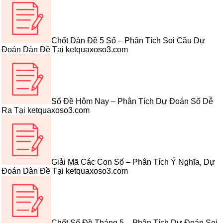
Chốt Dàn Đề 5 Số – Phân Tích Soi Cầu Dự
Đoán Dàn Đề Tại ketquaxoso3.com
Số Đề Hôm Nay – Phân Tích Dự Đoán Số Dễ
Ra Tại ketquaxoso3.com
Giải Mã Các Con Số – Phân Tích Ý Nghĩa, Dự
Đoán Dàn Đề Tại ketquaxoso3.com
Chốt Số Đề Tháng 5 – Phân Tích Dự Đoán Soi