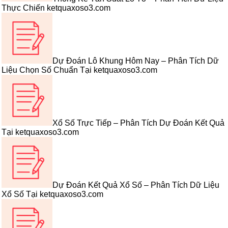
Thực Chiến ketquaxoso3.com
Dự Đoán Lô Khung Hôm Nay – Phân Tích Dữ
Liệu Chọn Số Chuẩn Tại ketquaxoso3.com
Xổ Số Trực Tiếp – Phân Tích Dự Đoán Kết Quả
Tại ketquaxoso3.com
Dự Đoán Kết Quả Xổ Số – Phân Tích Dữ Liệu
Xổ Số Tại ketquaxoso3.com