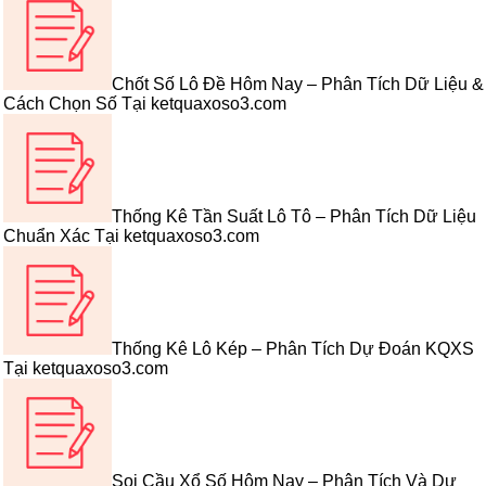
Chốt Số Lô Đề Hôm Nay – Phân Tích Dữ Liệu &
Cách Chọn Số Tại ketquaxoso3.com
Thống Kê Tần Suất Lô Tô – Phân Tích Dữ Liệu
Chuẩn Xác Tại ketquaxoso3.com
Thống Kê Lô Kép – Phân Tích Dự Đoán KQXS
Tại ketquaxoso3.com
Soi Cầu Xổ Số Hôm Nay – Phân Tích Và Dự