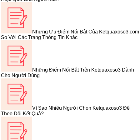
Những Ưu Điểm Nổi Bật Của Ketquaxoso3.com
So Với Các Trang Thông Tin Khác
Những Điểm Nổi Bật Trên Ketquaxoso3 Dành
Cho Người Dùng
Vì Sao Nhiều Người Chọn Ketquaxoso3 Để
Theo Dõi Kết Quả?