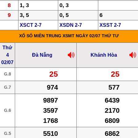
8
1, 3
0, 3
9
3, 5
0, 5
6
XSCT 2-7
XSDN 2-7
XSST 2-7
XỔ SỐ MIỀN TRUNG
XSMT NGÀY 02/07
THỨ TƯ
Thứ
4
Đà Nẵng
Khánh Hòa
02/07
25
25
G.8
974
577
G.7
9897
6439
3597
2170
G.6
1768
6809
5510
6862
G.5