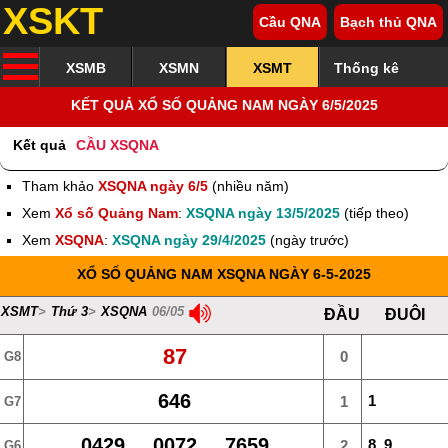
XSKT
Cầu QNA
Bạch thủ QNA
XSMB
XSMN
XSMT
Thống kê
KẾT QUẢ XỔ SỐ QUẢNG NAM NGÀY 6/5/2025
Kết quả
CẦU XSQNA
Tham khảo
XSQNA ngày 6/5
(nhiều năm)
Xem
Xổ số Quảng Nam
:
XSQNA ngày 13/5/2025
(tiếp theo)
Xem
XSQNA
:
XSQNA ngày 29/4/2025
(ngày trước)
XỔ SỐ QUẢNG NAM
XSQNA NGÀY 6-5-2025
XSMT
>
Thứ 3
>
XSQNA
06/05
ĐẦU
ĐUÔI
87
0
G8
646
1
1
G7
0429 0072 7659
8, 9
2
G6