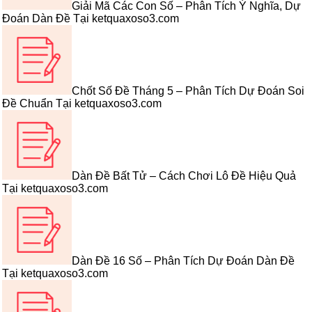
Giải Mã Các Con Số – Phân Tích Ý Nghĩa, Dự
Đoán Dàn Đề Tại ketquaxoso3.com
Chốt Số Đề Tháng 5 – Phân Tích Dự Đoán Soi
Đề Chuẩn Tại ketquaxoso3.com
Dàn Đề Bất Tử – Cách Chơi Lô Đề Hiệu Quả
Tại ketquaxoso3.com
Dàn Đề 16 Số – Phân Tích Dự Đoán Dàn Đề
Tại ketquaxoso3.com