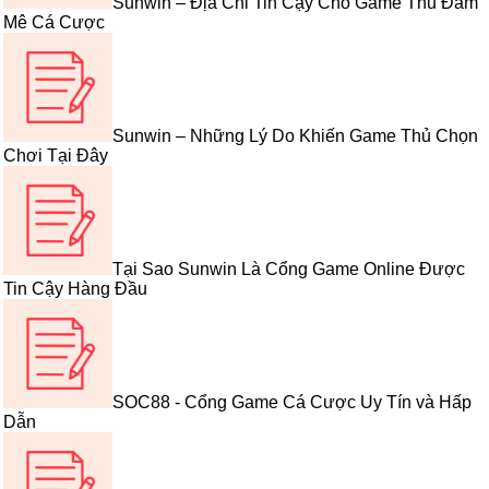
Sunwin – Địa Chỉ Tin Cậy Cho Game Thủ Đam
Mê Cá Cược
Sunwin – Những Lý Do Khiến Game Thủ Chọn
Chơi Tại Đây
Tại Sao Sunwin Là Cổng Game Online Được
Tin Cậy Hàng Đầu
SOC88 - Cổng Game Cá Cược Uy Tín và Hấp
Dẫn