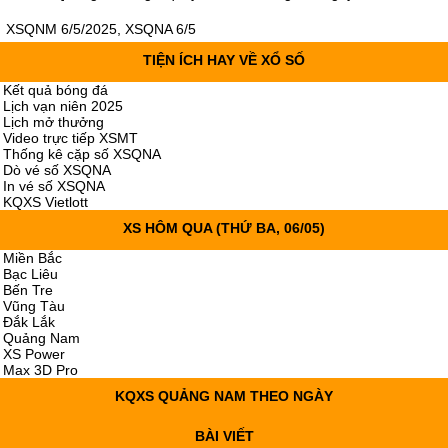
XSQNM 6/5/2025, XSQNA 6/5
TIỆN ÍCH HAY VỀ XỔ SỐ
Kết quả bóng đá
Lịch vạn niên 2025
Lịch mở thưởng
Video trực tiếp XSMT
Thống kê cặp số XSQNA
Dò vé số XSQNA
In vé số XSQNA
KQXS Vietlott
XS HÔM QUA
(THỨ BA, 06/05)
Miền Bắc
Bạc Liêu
Bến Tre
Vũng Tàu
Đắk Lắk
Quảng Nam
XS Power
Max 3D Pro
KQXS QUẢNG NAM THEO NGÀY
BÀI VIẾT