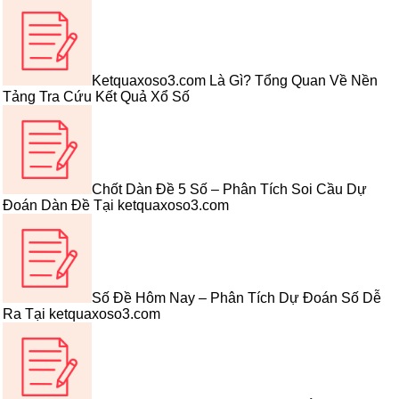
Ketquaxoso3.com Là Gì? Tổng Quan Về Nền
Tảng Tra Cứu Kết Quả Xổ Số
Chốt Dàn Đề 5 Số – Phân Tích Soi Cầu Dự
Đoán Dàn Đề Tại ketquaxoso3.com
Số Đề Hôm Nay – Phân Tích Dự Đoán Số Dễ
Ra Tại ketquaxoso3.com