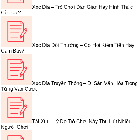
Xóc Đĩa – Trò Chơi Dân Gian Hay Hình Thức
Cờ Bạc?
Xóc Đĩa Đổi Thưởng – Cơ Hội Kiếm Tiền Hay
Cạm Bẫy?
Xóc Đĩa Truyền Thống – Di Sản Văn Hóa Trong
Từng Ván Cược
Tài Xỉu – Lý Do Trò Chơi Này Thu Hút Nhiều
Người Chơi