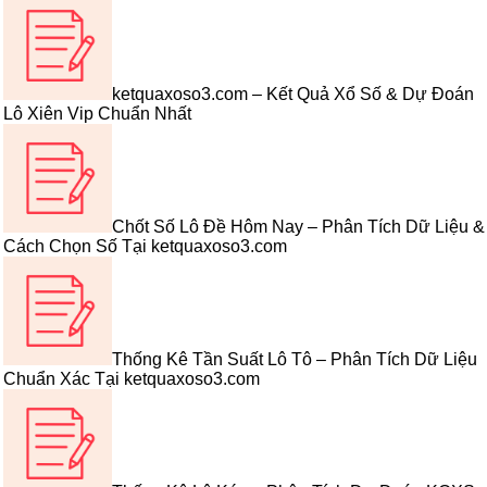
ketquaxoso3.com – Kết Quả Xổ Số & Dự Đoán
Lô Xiên Vip Chuẩn Nhất
Chốt Số Lô Đề Hôm Nay – Phân Tích Dữ Liệu &
Cách Chọn Số Tại ketquaxoso3.com
Thống Kê Tần Suất Lô Tô – Phân Tích Dữ Liệu
Chuẩn Xác Tại ketquaxoso3.com