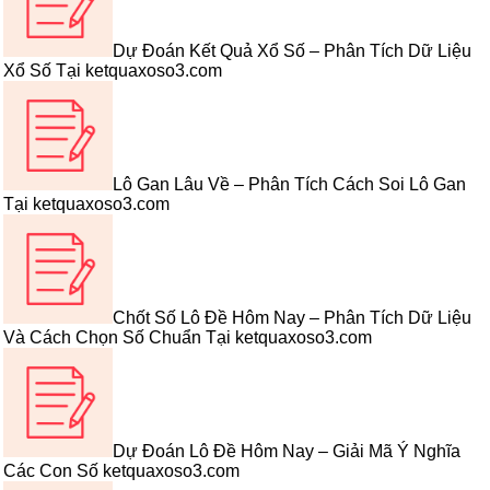
Dự Đoán Kết Quả Xổ Số – Phân Tích Dữ Liệu
Xổ Số Tại ketquaxoso3.com
Lô Gan Lâu Về – Phân Tích Cách Soi Lô Gan
Tại ketquaxoso3.com
Chốt Số Lô Đề Hôm Nay – Phân Tích Dữ Liệu
Và Cách Chọn Số Chuẩn Tại ketquaxoso3.com
Dự Đoán Lô Đề Hôm Nay – Giải Mã Ý Nghĩa
Các Con Số ketquaxoso3.com