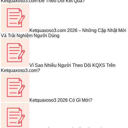
Ketquaxoso3.com Để Theo Dõi Kết Quả?
Ketquaxoso3.com 2026 – Những Cập Nhật Mới
Và Trải Nghiệm Người Dùng
Vì Sao Nhiều Người Theo Dõi KQXS Trên
Ketquaxoso3.com?
Ketquaxoso3 2026 Có Gì Mới?