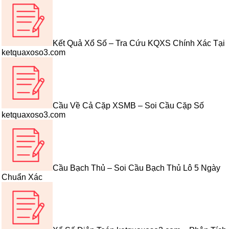
Kết Quả Xổ Số – Tra Cứu KQXS Chính Xác Tại
ketquaxoso3.com
Cầu Về Cả Cặp XSMB – Soi Cầu Cặp Số
ketquaxoso3.com
Cầu Bạch Thủ – Soi Cầu Bạch Thủ Lô 5 Ngày
Chuẩn Xác