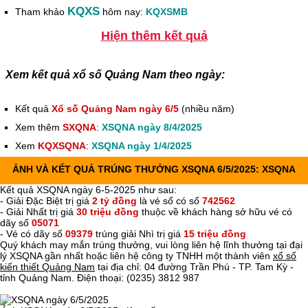
KQXS
Tham khảo
hôm nay:
KQXSMB
Hiện thêm kết quả
Xem kết quả xổ số Quảng Nam theo ngày:
Kết quả
Xổ số Quảng Nam ngày 6/5
(nhiều năm)
Xem thêm
SXQNA
:
XSQNA ngày 8/4/2025
Xem
KQXSQNA
:
XSQNA ngày 1/4/2025
ẢNH VÀ KẾT QUẢ TRÚNG THƯỞNG XSQNA 6/5/2025: XSQNA
Kết quả XSQNA ngày 6-5-2025 như sau:
- Giải Đặc Biệt trị giá
2 tỷ đồng
là vé số có số
742562
- Giải Nhất trị giá
30 triệu đồng
thuộc về khách hàng sở hữu vé có
dãy số
05071
- Vé có dãy số
09379
trúng giải Nhì trị giá
15 triệu đồng
Quý khách may mắn trúng thưởng, vui lòng liên hệ lĩnh thưởng tại đại
lý XSQNA gần nhất hoặc liên hệ công ty TNHH một thành viên
xổ số
kiến thiết Quảng Nam
tại địa chỉ: 04 đường Trần Phú - TP. Tam Kỳ -
tỉnh Quảng Nam. Điện thoại: (0235) 3812 987