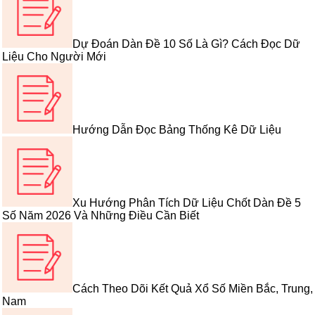
Dự Đoán Dàn Đề 10 Số Là Gì? Cách Đọc Dữ
Liệu Cho Người Mới
Hướng Dẫn Đọc Bảng Thống Kê Dữ Liệu
Xu Hướng Phân Tích Dữ Liệu Chốt Dàn Đề 5
Số Năm 2026 Và Những Điều Cần Biết
Cách Theo Dõi Kết Quả Xổ Số Miền Bắc, Trung,
Nam