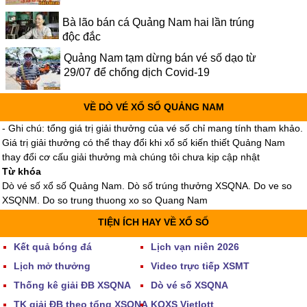
Bà lão bán cá Quảng Nam hai lần trúng
độc đắc
Quảng Nam tạm dừng bán vé số dạo từ
29/07 để chống dịch Covid-19
VỀ DÒ VÉ XỔ SỐ QUẢNG NAM
- Ghi chú: tổng giá trị giải thưởng của vé số chỉ mang tính tham khảo.
Giá trị giải thưởng có thể thay đổi khi xổ số kiến thiết Quảng Nam
thay đổi cơ cấu giải thưởng mà chúng tôi chưa kịp cập nhật
Từ khóa
Dò vé số xổ số Quảng Nam. Dò số trúng thưởng XSQNA. Do ve so
XSQNM. Do so trung thuong xo so Quang Nam
TIỆN ÍCH HAY VỀ XỔ SỐ
Kết quả bóng đá
Lịch vạn niên 2026
Lịch mở thưởng
Video trực tiếp XSMT
Thống kê giải ĐB XSQNA
Dò vé số XSQNA
TK giải ĐB theo tổng XSQNA
KQXS Vietlott