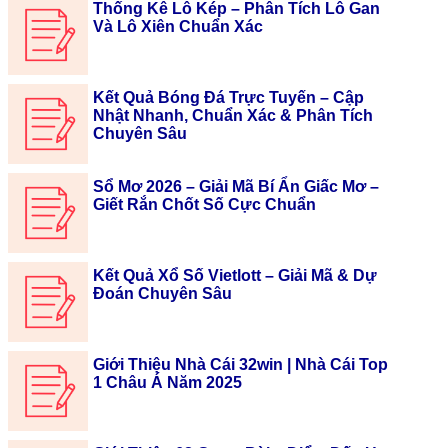
Thống Kê Lô Kép – Phân Tích Lô Gan
Và Lô Xiên Chuẩn Xác
Kết Quả Bóng Đá Trực Tuyến – Cập
Nhật Nhanh, Chuẩn Xác & Phân Tích
Chuyên Sâu
Sổ Mơ 2026 – Giải Mã Bí Ẩn Giấc Mơ –
Giết Rắn Chốt Số Cực Chuẩn
Kết Quả Xổ Số Vietlott – Giải Mã & Dự
Đoán Chuyên Sâu
Giới Thiệu Nhà Cái 32win | Nhà Cái Top
1 Châu Á Năm 2025