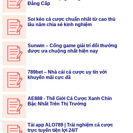
Đẳng Cấp
Soi kèo cá cược chuẩn nhất từ cao thủ
lâu năm chia sẻ kinh nghiệm
Sunwin – Cổng game giải trí đổi thưởng
được ưa chuộng nhất hiện nay
789bet – Nhà cái cá cược uy tín với
khuyến mãi cực đã
AE888 - Thế Giới Cá Cược Xanh Chín
Bậc Nhất Trên Thị Trường
Tải app ALO789 | Trải nghiệm cá cược
trực tuyến tiện lợi 24/7