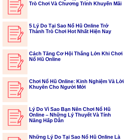
Trò Chơi Và Chương Trình Khuyến Mãi
5 Lý Do Tại Sao Nổ Hũ Online Trở
Thành Trò Chơi Hot Nhất Hiện Nay
Cách Tăng Cơ Hội Thắng Lớn Khi Chơi
Nổ Hũ Online
Chơi Nổ Hũ Online: Kinh Nghiệm Và Lời
Khuyên Cho Người Mới
Lý Do Vì Sao Bạn Nên Chơi Nổ Hũ
Online – Những Lý Thuyết Và Tính
Năng Hấp Dẫn
Những Lý Do Tại Sao Nổ Hũ Online Là