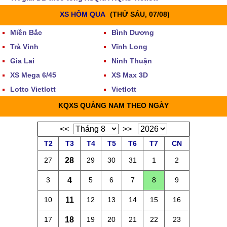
XS HÔM QUA
(THỨ SÁU, 07/08)
Miền Bắc
Bình Dương
Trà Vinh
Vĩnh Long
Gia Lai
Ninh Thuận
XS Mega 6/45
XS Max 3D
Lotto Vietlott
Vietlott
KQXS QUẢNG NAM THEO NGÀY
<<
>>
T2
T3
T4
T5
T6
T7
CN
27
28
29
30
31
1
2
3
4
5
6
7
8
9
10
11
12
13
14
15
16
17
18
19
20
21
22
23