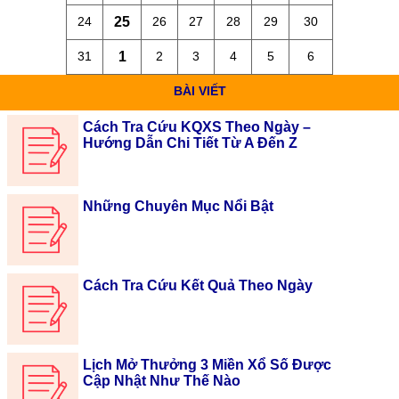
24
25
26
27
28
29
30
31
1
2
3
4
5
6
BÀI VIẾT
Cách Tra Cứu KQXS Theo Ngày –
Hướng Dẫn Chi Tiết Từ A Đến Z
Những Chuyên Mục Nổi Bật
Cách Tra Cứu Kết Quả Theo Ngày
Lịch Mở Thưởng 3 Miền Xổ Số Được
Cập Nhật Như Thế Nào