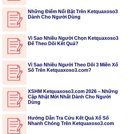
Những Điểm Nổi Bật Trên Ketquaxoso3
Dành Cho Người Dùng
Vì Sao Nhiều Người Chọn Ketquaxoso3
Để Theo Dõi Kết Quả?
Vì Sao Nhiều Người Theo Dõi 3 Miền Xổ
Số Trên Ketquaxoso3.com?
XSHM Ketquaxoso3.com 2026 – Những
Cập Nhật Mới Nhất Dành Cho Người
Dùng
Hướng Dẫn Tra Cứu Kết Quả Xổ Số
Nhanh Chóng Trên Ketquaxoso3.com