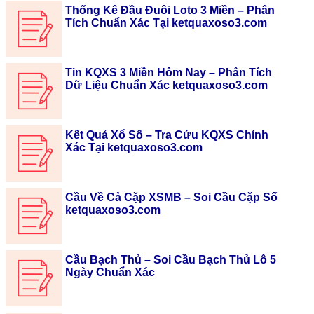
Thống Kê Đầu Đuôi Loto 3 Miền – Phân
Tích Chuẩn Xác Tại ketquaxoso3.com
Tin KQXS 3 Miền Hôm Nay – Phân Tích
Dữ Liệu Chuẩn Xác ketquaxoso3.com
Kết Quả Xổ Số – Tra Cứu KQXS Chính
Xác Tại ketquaxoso3.com
Cầu Về Cả Cặp XSMB – Soi Cầu Cặp Số
ketquaxoso3.com
Cầu Bạch Thủ – Soi Cầu Bạch Thủ Lô 5
Ngày Chuẩn Xác