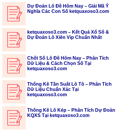
Dự Đoán Lô Đề Hôm Nay – Giải Mã Ý
Nghĩa Các Con Số ketquaxoso3.com
ketquaxoso3.com – Kết Quả Xổ Số &
Dự Đoán Lô Xiên Vip Chuẩn Nhất
Chốt Số Lô Đề Hôm Nay – Phân Tích
Dữ Liệu & Cách Chọn Số Tại
ketquaxoso3.com
Thống Kê Tần Suất Lô Tô – Phân Tích
Dữ Liệu Chuẩn Xác Tại
ketquaxoso3.com
Thống Kê Lô Kép – Phân Tích Dự Đoán
KQXS Tại ketquaxoso3.com