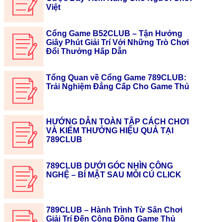
Việt
Cổng Game B52CLUB – Tận Hưởng
Giây Phút Giải Trí Với Những Trò Chơi
Đổi Thưởng Hấp Dẫn
Tổng Quan về Cổng Game 789CLUB:
Trải Nghiệm Đẳng Cấp Cho Game Thủ
HƯỚNG DẪN TOÀN TẬP CÁCH CHƠI
VÀ KIẾM THƯỞNG HIỆU QUẢ TẠI
789CLUB
789CLUB DƯỚI GÓC NHÌN CÔNG
NGHỆ – BÍ MẬT SAU MỖI CÚ CLICK
789CLUB – Hành Trình Từ Sân Chơi
Giải Trí Đến Cộng Đồng Game Thủ