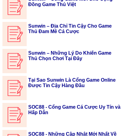
Đồng Game Thủ Việt
Sunwin – Địa Chỉ Tin Cậy Cho Game
Thủ Đam Mê Cá Cược
Sunwin – Những Lý Do Khiến Game
Thủ Chọn Chơi Tại Đây
Tại Sao Sunwin Là Cổng Game Online
Được Tin Cậy Hàng Đầu
SOC88 - Cổng Game Cá Cược Uy Tín và
Hấp Dẫn
SOC88 - Những Cập Nhật Mới Nhất Về