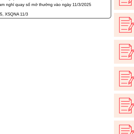
am nghỉ quay số mở thưởng vào ngày 11/3/2025
5, XSQNA 11/3