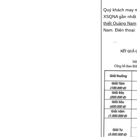
Quý khách may mắn
XSQNA gần nhất 
thiết Quảng Nam
Nam. Điện thoại: