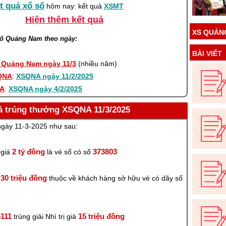
t quả xổ số
hôm nay: kết quả
XSMT
Hiện thêm kết quả
XS QUẢN
số Quảng Nam theo ngày:
BÀI VIẾT
 Quảng Nam ngày 11/3
(nhiều năm)
QNA
:
XSQNA ngày 11/2/2025
A
:
XSQNA ngày 4/2/2025
ả trúng thưởng XSQNA 11/3/2025
gày 11-3-2025 như sau:
2 tỷ đồng
373803
ị giá
là vé số có số
30 triệu đồng
á
thuộc về khách hàng sở hữu vé có dãy số
5111
15 triệu đồng
trúng giải Nhì trị giá