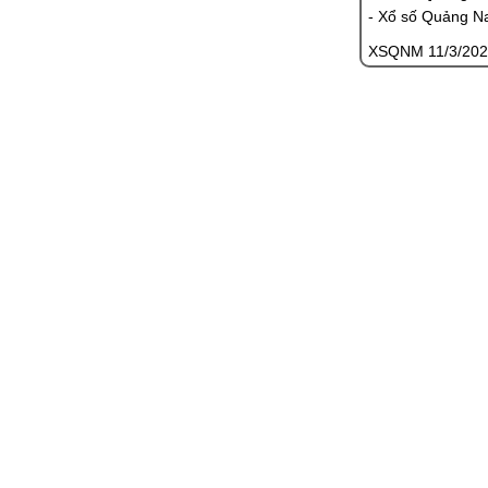
- Xổ số Quảng N
XSQNM 11/3/202