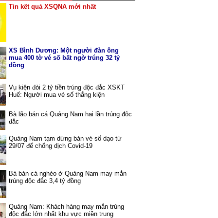
Tin kết quả XSQNA mới nhất
XS Bình Dương: Một người đàn ông
mua 400 tờ vé số bất ngờ trúng 32 tỷ
đồng
Vụ kiện đòi 2 tỷ tiền trúng độc đắc XSKT
Huế: Người mua vé số thắng kiện
Bà lão bán cá Quảng Nam hai lần trúng độc
đắc
Quảng Nam tạm dừng bán vé số dạo từ
29/07 để chống dịch Covid-19
Bà bán cá nghèo ở Quảng Nam may mắn
trúng độc đắc 3,4 tỷ đồng
Quảng Nam: Khách hàng may mắn trúng
độc đắc lớn nhất khu vực miền trung