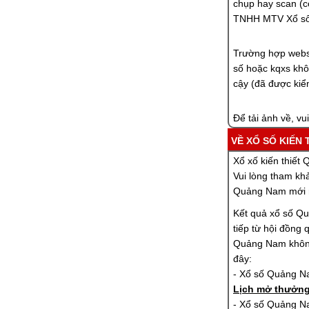
chụp hay scan (c
TNHH MTV Xổ số 
Trường hợp webs
số hoặc kqxs khô
cậy (đã được kiểm
Để tải ảnh về, vu
VỀ
XỔ SỐ KIẾN
Xổ xố kiến thiế
Vui lòng tham k
Quảng Nam mới 
Kết quả xổ số Q
tiếp từ hội đồng
Quảng Nam không 
đây:
- Xổ số Quảng N
Lịch mở thưởn
- Xổ số Quảng N