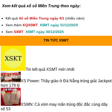
Xem kết quả xổ số Miền Trung theo ngày:
Kết quả
Xổ số Miền Trung ngày 4/1
(nhiều năm)
Xem thêm
KQXSMT
:
XSMT ngày 31/12/2025
Xem
SXMT
:
XSMT ngày 30/12/2025
TIN TỨC XSMT
Tin kết quả XSMT mới nhất
XS Power: Thầy giáo ở Đà Nẵng trúng giải Jackpot
hơn 179 tỷ
XSMN: Cả xóm may mắn trúng độc đắc cùng dãy
số 53