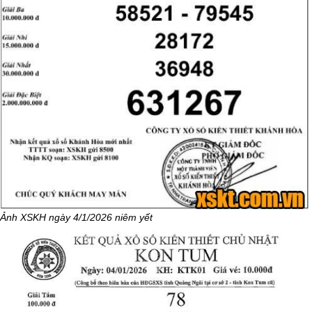
Ảnh XSKH ngày 4/1/2026 niêm yết