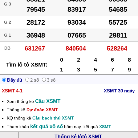
G.3
79545
83917
54685
28172
93034
55725
G.2
36948
07665
29811
G.1
631267
840504
528264
ĐB
0
2
4
6
8
Tìm lô tô XSMT:
1
3
5
7
9
Đầy đủ
2 số
3 số
XSMT 4-1
XSMT 30 ngày
Cầu XSMT
Xem thống kê
Thống kê
Dự đoán XSMT
KQ thống kê
Cầu bạch thủ XSMT
kết quả xổ số
Tham khảo
hôm nay: kết quả
XSMT
Thống kê lôtô XSMT