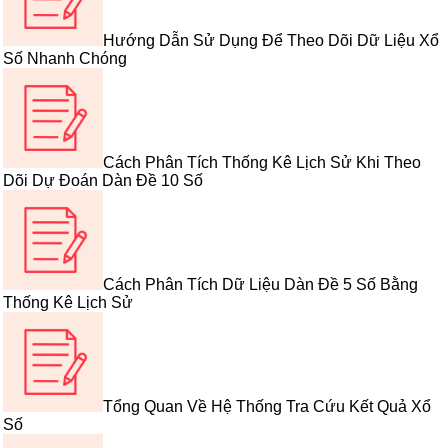
Hướng Dẫn Sử Dụng Để Theo Dõi Dữ Liệu Xổ
Số Nhanh Chóng
Cách Phân Tích Thống Kê Lịch Sử Khi Theo
Dõi Dự Đoán Dàn Đề 10 Số
Cách Phân Tích Dữ Liệu Dàn Đề 5 Số Bằng
Thống Kê Lịch Sử
Tổng Quan Về Hệ Thống Tra Cứu Kết Quả Xổ
Số