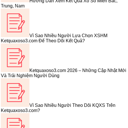
Hướng Dẫn Xem Kết Quả Xổ Số Miền Bắc,
Trung, Nam
Vì Sao Nhiều Người Lựa Chọn XSHM
Ketquaxoso3.com Để Theo Dõi Kết Quả?
Ketquaxoso3.com 2026 – Những Cập Nhật Mới
Và Trải Nghiệm Người Dùng
Vì Sao Nhiều Người Theo Dõi KQXS Trên
Ketquaxoso3.com?