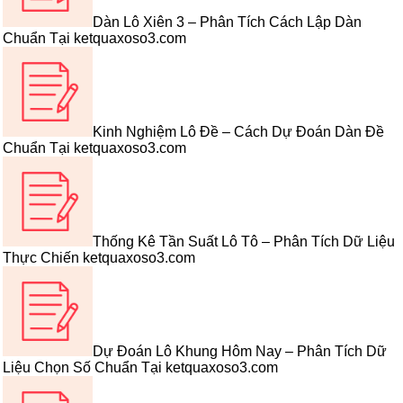
Dàn Lô Xiên 3 – Phân Tích Cách Lập Dàn
Chuẩn Tại ketquaxoso3.com
Kinh Nghiệm Lô Đề – Cách Dự Đoán Dàn Đề
Chuẩn Tại ketquaxoso3.com
Thống Kê Tần Suất Lô Tô – Phân Tích Dữ Liệu
Thực Chiến ketquaxoso3.com
Dự Đoán Lô Khung Hôm Nay – Phân Tích Dữ
Liệu Chọn Số Chuẩn Tại ketquaxoso3.com