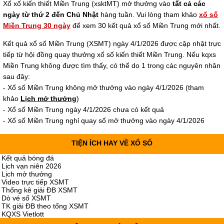
Xổ xố kiến thiết Miền Trung (xsktMT) mở thưởng vào
tất cả các
ngày từ thứ 2 đến Chủ Nhật
hàng tuần. Vui lòng tham khảo
xổ số
Miền Trung 30 ngày
để xem 30 kết quả xổ số Miền Trung mới nhất.
Kết quả xổ số Miền Trung (XSMT) ngày 4/1/2026 được cập nhật trực
tiếp từ hội đồng quay thưởng xổ số kiến thiết Miền Trung. Nếu kqxs
Miền Trung không được tìm thấy, có thể do 1 trong các nguyên nhân
sau đây:
- Xổ số Miền Trung không mở thưởng vào ngày 4/1/2026 (tham
khảo
Lịch mở thưởng
)
- Xổ số Miền Trung ngày 4/1/2026 chưa có kết quả
- Xổ số Miền Trung nghỉ quay số mở thưởng vào ngày 4/1/2026
TIỆN ÍCH HAY VỀ XỔ SỐ
Kết quả bóng đá
Lịch vạn niên 2026
Lịch mở thưởng
Video trực tiếp XSMT
Thống kê giải ĐB XSMT
Dò vé số XSMT
TK giải ĐB theo tổng XSMT
KQXS Vietlott