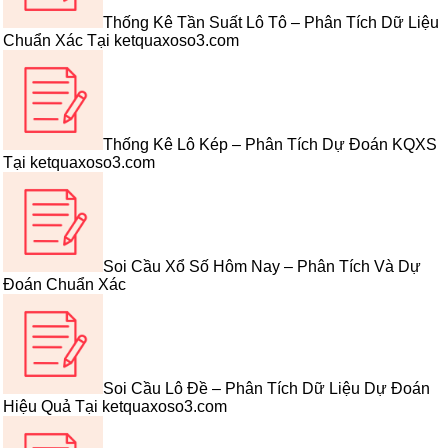
Thống Kê Tần Suất Lô Tô – Phân Tích Dữ Liệu
Chuẩn Xác Tại ketquaxoso3.com
Thống Kê Lô Kép – Phân Tích Dự Đoán KQXS
Tại ketquaxoso3.com
Soi Cầu Xổ Số Hôm Nay – Phân Tích Và Dự
Đoán Chuẩn Xác
Soi Cầu Lô Đề – Phân Tích Dữ Liệu Dự Đoán
Hiệu Quả Tại ketquaxoso3.com