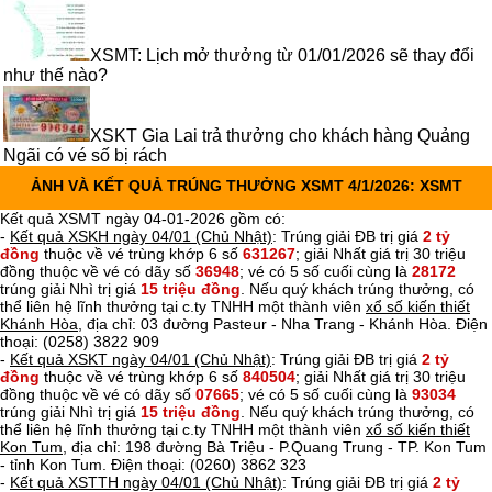
XSMT: Lịch mở thưởng từ 01/01/2026 sẽ thay đổi
như thế nào?
XSKT Gia Lai trả thưởng cho khách hàng Quảng
Ngãi có vé số bị rách
ẢNH VÀ KẾT QUẢ TRÚNG THƯỞNG XSMT 4/1/2026: XSMT
Kết quả XSMT ngày 04-01-2026 gồm có:
-
Kết quả XSKH ngày 04/01 (Chủ Nhật)
: Trúng giải ĐB trị giá
2 tỷ
đồng
thuộc về vé trùng khớp 6 số
631267
; giải Nhất giá trị 30 triệu
đồng thuộc về vé có dãy số
36948
; vé có 5 số cuối cùng là
28172
trúng giải Nhì trị giá
15 triệu đồng
. Nếu quý khách trúng thưởng, có
thể liên hệ lĩnh thưởng tại c.ty TNHH một thành viên
xổ số kiến thiết
Khánh Hòa
, địa chỉ: 03 đường Pasteur - Nha Trang - Khánh Hòa. Điện
thoại: (0258) 3822 909
-
Kết quả XSKT ngày 04/01 (Chủ Nhật)
: Trúng giải ĐB trị giá
2 tỷ
đồng
thuộc về vé trùng khớp 6 số
840504
; giải Nhất giá trị 30 triệu
đồng thuộc về vé có dãy số
07665
; vé có 5 số cuối cùng là
93034
trúng giải Nhì trị giá
15 triệu đồng
. Nếu quý khách trúng thưởng, có
thể liên hệ lĩnh thưởng tại c.ty TNHH một thành viên
xổ số kiến thiết
Kon Tum
, địa chỉ: 198 đường Bà Triệu - P.Quang Trung - TP. Kon Tum
- tỉnh Kon Tum. Điện thoại: (0260) 3862 323
-
Kết quả XSTTH ngày 04/01 (Chủ Nhật)
: Trúng giải ĐB trị giá
2 tỷ