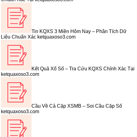
Tin KQXS 3 Miền Hôm Nay – Phân Tích Dữ
Liệu Chuẩn Xác ketquaxoso3.com
Kết Quả Xổ Số – Tra Cứu KQXS Chính Xác Tại
ketquaxoso3.com
Cầu Về Cả Cặp XSMB – Soi Cầu Cặp Số
ketquaxoso3.com