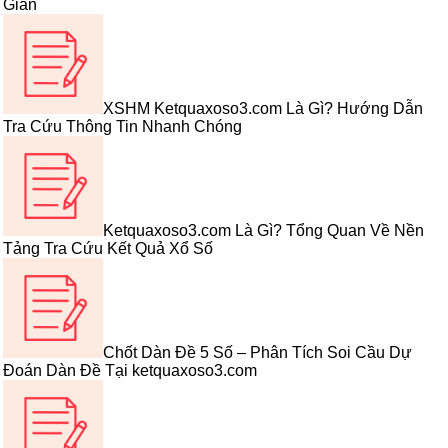
Giản
XSHM Ketquaxoso3.com Là Gì? Hướng Dẫn
Tra Cứu Thông Tin Nhanh Chóng
Ketquaxoso3.com Là Gì? Tổng Quan Về Nền
Tảng Tra Cứu Kết Quả Xổ Số
Chốt Dàn Đề 5 Số – Phân Tích Soi Cầu Dự
Đoán Dàn Đề Tại ketquaxoso3.com