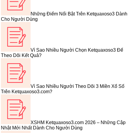
Những Điểm Nổi Bật Trên Ketquaxoso3 Dành
Cho Người Dùng
Vì Sao Nhiều Người Chọn Ketquaxoso3 Để
Theo Dõi Kết Quả?
Vì Sao Nhiều Người Theo Dõi 3 Miền Xổ Số
Trên Ketquaxoso3.com?
XSHM Ketquaxoso3.com 2026 – Những Cập
Nhật Mới Nhất Dành Cho Người Dùng