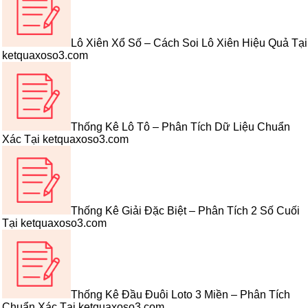
Lô Xiên Xổ Số – Cách Soi Lô Xiên Hiệu Quả Tại
ketquaxoso3.com
Thống Kê Lô Tô – Phân Tích Dữ Liệu Chuẩn
Xác Tại ketquaxoso3.com
Thống Kê Giải Đặc Biệt – Phân Tích 2 Số Cuối
Tại ketquaxoso3.com
Thống Kê Đầu Đuôi Loto 3 Miền – Phân Tích
Chuẩn Xác Tại ketquaxoso3.com