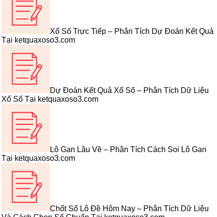
Xổ Số Trực Tiếp – Phân Tích Dự Đoán Kết Quả
Tại ketquaxoso3.com
Dự Đoán Kết Quả Xổ Số – Phân Tích Dữ Liệu
Xổ Số Tại ketquaxoso3.com
Lô Gan Lâu Về – Phân Tích Cách Soi Lô Gan
Tại ketquaxoso3.com
Chốt Số Lô Đề Hôm Nay – Phân Tích Dữ Liệu