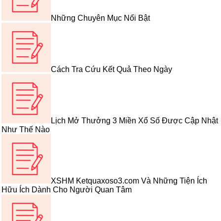
Những Chuyên Mục Nổi Bật
Cách Tra Cứu Kết Quả Theo Ngày
Lịch Mở Thưởng 3 Miền Xổ Số Được Cập Nhật
Như Thế Nào
XSHM Ketquaxoso3.com Và Những Tiện Ích
Hữu Ích Dành Cho Người Quan Tâm