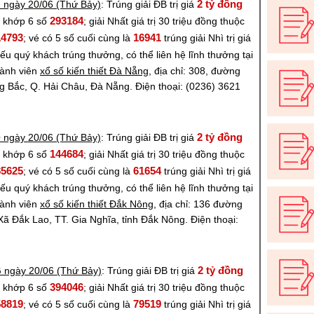
2 tỷ đồng
ngày 20/06 (Thứ Bảy)
: Trúng giải ĐB trị giá
293184
g khớp 6 số
; giải Nhất giá trị 30 triệu đồng thuộc
14793
16941
; vé có 5 số cuối cùng là
trúng giải Nhì trị giá
Nếu quý khách trúng thưởng, có thể liên hệ lĩnh thưởng tại
hành viên
xổ số kiến thiết Đà Nẵng
, địa chỉ: 308, đường
g Bắc, Q. Hải Châu, Đà Nẵng. Điện thoại: (0236) 3621
2 tỷ đồng
ngày 20/06 (Thứ Bảy)
: Trúng giải ĐB trị giá
144684
g khớp 6 số
; giải Nhất giá trị 30 triệu đồng thuộc
85625
61654
; vé có 5 số cuối cùng là
trúng giải Nhì trị giá
Nếu quý khách trúng thưởng, có thể liên hệ lĩnh thưởng tại
hành viên
xổ số kiến thiết Đắk Nông
, địa chỉ: 136 đường
Xã Đắk Lao, TT. Gia Nghĩa, tỉnh Đắk Nông. Điện thoại:
2 tỷ đồng
 ngày 20/06 (Thứ Bảy)
: Trúng giải ĐB trị giá
394046
g khớp 6 số
; giải Nhất giá trị 30 triệu đồng thuộc
58819
79519
; vé có 5 số cuối cùng là
trúng giải Nhì trị giá