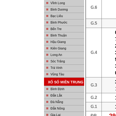
Vĩnh Long
G.6
Bình Dương
Bạc Liêu
Bình Phước
G.5
Bến Tre
Bình Thuận
Hậu Giang
Kiên Giang
G.4
Long An
Sóc Trăng
Trà Vinh
Vũng Tàu
XỔ SỐ MIỀN TRUNG
G.3
Bình Định
Đắk Lắk
G.2
Đà Nẵng
G.1
Đắk Nông
29
Gia Lai
ĐB