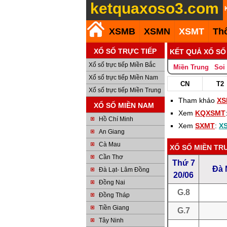
ketquaxoso3.com
XSMB
XSMN
XSMT
Th
XỔ SỐ TRỰC TIẾP
KẾT QUẢ XỔ SỐ
Xổ số trực tiếp Miền Bắc
Miền Trung
Soi
Xổ số trực tiếp Miền Nam
CN
T2
Xổ số trực tiếp Miền Trung
Tham khảo
XS
XỔ SỐ MIỀN NAM
Xem
KQXSMT
Hồ Chí Minh
Xem
SXMT
:
XS
An Giang
Cà Mau
XỔ SỐ MIỀN TR
Cần Thơ
Thứ 7
Đà 
Đà Lạt- Lâm Đồng
20/06
Đồng Nai
G.8
Đồng Tháp
Tiền Giang
G.7
Tây Ninh