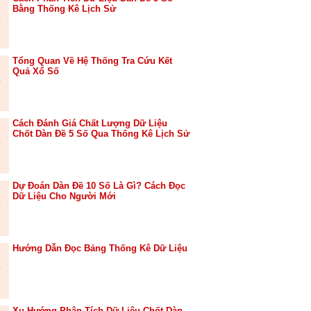
Bằng Thống Kê Lịch Sử
Tổng Quan Về Hệ Thống Tra Cứu Kết
Quả Xổ Số
Cách Đánh Giá Chất Lượng Dữ Liệu
Chốt Dàn Đề 5 Số Qua Thống Kê Lịch Sử
Dự Đoán Dàn Đề 10 Số Là Gì? Cách Đọc
Dữ Liệu Cho Người Mới
Hướng Dẫn Đọc Bảng Thống Kê Dữ Liệu
Xu Hướng Phân Tích Dữ Liệu Chốt Dàn