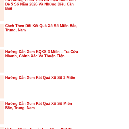
Đề 5 Số Năm 2026 Và Những Điều Cần
Biết
Cách Theo Dõi Kết Quả Xổ Số Miền Bắc,
Trung, Nam
Hướng Dẫn Xem KQXS 3 Miền – Tra Cứu
Nhanh, Chính Xác Và Thuận Tiện
Hướng Dẫn Xem Kết Quả Xổ Số 3 Miền
Hướng Dẫn Xem Kết Quả Xổ Số Miền
Bắc, Trung, Nam