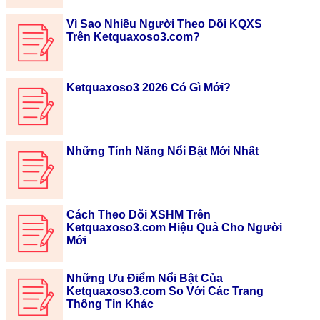
Vì Sao Nhiều Người Theo Dõi KQXS
Trên Ketquaxoso3.com?
Ketquaxoso3 2026 Có Gì Mới?
Những Tính Năng Nổi Bật Mới Nhất
Cách Theo Dõi XSHM Trên
Ketquaxoso3.com Hiệu Quả Cho Người
Mới
Những Ưu Điểm Nổi Bật Của
Ketquaxoso3.com So Với Các Trang
Thông Tin Khác