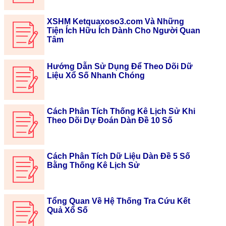
XSHM Ketquaxoso3.com Và Những
Tiện Ích Hữu Ích Dành Cho Người Quan
Tâm
Hướng Dẫn Sử Dụng Để Theo Dõi Dữ
Liệu Xổ Số Nhanh Chóng
Cách Phân Tích Thống Kê Lịch Sử Khi
Theo Dõi Dự Đoán Dàn Đề 10 Số
Cách Phân Tích Dữ Liệu Dàn Đề 5 Số
Bằng Thống Kê Lịch Sử
Tổng Quan Về Hệ Thống Tra Cứu Kết
Quả Xổ Số