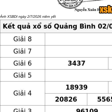
Ảnh XSBDI ngày 2/7/2026 niêm yết