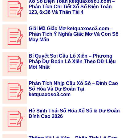
Xổ Số Điện Toán ketquaxoso3.com –
Phân Tích Chi Tiết Xổ Số Điện Toán
123, 6x36 Và Thần Tài 4
Giải Mã Giấc Mơ ketquaxoso3.com –
Phân Tích Ý Nghĩa Giấc Mơ Và Con Số
May Mắn
Bí Quyết Soi Cầu Lô Xiên – Phương
Pháp Dự Đoán Lô Xiên Theo Dữ Liệu
Mới Nhất
Phân Tích Nhịp Cầu Xổ Số – Đỉnh Cao
Số Hóa Và Dự Đoán Tại
ketquaxoso3.com
Hệ Sinh Thái Số Hóa Xổ Số & Dự Đoán
Đỉnh Cao 2026