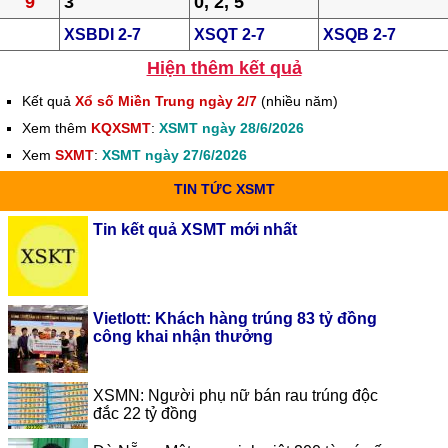
9
3
0, 2, 5
XSBDI 2-7
XSQT 2-7
XSQB 2-7
Hiện thêm kết quả
Kết quả
Xổ số Miền Trung ngày 2/7
(nhiều năm)
Xem thêm
KQXSMT
:
XSMT ngày 28/6/2026
Xem
SXMT
:
XSMT ngày 27/6/2026
TIN TỨC XSMT
Tin kết quả XSMT mới nhất
Vietlott: Khách hàng trúng 83 tỷ đồng
công khai nhận thưởng
XSMN: Người phụ nữ bán rau trúng độc
đắc 22 tỷ đồng