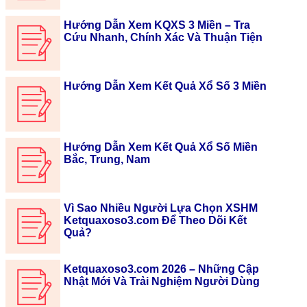
Hướng Dẫn Xem KQXS 3 Miền – Tra
Cứu Nhanh, Chính Xác Và Thuận Tiện
Hướng Dẫn Xem Kết Quả Xổ Số 3 Miền
Hướng Dẫn Xem Kết Quả Xổ Số Miền
Bắc, Trung, Nam
Vì Sao Nhiều Người Lựa Chọn XSHM
Ketquaxoso3.com Để Theo Dõi Kết
Quả?
Ketquaxoso3.com 2026 – Những Cập
Nhật Mới Và Trải Nghiệm Người Dùng