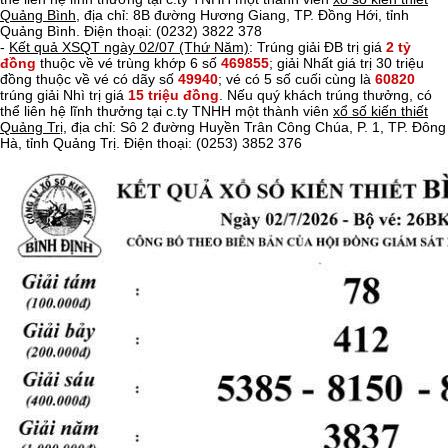
Quảng Bình
, địa chỉ: 8B đường Hương Giang, TP. Đồng Hới, tỉnh
Quảng Bình. Điện thoại: (0232) 3822 378
-
Kết quả XSQT ngày 02/07 (Thứ Năm)
: Trúng giải ĐB trị giá
2 tỷ
đồng
thuộc về vé trùng khớp 6 số
469855
; giải Nhất giá trị 30 triệu
đồng thuộc về vé có dãy số
49940
; vé có 5 số cuối cùng là
60820
trúng giải Nhì trị giá
15 triệu đồng
. Nếu quý khách trúng thưởng, có
thể liên hệ lĩnh thưởng tại c.ty TNHH một thành viên
xổ số kiến thiết
Quảng Trị
, địa chỉ: Sô 2 đường Huyền Trân Công Chúa, P. 1, TP. Đông
Hà, tỉnh Quảng Trị. Điện thoại: (0253) 3852 376