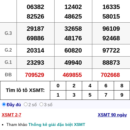
06382
12402
16335
82526
48625
58015
29187
32658
96109
G.3
69886
48176
92468
20314
60820
97722
G.2
23293
49940
88873
G.1
709529
469855
702668
ĐB
0
2
4
6
8
Tìm lô tô XSMT:
1
3
5
7
9
Đầy đủ
2 số
3 số
XSMT 2-7
XSMT 90 ngày
Tham khảo
Thống kê giải đặc biệt XSMT