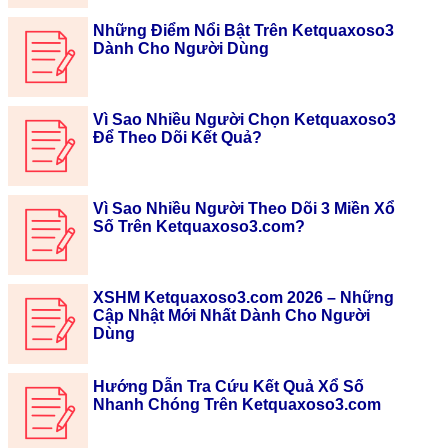
Những Điểm Nổi Bật Trên Ketquaxoso3
Dành Cho Người Dùng
Vì Sao Nhiều Người Chọn Ketquaxoso3
Để Theo Dõi Kết Quả?
Vì Sao Nhiều Người Theo Dõi 3 Miền Xổ
Số Trên Ketquaxoso3.com?
XSHM Ketquaxoso3.com 2026 – Những
Cập Nhật Mới Nhất Dành Cho Người
Dùng
Hướng Dẫn Tra Cứu Kết Quả Xổ Số
Nhanh Chóng Trên Ketquaxoso3.com