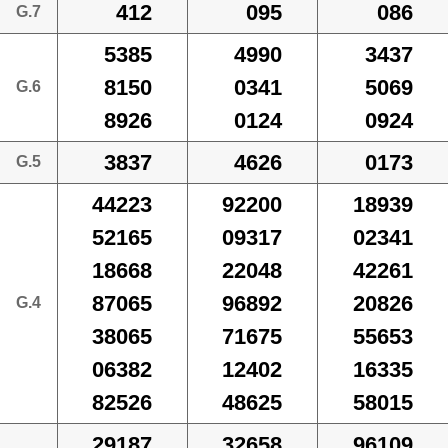
412
095
086
G.7
5385
4990
3437
8150
0341
5069
G.6
8926
0124
0924
3837
4626
0173
G.5
44223
92200
18939
52165
09317
02341
18668
22048
42261
87065
96892
20826
G.4
38065
71675
55653
06382
12402
16335
82526
48625
58015
29187
32658
96109