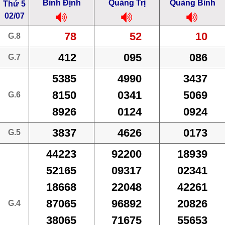
Bình Định
Quảng Trị
Quảng Bình
Thứ 5
02/07
78
52
10
G.8
412
095
086
G.7
5385
4990
3437
8150
0341
5069
G.6
8926
0124
0924
3837
4626
0173
G.5
44223
92200
18939
52165
09317
02341
18668
22048
42261
87065
96892
20826
G.4
38065
71675
55653