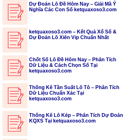
Dự Đoán Lô Đề Hôm Nay – Giải Mã Ý
Nghĩa Các Con Số ketquaxoso3.com
ketquaxoso3.com – Kết Quả Xổ Số &
Dự Đoán Lô Xiên Vip Chuẩn Nhất
Chốt Số Lô Đề Hôm Nay – Phân Tích
Dữ Liệu & Cách Chọn Số Tại
ketquaxoso3.com
Thống Kê Tần Suất Lô Tô – Phân Tích
Dữ Liệu Chuẩn Xác Tại
ketquaxoso3.com
Thống Kê Lô Kép – Phân Tích Dự Đoán
KQXS Tại ketquaxoso3.com