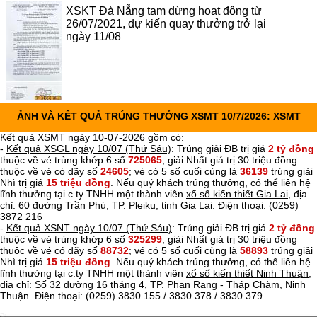
XSKT Đà Nẵng tạm dừng hoạt động từ
26/07/2021, dự kiến quay thưởng trở lại
ngày 11/08
ẢNH VÀ KẾT QUẢ TRÚNG THƯỞNG XSMT 10/7/2026: XSMT
Kết quả XSMT ngày 10-07-2026 gồm có:
-
Kết quả XSGL ngày 10/07 (Thứ Sáu)
: Trúng giải ĐB trị giá
2 tỷ đồng
thuộc về vé trùng khớp 6 số
725065
; giải Nhất giá trị 30 triệu đồng
thuộc về vé có dãy số
24605
; vé có 5 số cuối cùng là
36139
trúng giải
Nhì trị giá
15 triệu đồng
. Nếu quý khách trúng thưởng, có thể liên hệ
lĩnh thưởng tại c.ty TNHH một thành viên
xổ số kiến thiết Gia Lai
, địa
chỉ: 60 đường Trần Phú, TP. Pleiku, tỉnh Gia Lai. Điện thoại: (0259)
3872 216
-
Kết quả XSNT ngày 10/07 (Thứ Sáu)
: Trúng giải ĐB trị giá
2 tỷ đồng
thuộc về vé trùng khớp 6 số
325299
; giải Nhất giá trị 30 triệu đồng
thuộc về vé có dãy số
88732
; vé có 5 số cuối cùng là
58893
trúng giải
Nhì trị giá
15 triệu đồng
. Nếu quý khách trúng thưởng, có thể liên hệ
lĩnh thưởng tại c.ty TNHH một thành viên
xổ số kiến thiết Ninh Thuận
,
địa chỉ: Số 32 đường 16 tháng 4, TP. Phan Rang - Tháp Chàm, Ninh
Thuận. Điện thoại: (0259) 3830 155 / 3830 378 / 3830 379