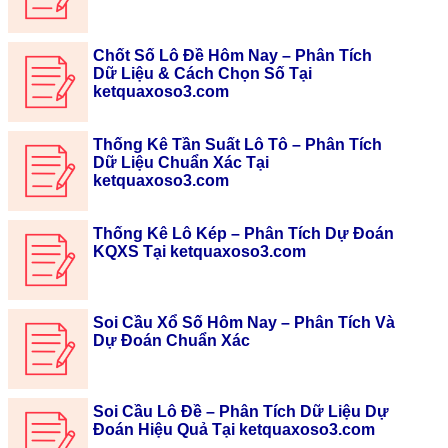
Chốt Số Lô Đề Hôm Nay – Phân Tích
Dữ Liệu & Cách Chọn Số Tại
ketquaxoso3.com
Thống Kê Tần Suất Lô Tô – Phân Tích
Dữ Liệu Chuẩn Xác Tại
ketquaxoso3.com
Thống Kê Lô Kép – Phân Tích Dự Đoán
KQXS Tại ketquaxoso3.com
Soi Cầu Xổ Số Hôm Nay – Phân Tích Và
Dự Đoán Chuẩn Xác
Soi Cầu Lô Đề – Phân Tích Dữ Liệu Dự
Đoán Hiệu Quả Tại ketquaxoso3.com