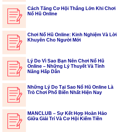
Cách Tăng Cơ Hội Thắng Lớn Khi Chơi
Nổ Hũ Online
Chơi Nổ Hũ Online: Kinh Nghiệm Và Lời
Khuyên Cho Người Mới
Lý Do Vì Sao Bạn Nên Chơi Nổ Hũ
Online – Những Lý Thuyết Và Tính
Năng Hấp Dẫn
Những Lý Do Tại Sao Nổ Hũ Online Là
Trò Chơi Phổ Biến Nhất Hiện Nay
MANCLUB – Sự Kết Hợp Hoàn Hảo
Giữa Giải Trí Và Cơ Hội Kiếm Tiền