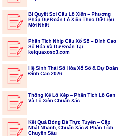
Bí Quyết Soi Cầu Lô Xiên – Phương
Pháp Dự Đoán Lô Xiên Theo Dữ Liệu
Mới Nhất
Phân Tích Nhịp Cầu Xổ Số – Đỉnh Cao
Số Hóa Và Dự Đoán Tại
ketquaxoso3.com
Hệ Sinh Thái Số Hóa Xổ Số & Dự Đoán
Đỉnh Cao 2026
Thống Kê Lô Kép – Phân Tích Lô Gan
Và Lô Xiên Chuẩn Xác
Kết Quả Bóng Đá Trực Tuyến – Cập
Nhật Nhanh, Chuẩn Xác & Phân Tích
Chuyên Sâu