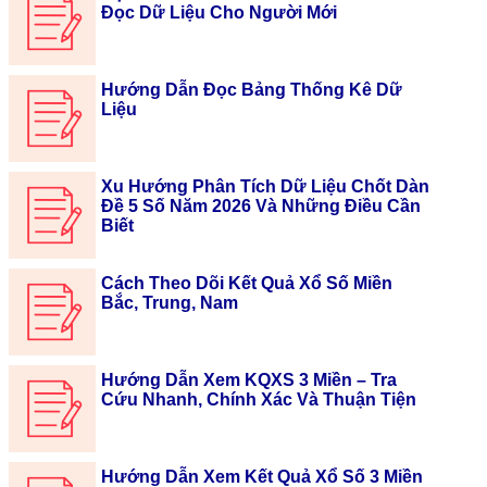
Đọc Dữ Liệu Cho Người Mới
Hướng Dẫn Đọc Bảng Thống Kê Dữ
Liệu
Xu Hướng Phân Tích Dữ Liệu Chốt Dàn
Đề 5 Số Năm 2026 Và Những Điều Cần
Biết
Cách Theo Dõi Kết Quả Xổ Số Miền
Bắc, Trung, Nam
Hướng Dẫn Xem KQXS 3 Miền – Tra
Cứu Nhanh, Chính Xác Và Thuận Tiện
Hướng Dẫn Xem Kết Quả Xổ Số 3 Miền