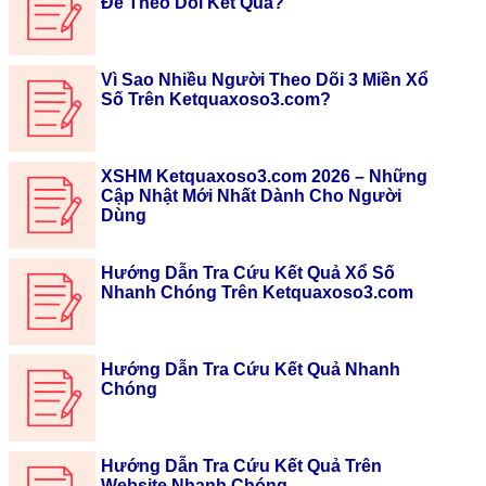
Để Theo Dõi Kết Quả?
Vì Sao Nhiều Người Theo Dõi 3 Miền Xổ
Số Trên Ketquaxoso3.com?
XSHM Ketquaxoso3.com 2026 – Những
Cập Nhật Mới Nhất Dành Cho Người
Dùng
Hướng Dẫn Tra Cứu Kết Quả Xổ Số
Nhanh Chóng Trên Ketquaxoso3.com
Hướng Dẫn Tra Cứu Kết Quả Nhanh
Chóng
Hướng Dẫn Tra Cứu Kết Quả Trên
Website Nhanh Chóng