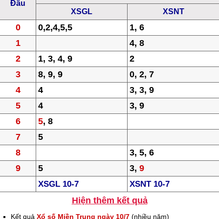
Đầu
XSGL
XSNT
0
0,2,4,5,5
1, 6
1
4, 8
2
1, 3, 4, 9
2
3
8, 9, 9
0, 2, 7
4
4
3, 3, 9
5
4
3, 9
6
5
, 8
7
5
8
3, 5, 6
9
5
3,
9
XSGL 10-7
XSNT 10-7
Hiện thêm kết quả
Kết quả
Xổ số Miền Trung ngày 10/7
(nhiều năm)