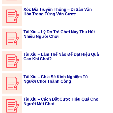
Xóc Đĩa Truyền Thống – Di Sản Văn
Hóa Trong Từng Ván Cược
Tài Xỉu – Lý Do Trò Chơi Này Thu Hút
Nhiều Người Chơi
Tài Xỉu – Làm Thế Nào Để Đạt Hiệu Quả
Cao Khi Chơi?
Tài Xỉu – Chia Sẻ Kinh Nghiệm Từ
Người Chơi Thành Công
Tài Xỉu – Cách Đặt Cược Hiệu Quả Cho
Người Mới Chơi