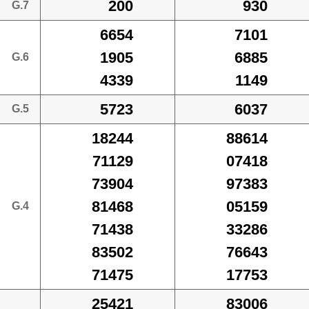
200
930
G.7
6654
7101
1905
6885
G.6
4339
1149
5723
6037
G.5
18244
88614
71129
07418
73904
97383
81468
05159
G.4
71438
33286
83502
76643
71475
17753
25421
83006