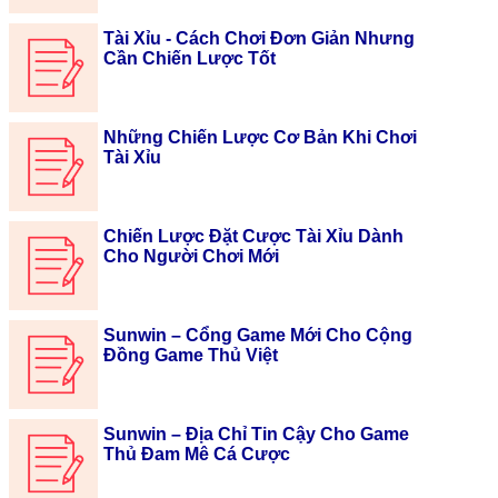
Tài Xỉu - Cách Chơi Đơn Giản Nhưng
Cần Chiến Lược Tốt
Những Chiến Lược Cơ Bản Khi Chơi
Tài Xỉu
Chiến Lược Đặt Cược Tài Xỉu Dành
Cho Người Chơi Mới
Sunwin – Cổng Game Mới Cho Cộng
Đồng Game Thủ Việt
Sunwin – Địa Chỉ Tin Cậy Cho Game
Thủ Đam Mê Cá Cược