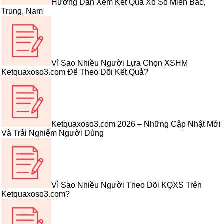
Hướng Dẫn Xem Kết Quả Xổ Số Miền Bắc,
Trung, Nam
Vì Sao Nhiều Người Lựa Chọn XSHM
Ketquaxoso3.com Để Theo Dõi Kết Quả?
Ketquaxoso3.com 2026 – Những Cập Nhật Mới
Và Trải Nghiệm Người Dùng
Vì Sao Nhiều Người Theo Dõi KQXS Trên
Ketquaxoso3.com?