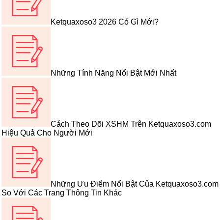
Ketquaxoso3 2026 Có Gì Mới?
Những Tính Năng Nổi Bật Mới Nhất
Cách Theo Dõi XSHM Trên Ketquaxoso3.com
Hiệu Quả Cho Người Mới
Những Ưu Điểm Nổi Bật Của Ketquaxoso3.com
So Với Các Trang Thông Tin Khác