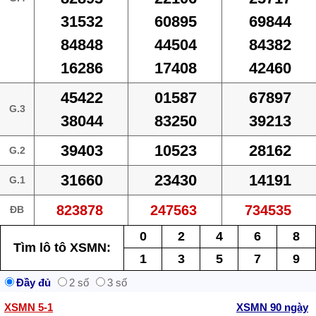
31532
60895
69844
84848
44504
84382
16286
17408
42460
45422
01587
67897
G.3
38044
83250
39213
39403
10523
28162
G.2
31660
23430
14191
G.1
823878
247563
734535
ĐB
0
2
4
6
8
Tìm lô tô XSMN:
1
3
5
7
9
Đầy đủ
2 số
3 số
XSMN 5-1
XSMN 90 ngày