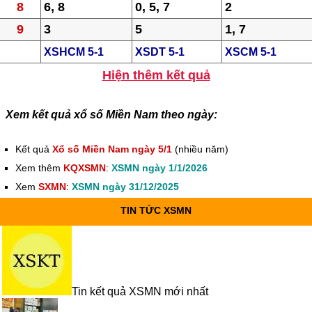
8
6, 8
0, 5, 7
2
9
3
5
1, 7
XSHCM 5-1
XSDT 5-1
XSCM 5-1
Hiện thêm kết quả
Xem kết quả xổ số Miền Nam theo ngày:
Kết quả
Xổ số Miền Nam ngày 5/1
(nhiều năm)
Xem thêm
KQXSMN
:
XSMN ngày 1/1/2026
Xem
SXMN
:
XSMN ngày 31/12/2025
TIN TỨC XSMN
Tin kết quả XSMN mới nhất