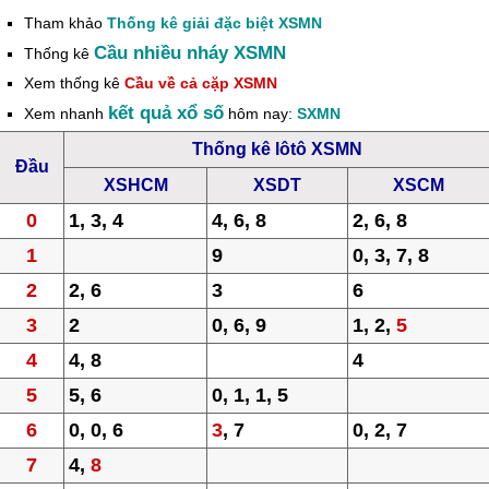
Tham khảo
Thống kê giải đặc biệt XSMN
Cầu nhiều nháy XSMN
Thống kê
Xem thống kê
Cầu về cả cặp XSMN
kết quả xổ số
Xem nhanh
hôm nay:
SXMN
Thống kê lôtô XSMN
Đầu
XSHCM
XSDT
XSCM
0
1, 3, 4
4, 6, 8
2, 6, 8
1
9
0, 3, 7, 8
2
2, 6
3
6
3
2
0, 6, 9
1, 2,
5
4
4, 8
4
5
5, 6
0, 1, 1, 5
6
0, 0, 6
3
, 7
0, 2, 7
7
4,
8