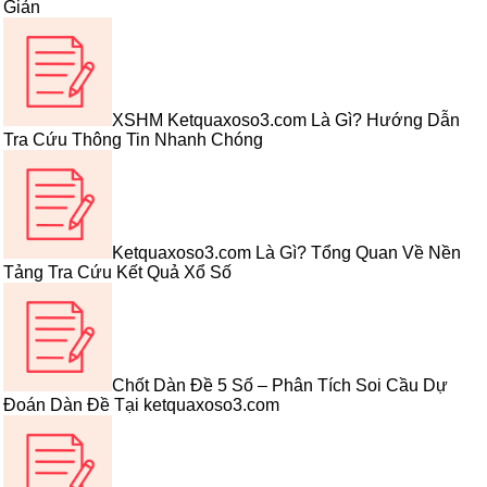
Giản
XSHM Ketquaxoso3.com Là Gì? Hướng Dẫn
Tra Cứu Thông Tin Nhanh Chóng
Ketquaxoso3.com Là Gì? Tổng Quan Về Nền
Tảng Tra Cứu Kết Quả Xổ Số
Chốt Dàn Đề 5 Số – Phân Tích Soi Cầu Dự
Đoán Dàn Đề Tại ketquaxoso3.com