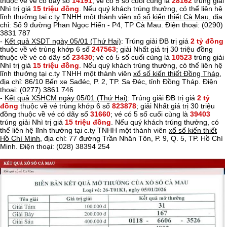
thuộc về vé có dãy số
14191
; vé có 5 số cuối cùng là
28162
trúng giải
Nhì trị giá
15 triệu đồng
. Nếu quý khách trúng thưởng, có thể liên hệ
lĩnh thưởng tại c.ty TNHH một thành viên
xổ số kiến thiết Cà Mau
, địa
chỉ: Số 9 đường Phan Ngọc Hiển - P4, TP Cà Mau. Điện thoại: (0290)
3831 787
-
Kết quả XSDT ngày 05/01 (Thứ Hai)
: Trúng giải ĐB trị giá
2 tỷ đồng
thuộc về vé trùng khớp 6 số
247563
; giải Nhất giá trị 30 triệu đồng
thuộc về vé có dãy số
23430
; vé có 5 số cuối cùng là
10523
trúng giải
Nhì trị giá
15 triệu đồng
. Nếu quý khách trúng thưởng, có thể liên hệ
lĩnh thưởng tại c.ty TNHH một thành viên
xổ số kiến thiết Đồng Tháp
,
địa chỉ: 86/10 Bến xe Sađéc, P. 2, TP. Sa Đéc, tỉnh Đồng Tháp. Điện
thoại: (0277) 3861 746
-
Kết quả XSHCM ngày 05/01 (Thứ Hai)
: Trúng giải ĐB trị giá
2 tỷ
đồng
thuộc về vé trùng khớp 6 số
823878
; giải Nhất giá trị 30 triệu
đồng thuộc về vé có dãy số
31660
; vé có 5 số cuối cùng là
39403
trúng giải Nhì trị giá
15 triệu đồng
. Nếu quý khách trúng thưởng, có
thể liên hệ lĩnh thưởng tại c.ty TNHH một thành viên
xổ số kiến thiết
Hồ Chí Minh
, địa chỉ: 77 đường Trần Nhân Tôn, P. 9, Q. 5, TP. Hồ Chí
Minh. Điện thoại: (028) 38394 254