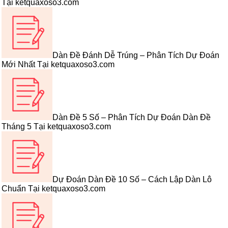
Tại ketquaxoso3.com
Dàn Đề Đánh Dễ Trúng – Phân Tích Dự Đoán
Mới Nhất Tại ketquaxoso3.com
Dàn Đề 5 Số – Phân Tích Dự Đoán Dàn Đề
Tháng 5 Tại ketquaxoso3.com
Dự Đoán Dàn Đề 10 Số – Cách Lập Dàn Lô
Chuẩn Tại ketquaxoso3.com