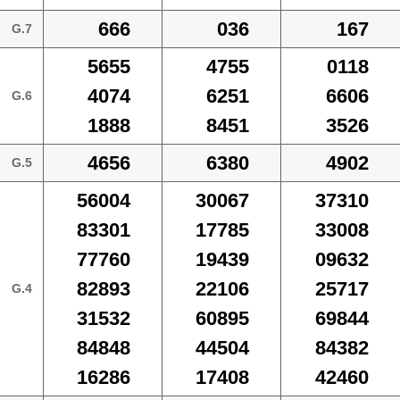
666
036
167
G.7
5655
4755
0118
4074
6251
6606
G.6
1888
8451
3526
4656
6380
4902
G.5
56004
30067
37310
83301
17785
33008
77760
19439
09632
82893
22106
25717
G.4
31532
60895
69844
84848
44504
84382
16286
17408
42460