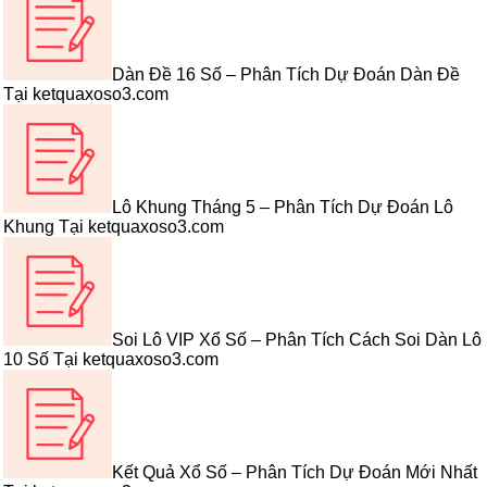
Dàn Đề 16 Số – Phân Tích Dự Đoán Dàn Đề
Tại ketquaxoso3.com
Lô Khung Tháng 5 – Phân Tích Dự Đoán Lô
Khung Tại ketquaxoso3.com
Soi Lô VIP Xổ Số – Phân Tích Cách Soi Dàn Lô
10 Số Tại ketquaxoso3.com
Kết Quả Xổ Số – Phân Tích Dự Đoán Mới Nhất