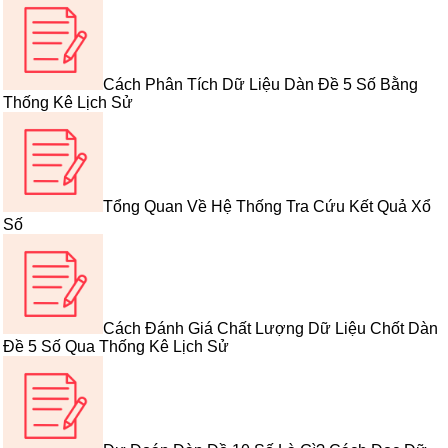
Cách Phân Tích Dữ Liệu Dàn Đề 5 Số Bằng
Thống Kê Lịch Sử
Tổng Quan Về Hệ Thống Tra Cứu Kết Quả Xổ
Số
Cách Đánh Giá Chất Lượng Dữ Liệu Chốt Dàn
Đề 5 Số Qua Thống Kê Lịch Sử