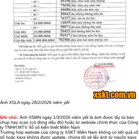
Ảnh XSLA ngày 28/2/2026 niêm yết
Ghi chú:
Ảnh XSMN ngày 1/3/2026 niêm yết là ảnh được lấy từ bản
chụp hay scan (có đóng dấu đỏ) hoặc từ website chính thức của Công
ty TNHH MTV Xổ số kiến thiết Miền Nam
Trường hợp website của công ty XSKT Miền Nam không có kết quả xổ
số hoặc kqxs không được update, chúng tôi sẽ lấy ảnh từ nguồn kqxs