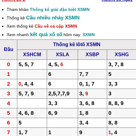
Tham khảo
Thống kê giải đặc biệt XSMN
Cầu nhiều nháy XSMN
Thống kê
Xem thống kê
Cầu về cả cặp XSMN
kết quả xổ số
Xem nhanh
hôm nay:
SXMN
Thống kê lôtô XSMN
Đầu
XSHCM
XSLA
XSBP
XSHG
0
5, 5, 7
4, 5,
3, 7, 8
6
1
6
7, 7
5
2
, 4, 4
6
0, 1, 7
3, 3
0
3
5, 7, 9
2,5,7,7,9
3,
3
9
4
3, 3
3, 6, 8
8, 8, 9
5
4, 6, 8
6, 9
1, 8
0
6
5
3, 4
8, 8
7
1, 7
1
9
, 4
1