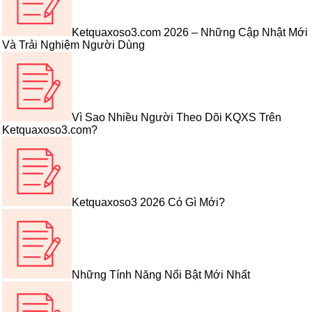
Ketquaxoso3.com 2026 – Những Cập Nhật Mới
Và Trải Nghiệm Người Dùng
Vì Sao Nhiều Người Theo Dõi KQXS Trên
Ketquaxoso3.com?
Ketquaxoso3 2026 Có Gì Mới?
Những Tính Năng Nổi Bật Mới Nhất