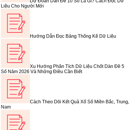
Dự Đoán Dàn Đề 10 Số Là Gì? Cách Đọc Dữ
Liệu Cho Người Mới
Hướng Dẫn Đọc Bảng Thống Kê Dữ Liệu
Xu Hướng Phân Tích Dữ Liệu Chốt Dàn Đề 5
Số Năm 2026 Và Những Điều Cần Biết
Cách Theo Dõi Kết Quả Xổ Số Miền Bắc, Trung,
Nam