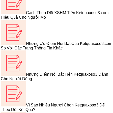
Cách Theo Dõi XSHM Trên Ketquaxoso3.com
Hiệu Quả Cho Người Mới
Những Ưu Điểm Nổi Bật Của Ketquaxoso3.com
So Với Các Trang Thông Tin Khác
Những Điểm Nổi Bật Trên Ketquaxoso3 Dành
Cho Người Dùng
Vì Sao Nhiều Người Chọn Ketquaxoso3 Để
Theo Dõi Kết Quả?