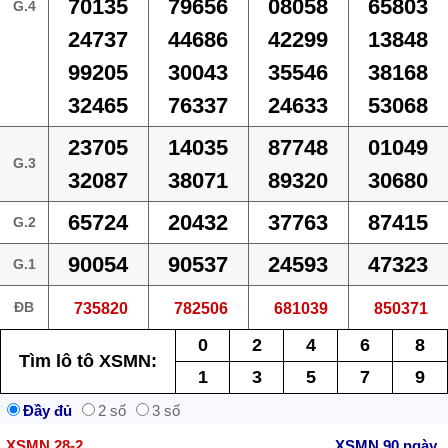
70135
79656
08058
65803
G.4
24737
44686
42299
13848
99205
30043
35546
38168
32465
76337
24633
53068
23705
14035
87748
01049
G.3
32087
38071
89320
30680
65724
20432
37763
87415
G.2
90054
90537
24593
47323
G.1
ĐB
735820
782506
681039
850371
0
2
4
6
8
Tìm lô tô XSMN:
1
3
5
7
9
Đầy đủ
2 số
3 số
XSMN 28-2
XSMN 90 ngày