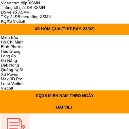
Video trực tiếp XSMN
Thống kê giải ĐB XSMN
Dò vé số XSMN
TK giải ĐB theo tổng XSMN
KQXS Vietlott
XS HÔM QUA
(THỨ BẢY, 28/02)
Miền Bắc
Hồ Chí Minh
Bình Phước
Hậu Giang
Long An
Đà Nẵng
Đắk Nông
Quảng Ngãi
XS Power
Max 3D Pro
Lotto Vietlott
Vietlott
KQXS MIỀN NAM THEO NGÀY
BÀI VIẾT