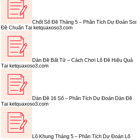
Chốt Số Đề Tháng 5 – Phân Tích Dự Đoán Soi
Đề Chuẩn Tại ketquaxoso3.com
Dàn Đề Bất Tử – Cách Chơi Lô Đề Hiệu Quả
Tại ketquaxoso3.com
Dàn Đề 16 Số – Phân Tích Dự Đoán Dàn Đề
Tại ketquaxoso3.com
Lô Khung Tháng 5 – Phân Tích Dự Đoán Lô