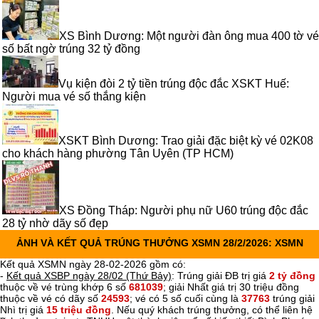
XS Bình Dương: Một người đàn ông mua 400 tờ vé
số bất ngờ trúng 32 tỷ đồng
Vụ kiện đòi 2 tỷ tiền trúng độc đắc XSKT Huế:
Người mua vé số thắng kiện
XSKT Bình Dương: Trao giải đặc biệt kỳ vé 02K08
cho khách hàng phường Tân Uyên (TP HCM)
XS Đồng Tháp: Người phụ nữ U60 trúng độc đắc
28 tỷ nhờ dãy số đẹp
ẢNH VÀ KẾT QUẢ TRÚNG THƯỞNG XSMN 28/2/2026: XSMN
Kết quả XSMN ngày 28-02-2026 gồm có:
-
Kết quả XSBP ngày 28/02 (Thứ Bảy)
: Trúng giải ĐB trị giá
2 tỷ đồng
thuộc về vé trùng khớp 6 số
681039
; giải Nhất giá trị 30 triệu đồng
thuộc về vé có dãy số
24593
; vé có 5 số cuối cùng là
37763
trúng giải
Nhì trị giá
15 triệu đồng
. Nếu quý khách trúng thưởng, có thể liên hệ