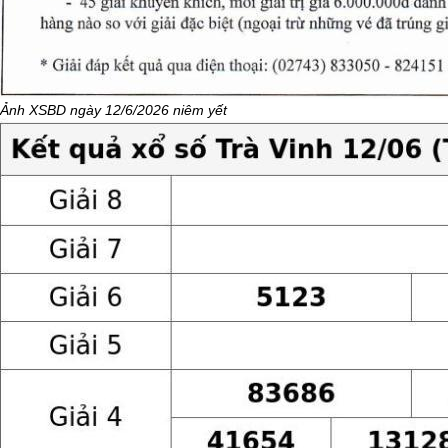
Ảnh XSBD ngày 12/6/2026 niêm yết