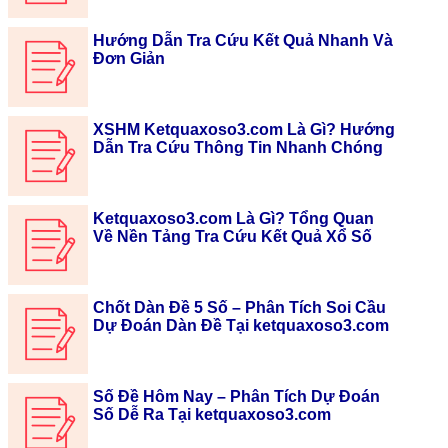
Hướng Dẫn Tra Cứu Kết Quả Nhanh Và
Đơn Giản
XSHM Ketquaxoso3.com Là Gì? Hướng
Dẫn Tra Cứu Thông Tin Nhanh Chóng
Ketquaxoso3.com Là Gì? Tổng Quan
Về Nền Tảng Tra Cứu Kết Quả Xổ Số
Chốt Dàn Đề 5 Số – Phân Tích Soi Cầu
Dự Đoán Dàn Đề Tại ketquaxoso3.com
Số Đề Hôm Nay – Phân Tích Dự Đoán
Số Dễ Ra Tại ketquaxoso3.com