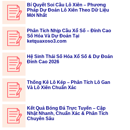
Bí Quyết Soi Cầu Lô Xiên – Phương
Pháp Dự Đoán Lô Xiên Theo Dữ Liệu
Mới Nhất
Phân Tích Nhịp Cầu Xổ Số – Đỉnh Cao
Số Hóa Và Dự Đoán Tại
ketquaxoso3.com
Hệ Sinh Thái Số Hóa Xổ Số & Dự Đoán
Đỉnh Cao 2026
Thống Kê Lô Kép – Phân Tích Lô Gan
Và Lô Xiên Chuẩn Xác
Kết Quả Bóng Đá Trực Tuyến – Cập
Nhật Nhanh, Chuẩn Xác & Phân Tích
Chuyên Sâu