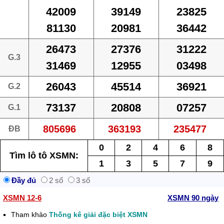
42009
39149
23825
81130
20981
36442
26473
27376
31222
G.3
31469
12955
03498
26043
45514
36921
G.2
73137
20808
07257
G.1
805696
363193
235477
ĐB
0
2
4
6
8
Tìm lô tô XSMN:
1
3
5
7
9
Đầy đủ
2 số
3 số
XSMN 12-6
XSMN 90 ngày
Tham khảo
Thống kê giải đặc biệt XSMN