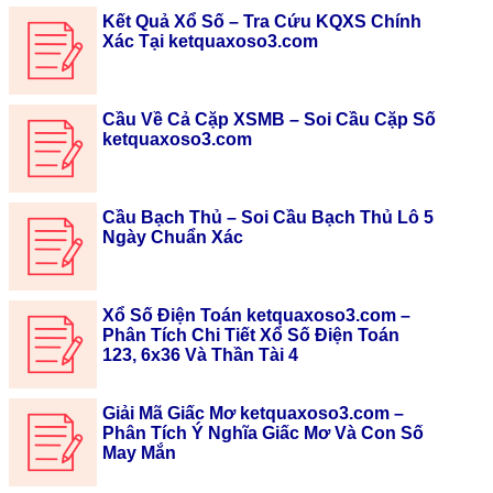
Kết Quả Xổ Số – Tra Cứu KQXS Chính
Xác Tại ketquaxoso3.com
Cầu Về Cả Cặp XSMB – Soi Cầu Cặp Số
ketquaxoso3.com
Cầu Bạch Thủ – Soi Cầu Bạch Thủ Lô 5
Ngày Chuẩn Xác
Xổ Số Điện Toán ketquaxoso3.com –
Phân Tích Chi Tiết Xổ Số Điện Toán
123, 6x36 Và Thần Tài 4
Giải Mã Giấc Mơ ketquaxoso3.com –
Phân Tích Ý Nghĩa Giấc Mơ Và Con Số
May Mắn