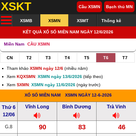
XSKT
Cầu XSMN
Bạch thủ MN
XSMB
XSMN
XSMT
Thống kê
KẾT QUẢ XỔ SỐ MIỀN NAM NGÀY 12/6/2026
Miền Nam
CẦU XSMN
CN
T2
T3
T4
T5
T6
T7
Tham khảo
XSMN ngày 12/6
(nhiều năm)
Xem
KQXSMN
:
XSMN ngày 13/6/2026
(tiếp theo)
Xem
SXMN
:
XSMN ngày 11/6/2026
(ngày trước)
XỔ SỐ MIỀN NAM
XSMN NGÀY 12-6-2026
Vĩnh Long
Bình Dương
Trà Vinh
Thứ 6
12/06
90
83
46
G.8