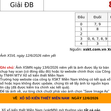
Ảnh XSVL ngày 12/6/2026 niêm yết
Ghi chú:
Ảnh XSMN ngày 13/6/2026 niêm yết là ảnh được lấy từ bản
chụp hay scan (có đóng dấu đỏ) hoặc từ website chính thức của Công
ty TNHH MTV Xổ số kiến thiết Miền Nam
Trường hợp website của công ty XSKT Miền Nam không có kết quả xổ
số hoặc kqxs không được update, chúng tôi sẽ lấy ảnh từ nguồn kqxs
tin cậy (đã được kiểm tra chính xác kết quả).
Để tải ảnh về, vui lòng click chuột phải vào ảnh chọn "Save Image As"
VỀ
XỔ SỐ KIẾN THIẾT MIỀN NAM
NGÀY 12/6/2026
Xổ xố kiến thiết Miền Nam (xsktMN) mở thưởng vào
tất cả các