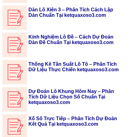
Dàn Lô Xiên 3 – Phân Tích Cách Lập
Dàn Chuẩn Tại ketquaxoso3.com
Kinh Nghiệm Lô Đề – Cách Dự Đoán
Dàn Đề Chuẩn Tại ketquaxoso3.com
Thống Kê Tần Suất Lô Tô – Phân Tích
Dữ Liệu Thực Chiến ketquaxoso3.com
Dự Đoán Lô Khung Hôm Nay – Phân
Tích Dữ Liệu Chọn Số Chuẩn Tại
ketquaxoso3.com
Xổ Số Trực Tiếp – Phân Tích Dự Đoán
Kết Quả Tại ketquaxoso3.com