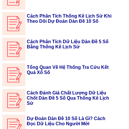
Cách Phân Tích Thống Kê Lịch Sử Khi
Theo Dõi Dự Đoán Dàn Đề 10 Số
Cách Phân Tích Dữ Liệu Dàn Đề 5 Số
Bằng Thống Kê Lịch Sử
Tổng Quan Về Hệ Thống Tra Cứu Kết
Quả Xổ Số
Cách Đánh Giá Chất Lượng Dữ Liệu
Chốt Dàn Đề 5 Số Qua Thống Kê Lịch
Sử
Dự Đoán Dàn Đề 10 Số Là Gì? Cách
Đọc Dữ Liệu Cho Người Mới