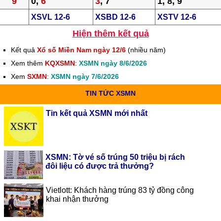
9
0,
6
3
, 7
1, 8, 9
XSVL 12-6
XSBD 12-6
XSTV 12-6
Hiện thêm kết quả
Kết quả
Xổ số Miền Nam ngày 12/6
(nhiều năm)
Xem thêm
KQXSMN
:
XSMN ngày 8/6/2026
Xem
SXMN
:
XSMN ngày 7/6/2026
TIN TỨC XSMN
Tin kết quả XSMN mới nhất
XSMN: Tờ vé số trúng 50 triệu bị rách
đôi liệu có được trả thưởng?
Vietlott: Khách hàng trúng 83 tỷ đồng công
khai nhận thưởng