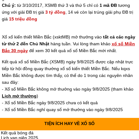
Chú ý:
từ 3/10/2017, XSMB thứ 3 và thứ 5 chỉ có
1 mã ĐB
tương
ứng với giải ĐB trị giá
3 tỷ đồng
, 14 vé còn lại trúng giải phụ ĐB trị
giá
15 triệu đồng
Xổ xố kiến thiết Miền Bắc (xsktMB) mở thưởng vào
tất cả các ngày
từ thứ 2 đến Chủ Nhật
hàng tuần. Vui lòng tham khảo
xổ số Miền
Bắc 30 ngày
để xem 30 kết quả xổ số Miền Bắc mới nhất.
Kết quả xổ số Miền Bắc (XSMB) ngày 9/8/2025 được cập nhật trực
tiếp từ hội đồng quay thưởng xổ số kiến thiết Miền Bắc. Nếu kqxs
Miền Bắc không được tìm thấy, có thể do 1 trong các nguyên nhân
sau đây:
- Xổ số Miền Bắc không mở thưởng vào ngày 9/8/2025 (tham khảo
Lịch mở thưởng
)
- Xổ số Miền Bắc ngày 9/8/2025 chưa có kết quả
- Xổ số Miền Bắc nghỉ quay số mở thưởng vào ngày 9/8/2025
TIỆN ÍCH HAY VỀ XỔ SỐ
Kết quả bóng đá
Lịch vạn niên 2025