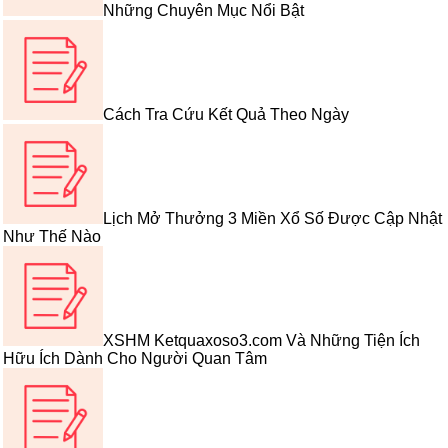
Những Chuyên Mục Nổi Bật
Cách Tra Cứu Kết Quả Theo Ngày
Lịch Mở Thưởng 3 Miền Xổ Số Được Cập Nhật
Như Thế Nào
XSHM Ketquaxoso3.com Và Những Tiện Ích
Hữu Ích Dành Cho Người Quan Tâm