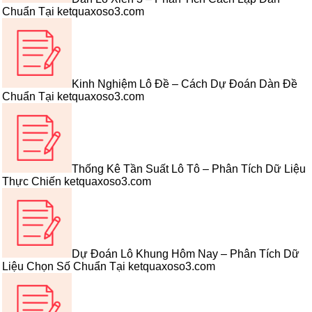
Chuẩn Tại ketquaxoso3.com
Kinh Nghiệm Lô Đề – Cách Dự Đoán Dàn Đề
Chuẩn Tại ketquaxoso3.com
Thống Kê Tần Suất Lô Tô – Phân Tích Dữ Liệu
Thực Chiến ketquaxoso3.com
Dự Đoán Lô Khung Hôm Nay – Phân Tích Dữ
Liệu Chọn Số Chuẩn Tại ketquaxoso3.com