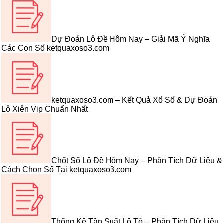
Dự Đoán Lô Đề Hôm Nay – Giải Mã Ý Nghĩa
Các Con Số ketquaxoso3.com
ketquaxoso3.com – Kết Quả Xổ Số & Dự Đoán
Lô Xiên Vip Chuẩn Nhất
Chốt Số Lô Đề Hôm Nay – Phân Tích Dữ Liệu &
Cách Chọn Số Tại ketquaxoso3.com
Thống Kê Tần Suất Lô Tô – Phân Tích Dữ Liệu