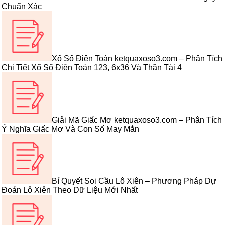
Chuẩn Xác
Xổ Số Điện Toán ketquaxoso3.com – Phân Tích
Chi Tiết Xổ Số Điện Toán 123, 6x36 Và Thần Tài 4
Giải Mã Giấc Mơ ketquaxoso3.com – Phân Tích
Ý Nghĩa Giấc Mơ Và Con Số May Mắn
Bí Quyết Soi Cầu Lô Xiên – Phương Pháp Dự
Đoán Lô Xiên Theo Dữ Liệu Mới Nhất