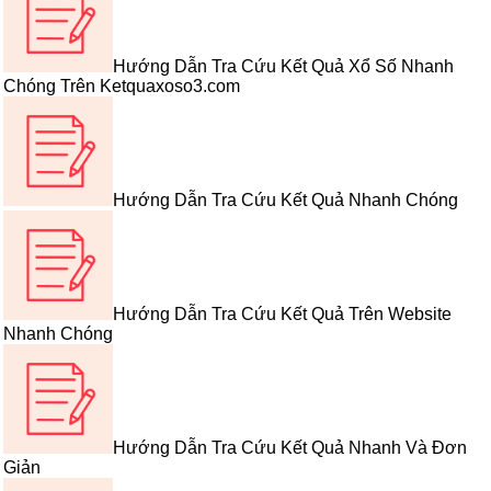
Hướng Dẫn Tra Cứu Kết Quả Xổ Số Nhanh
Chóng Trên Ketquaxoso3.com
Hướng Dẫn Tra Cứu Kết Quả Nhanh Chóng
Hướng Dẫn Tra Cứu Kết Quả Trên Website
Nhanh Chóng
Hướng Dẫn Tra Cứu Kết Quả Nhanh Và Đơn
Giản