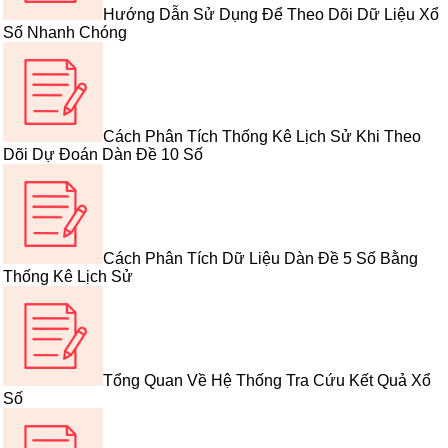
Hướng Dẫn Sử Dụng Để Theo Dõi Dữ Liệu Xổ
Số Nhanh Chóng
Cách Phân Tích Thống Kê Lịch Sử Khi Theo
Dõi Dự Đoán Dàn Đề 10 Số
Cách Phân Tích Dữ Liệu Dàn Đề 5 Số Bằng
Thống Kê Lịch Sử
Tổng Quan Về Hệ Thống Tra Cứu Kết Quả Xổ
Số