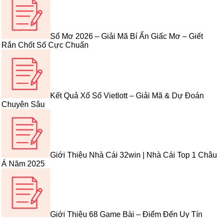
Sổ Mơ 2026 – Giải Mã Bí Ẩn Giấc Mơ – Giết
Rắn Chốt Số Cực Chuẩn
Kết Quả Xổ Số Vietlott – Giải Mã & Dự Đoán
Chuyên Sâu
Giới Thiệu Nhà Cái 32win | Nhà Cái Top 1 Châu
Á Năm 2025
Giới Thiệu 68 Game Bài – Điểm Đến Uy Tín