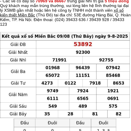
- Các vé có dãy số
70969 và 86667
trúng giải Nhì trị giá
5 triệu đồng
Quý khách may mắn trúng thưởng, vui lòng liên hệ lĩnh thưởng tại đại
lý XSMB gần nhất hoặc liên hệ công ty TNHH một thành viên
xổ số
kiến thiết Miền Bắc
(Thủ Đô) tại địa chỉ: 53E đường Hàng Bài, Q. Hoàn
Kiếm, TP. Hà Nội. Điện thoại: (024) 39433 636 / 39439 928 / 39433
123