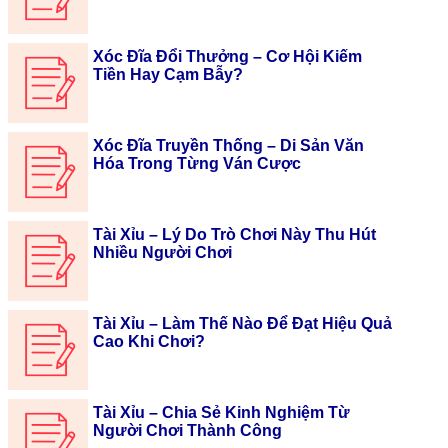
Xóc Đĩa Đổi Thưởng – Cơ Hội Kiếm
Tiền Hay Cạm Bẫy?
Xóc Đĩa Truyền Thống – Di Sản Văn
Hóa Trong Từng Ván Cược
Tài Xỉu – Lý Do Trò Chơi Này Thu Hút
Nhiều Người Chơi
Tài Xỉu – Làm Thế Nào Để Đạt Hiệu Quả
Cao Khi Chơi?
Tài Xỉu – Chia Sẻ Kinh Nghiệm Từ
Người Chơi Thành Công