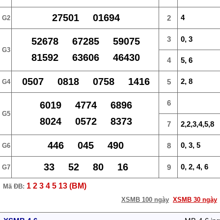
27501 01694
4
2
G2
3
0, 3
52678 67285 59075
G3
81592 63606 46430
4
5, 6
0507 0818 0758 1416
2, 8
5
G4
6
6019 4774 6896
G5
8024 0572 8373
7
2,2,3,4,5,8
446 045 490
0, 3, 5
8
G6
33 52 80 16
0, 2, 4, 6
9
G7
1 2 3 4 5 13 (BM)
Mã ĐB:
XSMB 100 ngày
XSMB 30 ngày