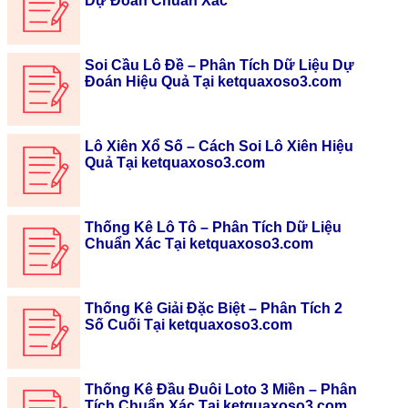
Dự Đoán Chuẩn Xác
Soi Cầu Lô Đề – Phân Tích Dữ Liệu Dự
Đoán Hiệu Quả Tại ketquaxoso3.com
Lô Xiên Xổ Số – Cách Soi Lô Xiên Hiệu
Quả Tại ketquaxoso3.com
Thống Kê Lô Tô – Phân Tích Dữ Liệu
Chuẩn Xác Tại ketquaxoso3.com
Thống Kê Giải Đặc Biệt – Phân Tích 2
Số Cuối Tại ketquaxoso3.com
Thống Kê Đầu Đuôi Loto 3 Miền – Phân
Tích Chuẩn Xác Tại ketquaxoso3.com