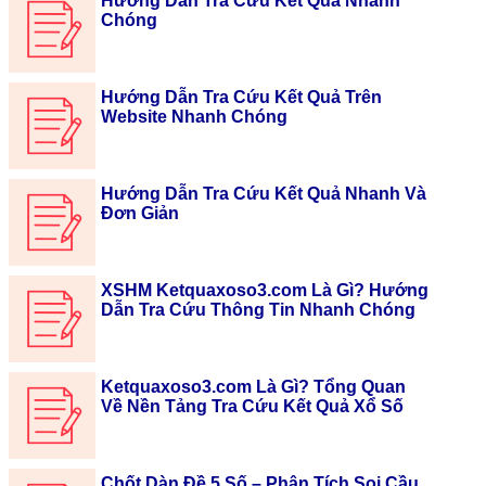
Hướng Dẫn Tra Cứu Kết Quả Nhanh
Chóng
Hướng Dẫn Tra Cứu Kết Quả Trên
Website Nhanh Chóng
Hướng Dẫn Tra Cứu Kết Quả Nhanh Và
Đơn Giản
XSHM Ketquaxoso3.com Là Gì? Hướng
Dẫn Tra Cứu Thông Tin Nhanh Chóng
Ketquaxoso3.com Là Gì? Tổng Quan
Về Nền Tảng Tra Cứu Kết Quả Xổ Số
Chốt Dàn Đề 5 Số – Phân Tích Soi Cầu