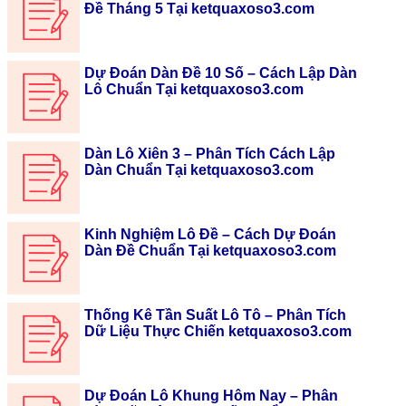
Đề Tháng 5 Tại ketquaxoso3.com
Dự Đoán Dàn Đề 10 Số – Cách Lập Dàn
Lô Chuẩn Tại ketquaxoso3.com
Dàn Lô Xiên 3 – Phân Tích Cách Lập
Dàn Chuẩn Tại ketquaxoso3.com
Kinh Nghiệm Lô Đề – Cách Dự Đoán
Dàn Đề Chuẩn Tại ketquaxoso3.com
Thống Kê Tần Suất Lô Tô – Phân Tích
Dữ Liệu Thực Chiến ketquaxoso3.com
Dự Đoán Lô Khung Hôm Nay – Phân