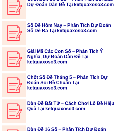
Dự Đoán Dàn Đề Tại ketquaxoso3.com
Số Đề Hôm Nay – Phân Tích Dự Đoán
Số Dễ Ra Tại ketquaxoso3.com
Giải Mã Các Con Số – Phân Tích Ý
Nghĩa, Dự Đoán Dàn Đề Tại
ketquaxoso3.com
Chốt Số Đề Tháng 5 – Phân Tích Dự
Đoán Soi Đề Chuẩn Tại
ketquaxoso3.com
Dàn Đề Bất Tử – Cách Chơi Lô Đề Hiệu
Quả Tại ketquaxoso3.com
Dàn Đề 16 Số – Phân Tích Dự Đoán