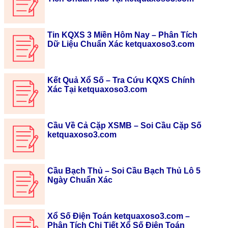
Tin KQXS 3 Miền Hôm Nay – Phân Tích
Dữ Liệu Chuẩn Xác ketquaxoso3.com
Kết Quả Xổ Số – Tra Cứu KQXS Chính
Xác Tại ketquaxoso3.com
Cầu Về Cả Cặp XSMB – Soi Cầu Cặp Số
ketquaxoso3.com
Cầu Bạch Thủ – Soi Cầu Bạch Thủ Lô 5
Ngày Chuẩn Xác
Xổ Số Điện Toán ketquaxoso3.com –
Phân Tích Chi Tiết Xổ Số Điện Toán