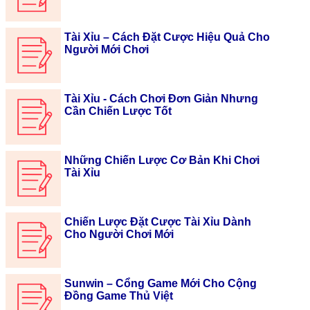
Tài Xỉu – Cách Đặt Cược Hiệu Quả Cho
Người Mới Chơi
Tài Xỉu - Cách Chơi Đơn Giản Nhưng
Cần Chiến Lược Tốt
Những Chiến Lược Cơ Bản Khi Chơi
Tài Xỉu
Chiến Lược Đặt Cược Tài Xỉu Dành
Cho Người Chơi Mới
Sunwin – Cổng Game Mới Cho Cộng
Đồng Game Thủ Việt