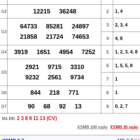
12215 36248
1, 4
2
G2
3
2, 3, 4
64733 85281 24897
G3
21858 21724 74653
4
4, 8
3919 1651 4954 7252
1, 2, 3, 4, 8
5
G4
6
1, 5, 5, 8
2921 9715 3310
G5
9232 2561 9734
7
1
844 218 771
1
8
G6
90 68 92 13
0, 2, 7
9
G7
2 3 8 9 11 13 (CV)
Mã ĐB:
XSMB 100 ngày
XSMB 30 ngày