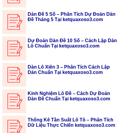
Dàn Đề 5 Số – Phân Tích Dự Đoán Dàn
Đề Tháng 5 Tại ketquaxoso3.com
Dự Đoán Dàn Đề 10 Số – Cách Lập Dàn
Lô Chuẩn Tại ketquaxoso3.com
Dàn Lô Xiên 3 – Phân Tích Cách Lập
Dàn Chuẩn Tại ketquaxoso3.com
Kinh Nghiệm Lô Đề – Cách Dự Đoán
Dàn Đề Chuẩn Tại ketquaxoso3.com
Thống Kê Tần Suất Lô Tô – Phân Tích
Dữ Liệu Thực Chiến ketquaxoso3.com