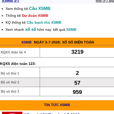
XSMB 3-7
MB-3-7.jpg
Cầu XSMB
Xem thống kê
Thống kê
Dự đoán XSMB
KQ thống kê
Cầu bạch thủ XSMB
xổ số
Xem nhanh
hôm nay: kết quả
SXMB
XSMB
NGÀY 3-7-2026: XỔ SỐ ĐIỆN TOÁN
3219
KQXS thần tài 4
KQXS điện toán 123:
2
Bộ số thứ 1
57
Bộ số thứ 2
959
Bộ số thứ 3
TIN TỨC XSMB