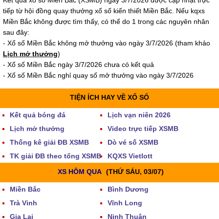
Kết quả xổ số Miền Bắc (XSMB) ngày 3/7/2026 được cập nhật trực
tiếp từ hội đồng quay thưởng xổ số kiến thiết Miền Bắc. Nếu kqxs
Miền Bắc không được tìm thấy, có thể do 1 trong các nguyên nhân
sau đây:
- Xổ số Miền Bắc không mở thưởng vào ngày 3/7/2026 (tham khảo
Lịch mở thưởng
)
- Xổ số Miền Bắc ngày 3/7/2026 chưa có kết quả
- Xổ số Miền Bắc nghỉ quay số mở thưởng vào ngày 3/7/2026
TIỆN ÍCH HAY VỀ XỔ SỐ
Kết quả bóng đá
Lịch vạn niên 2026
Lịch mở thưởng
Video trực tiếp XSMB
Thống kê giải ĐB XSMB
Dò vé số XSMB
TK giải ĐB theo tổng XSMB
KQXS Vietlott
XS HÔM QUA
(THỨ SÁU, 03/07)
Miền Bắc
Bình Dương
Trà Vinh
Vĩnh Long
Gia Lai
Ninh Thuận