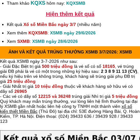
KQXS
Tham khảo
hôm nay:
KQXSMB
Hiện thêm kết quả
Kết quả
Xổ số Miền Bắc ngày 3/7
(nhiều năm)
Xem thêm
KQXSMB
:
XSMB ngày 29/6/2026
Xem
SXMB
:
XSMB ngày 28/6/2026
ẢNH VÀ KẾT QUẢ TRÚNG THƯỞNG XSMB 3/7/2026: XSMB
Kết quả XSMB ngày 3-7-2026 như sau:
- Giải Đặc Biệt trị giá
500 triệu đồng
là vé số có số
18165
, vé trúng
giải ĐB phải là vé có một trong những ký hiệu sau:
2 3 8 9 11 13 (CV)
,
nếu ký hiệu trên vé không trùng, khách hàng sẽ trúng giải phụ ĐB trị
giá
25 triệu đồng
- Giải Nhất trị giá
10 triệu đồng
thuộc về khách hàng sở hữu vé có
dãy số
26965
- Các vé có dãy số
12215 và 36248
trúng giải Nhì trị giá
5 triệu đồng
Quý khách may mắn trúng thưởng, vui lòng liên hệ lĩnh thưởng tại đại
lý XSMB gần nhất hoặc liên hệ công ty TNHH một thành viên
xổ số
kiến thiết Miền Bắc
(Thủ Đô) tại địa chỉ: 53E đường Hàng Bài, Q. Hoàn
Kiếm, TP. Hà Nội. Điện thoại: (024) 39433 636 / 39439 928 / 39433
123