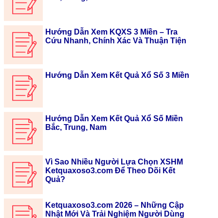
Hướng Dẫn Xem KQXS 3 Miền – Tra
Cứu Nhanh, Chính Xác Và Thuận Tiện
Hướng Dẫn Xem Kết Quả Xổ Số 3 Miền
Hướng Dẫn Xem Kết Quả Xổ Số Miền
Bắc, Trung, Nam
Vì Sao Nhiều Người Lựa Chọn XSHM
Ketquaxoso3.com Để Theo Dõi Kết
Quả?
Ketquaxoso3.com 2026 – Những Cập
Nhật Mới Và Trải Nghiệm Người Dùng