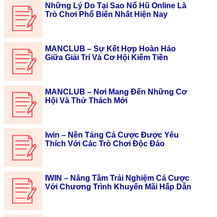
Những Lý Do Tại Sao Nổ Hũ Online Là
Trò Chơi Phổ Biến Nhất Hiện Nay
MANCLUB – Sự Kết Hợp Hoàn Hảo
Giữa Giải Trí Và Cơ Hội Kiếm Tiền
MANCLUB – Nơi Mang Đến Những Cơ
Hội Và Thử Thách Mới
Iwin – Nền Tảng Cá Cược Được Yêu
Thích Với Các Trò Chơi Độc Đáo
IWIN – Nâng Tầm Trải Nghiệm Cá Cược
Với Chương Trình Khuyến Mãi Hấp Dẫn