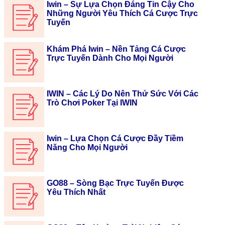
Iwin – Sự Lựa Chọn Đáng Tin Cậy Cho
Những Người Yêu Thích Cá Cược Trực
Tuyến
Khám Phá Iwin – Nền Tảng Cá Cược
Trực Tuyến Dành Cho Mọi Người
IWIN – Các Lý Do Nên Thử Sức Với Các
Trò Chơi Poker Tại IWIN
Iwin – Lựa Chọn Cá Cược Đầy Tiềm
Năng Cho Mọi Người
GO88 – Sòng Bạc Trực Tuyến Được
Yêu Thích Nhất