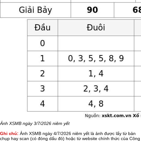
Ảnh XSMB ngày 3/7/2026 niêm yết
Ghi chú:
Ảnh XSMB ngày 4/7/2026 niêm yết là ảnh được lấy từ bản
chụp hay scan (có đóng dấu đỏ) hoặc từ website chính thức của Công