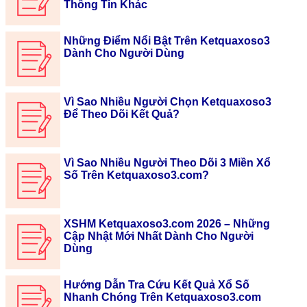
Thông Tin Khác
Những Điểm Nổi Bật Trên Ketquaxoso3
Dành Cho Người Dùng
Vì Sao Nhiều Người Chọn Ketquaxoso3
Để Theo Dõi Kết Quả?
Vì Sao Nhiều Người Theo Dõi 3 Miền Xổ
Số Trên Ketquaxoso3.com?
XSHM Ketquaxoso3.com 2026 – Những
Cập Nhật Mới Nhất Dành Cho Người
Dùng
Hướng Dẫn Tra Cứu Kết Quả Xổ Số
Nhanh Chóng Trên Ketquaxoso3.com