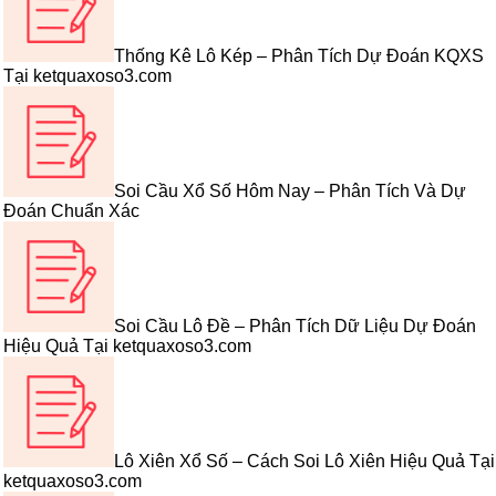
Thống Kê Lô Kép – Phân Tích Dự Đoán KQXS
Tại ketquaxoso3.com
Soi Cầu Xổ Số Hôm Nay – Phân Tích Và Dự
Đoán Chuẩn Xác
Soi Cầu Lô Đề – Phân Tích Dữ Liệu Dự Đoán
Hiệu Quả Tại ketquaxoso3.com
Lô Xiên Xổ Số – Cách Soi Lô Xiên Hiệu Quả Tại
ketquaxoso3.com