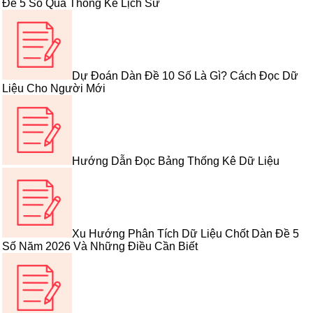
Đề 5 Số Qua Thống Kê Lịch Sử
Dự Đoán Dàn Đề 10 Số Là Gì? Cách Đọc Dữ
Liệu Cho Người Mới
Hướng Dẫn Đọc Bảng Thống Kê Dữ Liệu
Xu Hướng Phân Tích Dữ Liệu Chốt Dàn Đề 5
Số Năm 2026 Và Những Điều Cần Biết