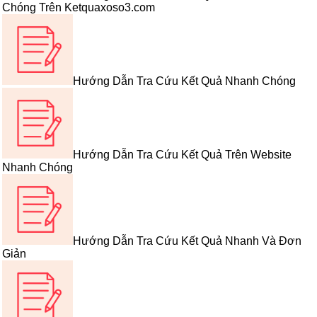
Chóng Trên Ketquaxoso3.com
Hướng Dẫn Tra Cứu Kết Quả Nhanh Chóng
Hướng Dẫn Tra Cứu Kết Quả Trên Website
Nhanh Chóng
Hướng Dẫn Tra Cứu Kết Quả Nhanh Và Đơn
Giản