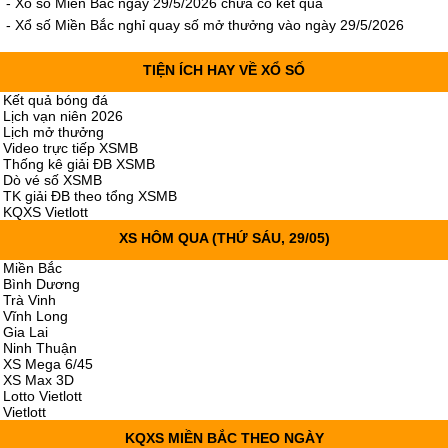
- Xổ số Miền Bắc ngày 29/5/2026 chưa có kết quả
- Xổ số Miền Bắc nghỉ quay số mở thưởng vào ngày 29/5/2026
TIỆN ÍCH HAY VỀ XỔ SỐ
Kết quả bóng đá
Lịch vạn niên 2026
Lịch mở thưởng
Video trực tiếp XSMB
Thống kê giải ĐB XSMB
Dò vé số XSMB
TK giải ĐB theo tổng XSMB
KQXS Vietlott
XS HÔM QUA
(THỨ SÁU, 29/05)
Miền Bắc
Bình Dương
Trà Vinh
Vĩnh Long
Gia Lai
Ninh Thuận
XS Mega 6/45
XS Max 3D
Lotto Vietlott
Vietlott
KQXS MIỀN BẮC THEO NGÀY