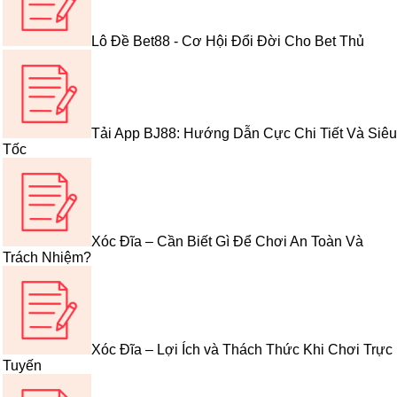
Lô Đề Bet88 - Cơ Hội Đổi Đời Cho Bet Thủ
Tải App BJ88: Hướng Dẫn Cực Chi Tiết Và Siêu
Tốc
Xóc Đĩa – Cần Biết Gì Để Chơi An Toàn Và
Trách Nhiệm?
Xóc Đĩa – Lợi Ích và Thách Thức Khi Chơi Trực
Tuyến