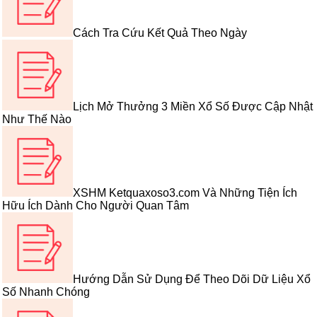
Cách Tra Cứu Kết Quả Theo Ngày
Lịch Mở Thưởng 3 Miền Xổ Số Được Cập Nhật
Như Thế Nào
XSHM Ketquaxoso3.com Và Những Tiện Ích
Hữu Ích Dành Cho Người Quan Tâm
Hướng Dẫn Sử Dụng Để Theo Dõi Dữ Liệu Xổ
Số Nhanh Chóng