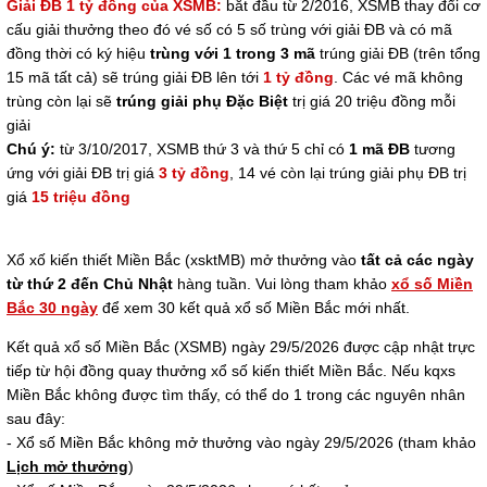
Giải ĐB 1 tỷ đồng của XSMB:
bắt đầu từ 2/2016, XSMB thay đổi cơ
cấu giải thưởng theo đó vé số có 5 số trùng với giải ĐB và có mã
đồng thời có ký hiệu
trùng với 1 trong 3 mã
trúng giải ĐB (trên tổng
15 mã tất cả) sẽ trúng giải ĐB lên tới
1 tỷ đồng
. Các vé mã không
trùng còn lại sẽ
trúng giải phụ Đặc Biệt
trị giá 20 triệu đồng mỗi
giải
Chú ý:
từ 3/10/2017, XSMB thứ 3 và thứ 5 chỉ có
1 mã ĐB
tương
ứng với giải ĐB trị giá
3 tỷ đồng
, 14 vé còn lại trúng giải phụ ĐB trị
giá
15 triệu đồng
Xổ xố kiến thiết Miền Bắc (xsktMB) mở thưởng vào
tất cả các ngày
từ thứ 2 đến Chủ Nhật
hàng tuần. Vui lòng tham khảo
xổ số Miền
Bắc 30 ngày
để xem 30 kết quả xổ số Miền Bắc mới nhất.
Kết quả xổ số Miền Bắc (XSMB) ngày 29/5/2026 được cập nhật trực
tiếp từ hội đồng quay thưởng xổ số kiến thiết Miền Bắc. Nếu kqxs
Miền Bắc không được tìm thấy, có thể do 1 trong các nguyên nhân
sau đây:
- Xổ số Miền Bắc không mở thưởng vào ngày 29/5/2026 (tham khảo
Lịch mở thưởng
)