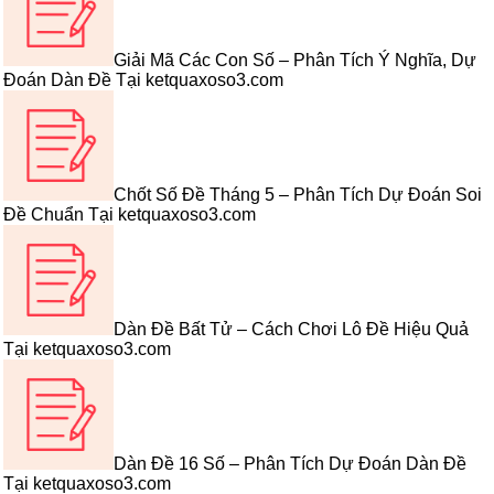
Giải Mã Các Con Số – Phân Tích Ý Nghĩa, Dự
Đoán Dàn Đề Tại ketquaxoso3.com
Chốt Số Đề Tháng 5 – Phân Tích Dự Đoán Soi
Đề Chuẩn Tại ketquaxoso3.com
Dàn Đề Bất Tử – Cách Chơi Lô Đề Hiệu Quả
Tại ketquaxoso3.com
Dàn Đề 16 Số – Phân Tích Dự Đoán Dàn Đề
Tại ketquaxoso3.com