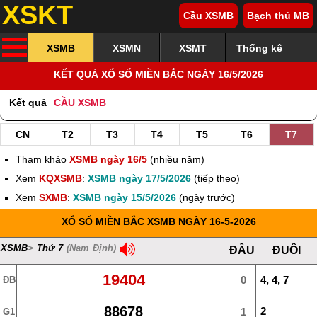
XSKT
Cầu XSMB
Bạch thủ MB
XSMB
XSMN
XSMT
Thống kê
KẾT QUẢ XỔ SỐ MIỀN BẮC NGÀY 16/5/2026
Kết quả
CẦU XSMB
CN
T2
T3
T4
T5
T6
T7
Tham khảo
XSMB ngày 16/5
(nhiều năm)
Xem
KQXSMB
:
XSMB ngày 17/5/2026
(tiếp theo)
Xem
SXMB
:
XSMB ngày 15/5/2026
(ngày trước)
XỔ SỐ MIỀN BẮC
XSMB NGÀY 16-5-2026
XSMB
>
Thứ 7
(Nam Định)
ĐẦU
ĐUÔI
19404
0
4, 4, 7
ĐB
88678
2
1
G1