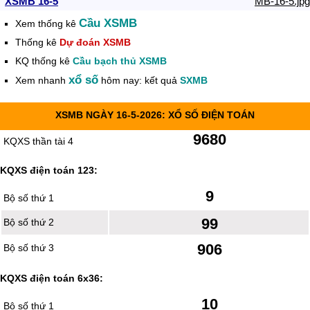
XSMB 16-5
MB-16-5.jpg
Cầu XSMB
Xem thống kê
Thống kê
Dự đoán XSMB
KQ thống kê
Cầu bạch thủ XSMB
xổ số
Xem nhanh
hôm nay: kết quả
SXMB
XSMB
NGÀY 16-5-2026: XỔ SỐ ĐIỆN TOÁN
9680
KQXS thần tài 4
KQXS điện toán 123:
9
Bộ số thứ 1
99
Bộ số thứ 2
906
Bộ số thứ 3
KQXS điện toán 6x36:
10
Bộ số thứ 1