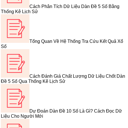
Cách Phân Tích Dữ Liệu Dàn Đề 5 Số Bằng
Thống Kê Lịch Sử
Tổng Quan Về Hệ Thống Tra Cứu Kết Quả Xổ
Số
Cách Đánh Giá Chất Lượng Dữ Liệu Chốt Dàn
Đề 5 Số Qua Thống Kê Lịch Sử
Dự Đoán Dàn Đề 10 Số Là Gì? Cách Đọc Dữ
Liệu Cho Người Mới