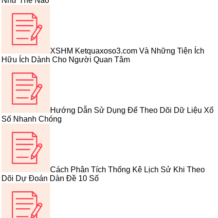
Như Thế Nào
XSHM Ketquaxoso3.com Và Những Tiện Ích
Hữu Ích Dành Cho Người Quan Tâm
Hướng Dẫn Sử Dụng Để Theo Dõi Dữ Liệu Xổ
Số Nhanh Chóng
Cách Phân Tích Thống Kê Lịch Sử Khi Theo
Dõi Dự Đoán Dàn Đề 10 Số