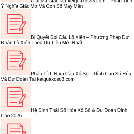
Giải Mã Giấc Mơ ketquaxoso3.com – Phân Tích
Ý Nghĩa Giấc Mơ Và Con Số May Mắn
Bí Quyết Soi Cầu Lô Xiên – Phương Pháp Dự
Đoán Lô Xiên Theo Dữ Liệu Mới Nhất
Phân Tích Nhịp Cầu Xổ Số – Đỉnh Cao Số Hóa
Và Dự Đoán Tại ketquaxoso3.com
Hệ Sinh Thái Số Hóa Xổ Số & Dự Đoán Đỉnh
Cao 2026