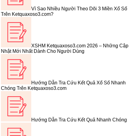
Vì Sao Nhiều Người Theo Dõi 3 Miền Xổ Số
Trên Ketquaxoso3.com?
XSHM Ketquaxoso3.com 2026 – Những Cập
Nhật Mới Nhất Dành Cho Người Dùng
Hướng Dẫn Tra Cứu Kết Quả Xổ Số Nhanh
Chóng Trên Ketquaxoso3.com
Hướng Dẫn Tra Cứu Kết Quả Nhanh Chóng