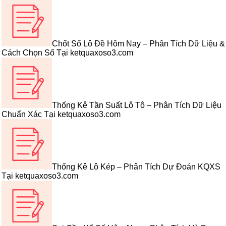
Chốt Số Lô Đề Hôm Nay – Phân Tích Dữ Liệu &
Cách Chọn Số Tại ketquaxoso3.com
Thống Kê Tần Suất Lô Tô – Phân Tích Dữ Liệu
Chuẩn Xác Tại ketquaxoso3.com
Thống Kê Lô Kép – Phân Tích Dự Đoán KQXS
Tại ketquaxoso3.com