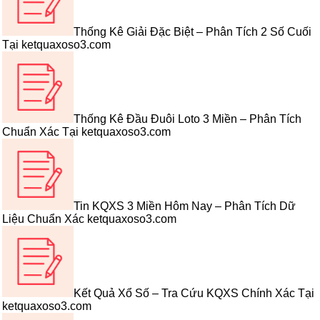
Thống Kê Giải Đặc Biệt – Phân Tích 2 Số Cuối
Tại ketquaxoso3.com
Thống Kê Đầu Đuôi Loto 3 Miền – Phân Tích
Chuẩn Xác Tại ketquaxoso3.com
Tin KQXS 3 Miền Hôm Nay – Phân Tích Dữ
Liệu Chuẩn Xác ketquaxoso3.com
Kết Quả Xổ Số – Tra Cứu KQXS Chính Xác Tại
ketquaxoso3.com