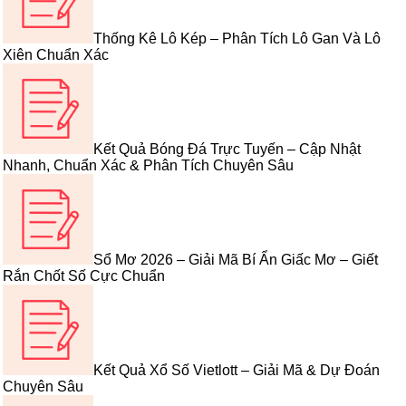
Thống Kê Lô Kép – Phân Tích Lô Gan Và Lô
Xiên Chuẩn Xác
Kết Quả Bóng Đá Trực Tuyến – Cập Nhật
Nhanh, Chuẩn Xác & Phân Tích Chuyên Sâu
Sổ Mơ 2026 – Giải Mã Bí Ẩn Giấc Mơ – Giết
Rắn Chốt Số Cực Chuẩn
Kết Quả Xổ Số Vietlott – Giải Mã & Dự Đoán
Chuyên Sâu