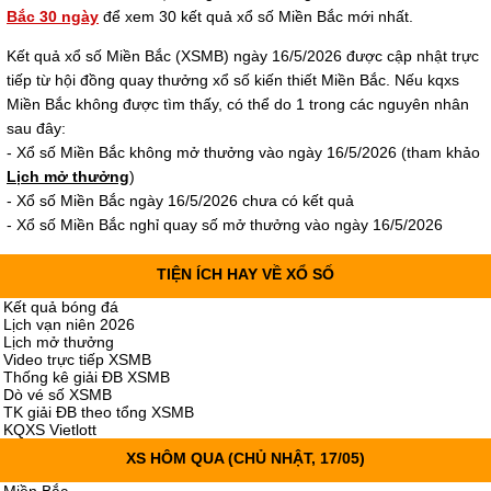
Bắc 30 ngày
để xem 30 kết quả xổ số Miền Bắc mới nhất.
Kết quả xổ số Miền Bắc (XSMB) ngày 16/5/2026 được cập nhật trực
tiếp từ hội đồng quay thưởng xổ số kiến thiết Miền Bắc. Nếu kqxs
Miền Bắc không được tìm thấy, có thể do 1 trong các nguyên nhân
sau đây:
- Xổ số Miền Bắc không mở thưởng vào ngày 16/5/2026 (tham khảo
Lịch mở thưởng
)
- Xổ số Miền Bắc ngày 16/5/2026 chưa có kết quả
- Xổ số Miền Bắc nghỉ quay số mở thưởng vào ngày 16/5/2026
TIỆN ÍCH HAY VỀ XỔ SỐ
Kết quả bóng đá
Lịch vạn niên 2026
Lịch mở thưởng
Video trực tiếp XSMB
Thống kê giải ĐB XSMB
Dò vé số XSMB
TK giải ĐB theo tổng XSMB
KQXS Vietlott
XS HÔM QUA
(CHỦ NHẬT, 17/05)
Miền Bắc