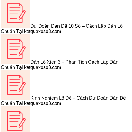
Dự Đoán Dàn Đề 10 Số – Cách Lập Dàn Lô
Chuẩn Tại ketquaxoso3.com
Dàn Lô Xiên 3 – Phân Tích Cách Lập Dàn
Chuẩn Tại ketquaxoso3.com
Kinh Nghiệm Lô Đề – Cách Dự Đoán Dàn Đề
Chuẩn Tại ketquaxoso3.com