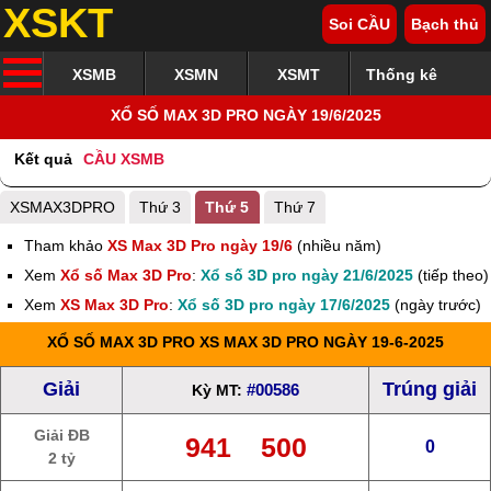
XSKT
Soi CẦU
Bạch thủ
XSMB
XSMN
XSMT
Thống kê
XỔ SỐ MAX 3D PRO NGÀY 19/6/2025
Kết quả
CẦU XSMB
XSMAX3DPRO
Thứ 3
Thứ 5
Thứ 7
Tham khảo
XS Max 3D Pro ngày 19/6
(nhiều năm)
Xem
Xổ số Max 3D Pro
:
Xổ số 3D pro ngày 21/6/2025
(tiếp theo)
Xem
XS Max 3D Pro
:
Xổ số 3D pro ngày 17/6/2025
(ngày trước)
XỔ SỐ MAX 3D PRO
XS MAX 3D PRO NGÀY 19-6-2025
Giải
Trúng giải
#00586
Kỳ MT:
Giải ĐB
941 500
0
2 tỷ