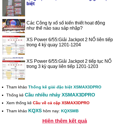
biệt
Các Công ty xổ số kiến thiết hoạt động
như thế nào sau sáp nhập?
XS Power 6/55:Giải Jackpot 2 NỔ liên tiếp
trong 4 kỳ quay 1201-1204
XS Power 6/55:Giải Jackpot 2 tiếp tục NỔ
trong 3 kỳ quay liên tiếp 1201-1203
Tham khảo
Thống kê giải đặc biệt XSMAX3DPRO
Cầu nhiều nháy XSMAX3DPRO
Thống kê
Xem thống kê
Cầu về cả cặp XSMAX3DPRO
KQXS
Tham khảo
hôm nay:
KQXSMB
Hiện thêm kết quả