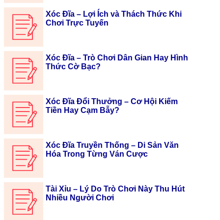
Xóc Đĩa – Lợi Ích và Thách Thức Khi
Chơi Trực Tuyến
Xóc Đĩa – Trò Chơi Dân Gian Hay Hình
Thức Cờ Bạc?
Xóc Đĩa Đổi Thưởng – Cơ Hội Kiếm
Tiền Hay Cạm Bẫy?
Xóc Đĩa Truyền Thống – Di Sản Văn
Hóa Trong Từng Ván Cược
Tài Xỉu – Lý Do Trò Chơi Này Thu Hút
Nhiều Người Chơi