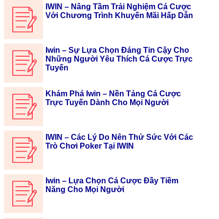
IWIN – Nâng Tầm Trải Nghiệm Cá Cược
Với Chương Trình Khuyến Mãi Hấp Dẫn
Iwin – Sự Lựa Chọn Đáng Tin Cậy Cho
Những Người Yêu Thích Cá Cược Trực
Tuyến
Khám Phá Iwin – Nền Tảng Cá Cược
Trực Tuyến Dành Cho Mọi Người
IWIN – Các Lý Do Nên Thử Sức Với Các
Trò Chơi Poker Tại IWIN
Iwin – Lựa Chọn Cá Cược Đầy Tiềm
Năng Cho Mọi Người