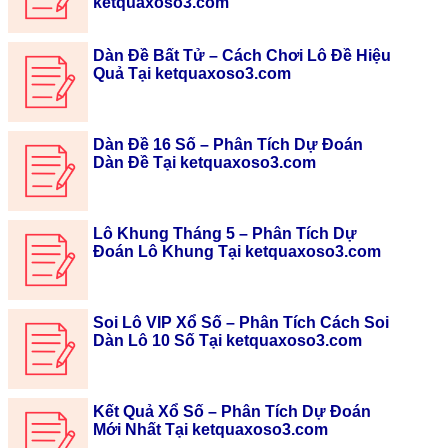
ketquaxoso3.com
Dàn Đề Bất Tử – Cách Chơi Lô Đề Hiệu
Quả Tại ketquaxoso3.com
Dàn Đề 16 Số – Phân Tích Dự Đoán
Dàn Đề Tại ketquaxoso3.com
Lô Khung Tháng 5 – Phân Tích Dự
Đoán Lô Khung Tại ketquaxoso3.com
Soi Lô VIP Xổ Số – Phân Tích Cách Soi
Dàn Lô 10 Số Tại ketquaxoso3.com
Kết Quả Xổ Số – Phân Tích Dự Đoán
Mới Nhất Tại ketquaxoso3.com