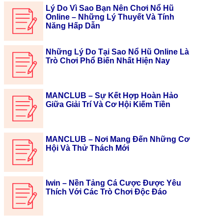
Lý Do Vì Sao Bạn Nên Chơi Nổ Hũ
Online – Những Lý Thuyết Và Tính
Năng Hấp Dẫn
Những Lý Do Tại Sao Nổ Hũ Online Là
Trò Chơi Phổ Biến Nhất Hiện Nay
MANCLUB – Sự Kết Hợp Hoàn Hảo
Giữa Giải Trí Và Cơ Hội Kiếm Tiền
MANCLUB – Nơi Mang Đến Những Cơ
Hội Và Thử Thách Mới
Iwin – Nền Tảng Cá Cược Được Yêu
Thích Với Các Trò Chơi Độc Đáo