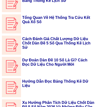
Bằng Thống Kê Lịch Sử
Tổng Quan Về Hệ Thống Tra Cứu Kết
Quả Xổ Số
Cách Đánh Giá Chất Lượng Dữ Liệu
Chốt Dàn Đề 5 Số Qua Thống Kê Lịch
Sử
Dự Đoán Dàn Đề 10 Số Là Gì? Cách
Đọc Dữ Liệu Cho Người Mới
Hướng Dẫn Đọc Bảng Thống Kê Dữ
Liệu
Xu Hướng Phân Tích Dữ Liệu Chốt Dàn
Đề 5 Số Năm 2026 Và Những Điều Cần