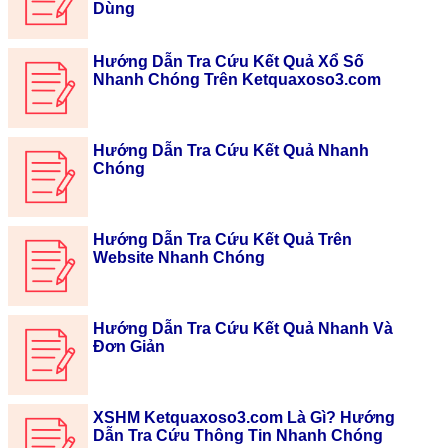
Dùng
Hướng Dẫn Tra Cứu Kết Quả Xổ Số
Nhanh Chóng Trên Ketquaxoso3.com
Hướng Dẫn Tra Cứu Kết Quả Nhanh
Chóng
Hướng Dẫn Tra Cứu Kết Quả Trên
Website Nhanh Chóng
Hướng Dẫn Tra Cứu Kết Quả Nhanh Và
Đơn Giản
XSHM Ketquaxoso3.com Là Gì? Hướng
Dẫn Tra Cứu Thông Tin Nhanh Chóng