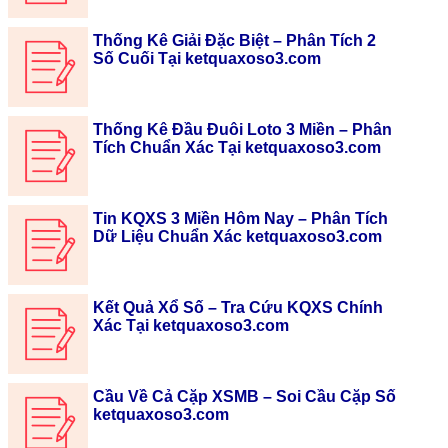
Thống Kê Giải Đặc Biệt – Phân Tích 2
Số Cuối Tại ketquaxoso3.com
Thống Kê Đầu Đuôi Loto 3 Miền – Phân
Tích Chuẩn Xác Tại ketquaxoso3.com
Tin KQXS 3 Miền Hôm Nay – Phân Tích
Dữ Liệu Chuẩn Xác ketquaxoso3.com
Kết Quả Xổ Số – Tra Cứu KQXS Chính
Xác Tại ketquaxoso3.com
Cầu Về Cả Cặp XSMB – Soi Cầu Cặp Số
ketquaxoso3.com