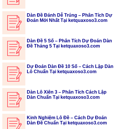
Dàn Đề Đánh Dễ Trúng – Phân Tích Dự
Đoán Mới Nhất Tại ketquaxoso3.com
Dàn Đề 5 Số – Phân Tích Dự Đoán Dàn
Đề Tháng 5 Tại ketquaxoso3.com
Dự Đoán Dàn Đề 10 Số – Cách Lập Dàn
Lô Chuẩn Tại ketquaxoso3.com
Dàn Lô Xiên 3 – Phân Tích Cách Lập
Dàn Chuẩn Tại ketquaxoso3.com
Kinh Nghiệm Lô Đề – Cách Dự Đoán
Dàn Đề Chuẩn Tại ketquaxoso3.com