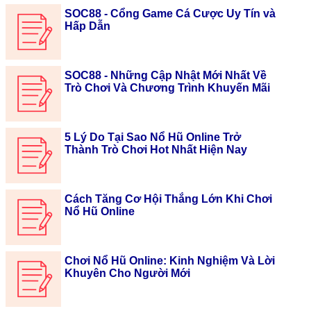
SOC88 - Cổng Game Cá Cược Uy Tín và
Hấp Dẫn
SOC88 - Những Cập Nhật Mới Nhất Về
Trò Chơi Và Chương Trình Khuyến Mãi
5 Lý Do Tại Sao Nổ Hũ Online Trở
Thành Trò Chơi Hot Nhất Hiện Nay
Cách Tăng Cơ Hội Thắng Lớn Khi Chơi
Nổ Hũ Online
Chơi Nổ Hũ Online: Kinh Nghiệm Và Lời
Khuyên Cho Người Mới