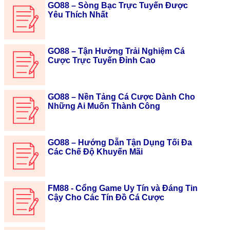
GO88 – Sòng Bạc Trực Tuyến Được
Yêu Thích Nhất
GO88 – Tận Hưởng Trải Nghiệm Cá
Cược Trực Tuyến Đỉnh Cao
GO88 – Nền Tảng Cá Cược Dành Cho
Những Ai Muốn Thành Công
GO88 – Hướng Dẫn Tận Dụng Tối Đa
Các Chế Độ Khuyến Mãi
FM88 - Cổng Game Uy Tín và Đáng Tin
Cậy Cho Các Tín Đồ Cá Cược