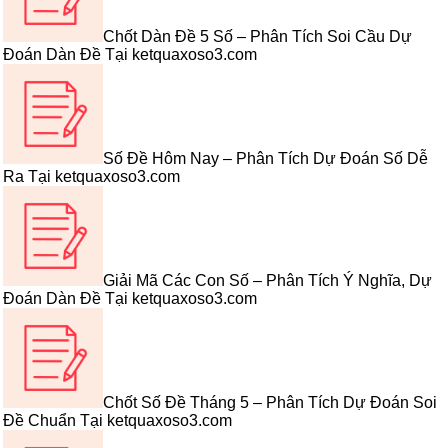
Chốt Dàn Đề 5 Số – Phân Tích Soi Cầu Dự
Đoán Dàn Đề Tại ketquaxoso3.com
Số Đề Hôm Nay – Phân Tích Dự Đoán Số Dễ
Ra Tại ketquaxoso3.com
Giải Mã Các Con Số – Phân Tích Ý Nghĩa, Dự
Đoán Dàn Đề Tại ketquaxoso3.com
Chốt Số Đề Tháng 5 – Phân Tích Dự Đoán Soi
Đề Chuẩn Tại ketquaxoso3.com