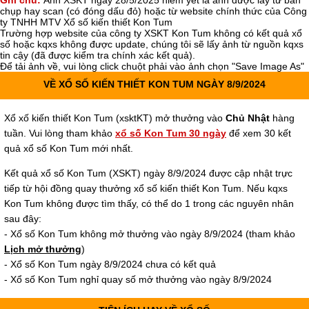
chụp hay scan (có đóng dấu đỏ) hoặc từ website chính thức của Công
ty TNHH MTV Xổ số kiến thiết Kon Tum
Trường hợp website của công ty XSKT Kon Tum không có kết quả xổ
số hoặc kqxs không được update, chúng tôi sẽ lấy ảnh từ nguồn kqxs
tin cậy (đã được kiểm tra chính xác kết quả).
Để tải ảnh về, vui lòng click chuột phải vào ảnh chọn "Save Image As"
VỀ
XỔ SỐ KIẾN THIẾT KON TUM
NGÀY 8/9/2024
Xổ xố kiến thiết Kon Tum (xsktKT) mở thưởng vào
Chủ Nhật
hàng
tuần. Vui lòng tham khảo
xổ số Kon Tum 30 ngày
để xem 30 kết
quả xổ số Kon Tum mới nhất.
Kết quả xổ số Kon Tum (XSKT) ngày 8/9/2024 được cập nhật trực
tiếp từ hội đồng quay thưởng xổ số kiến thiết Kon Tum. Nếu kqxs
Kon Tum không được tìm thấy, có thể do 1 trong các nguyên nhân
sau đây:
- Xổ số Kon Tum không mở thưởng vào ngày 8/9/2024 (tham khảo
Lịch mở thưởng
)
- Xổ số Kon Tum ngày 8/9/2024 chưa có kết quả
- Xổ số Kon Tum nghỉ quay số mở thưởng vào ngày 8/9/2024