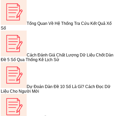
Tổng Quan Về Hệ Thống Tra Cứu Kết Quả Xổ
Số
Cách Đánh Giá Chất Lượng Dữ Liệu Chốt Dàn
Đề 5 Số Qua Thống Kê Lịch Sử
Dự Đoán Dàn Đề 10 Số Là Gì? Cách Đọc Dữ
Liệu Cho Người Mới