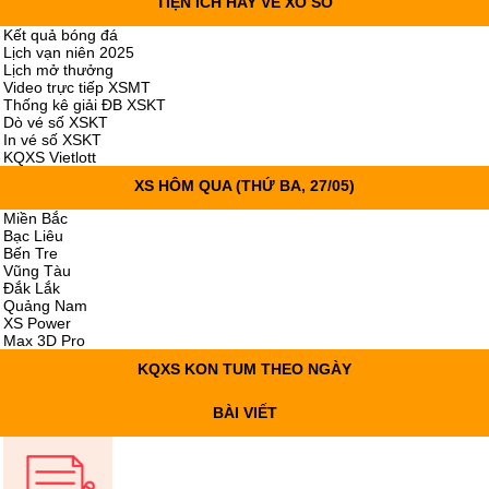
TIỆN ÍCH HAY VỀ XỔ SỐ
Kết quả bóng đá
Lịch vạn niên 2025
Lịch mở thưởng
Video trực tiếp XSMT
Thống kê giải ĐB XSKT
Dò vé số XSKT
In vé số XSKT
KQXS Vietlott
XS HÔM QUA
(THỨ BA, 27/05)
Miền Bắc
Bạc Liêu
Bến Tre
Vũng Tàu
Đắk Lắk
Quảng Nam
XS Power
Max 3D Pro
KQXS KON TUM THEO NGÀY
BÀI VIẾT