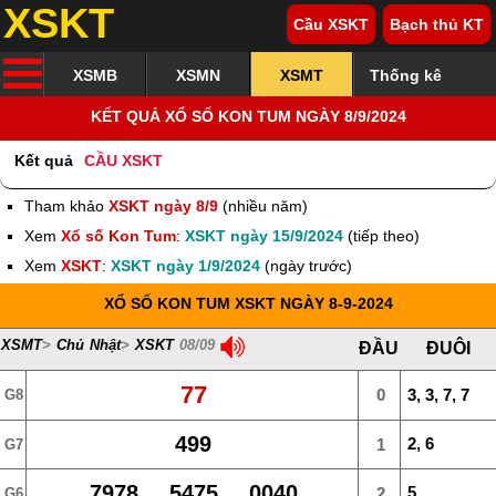
XSKT
Cầu XSKT
Bạch thủ KT
XSMB
XSMN
XSMT
Thống kê
KẾT QUẢ XỔ SỐ KON TUM NGÀY 8/9/2024
Kết quả
CẦU XSKT
Tham khảo
XSKT ngày 8/9
(nhiều năm)
Xem
Xổ số Kon Tum
:
XSKT ngày 15/9/2024
(tiếp theo)
Xem
XSKT
:
XSKT ngày 1/9/2024
(ngày trước)
XỔ SỐ KON TUM
XSKT NGÀY 8-9-2024
XSMT
>
Chủ Nhật
>
XSKT
08/09
ĐẦU
ĐUÔI
77
0
3, 3, 7, 7
G8
499
2, 6
1
G7
7978 5475 0040
5
2
G6