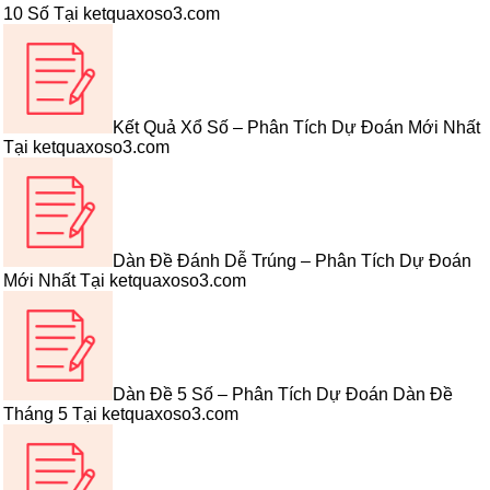
10 Số Tại ketquaxoso3.com
Kết Quả Xổ Số – Phân Tích Dự Đoán Mới Nhất
Tại ketquaxoso3.com
Dàn Đề Đánh Dễ Trúng – Phân Tích Dự Đoán
Mới Nhất Tại ketquaxoso3.com
Dàn Đề 5 Số – Phân Tích Dự Đoán Dàn Đề
Tháng 5 Tại ketquaxoso3.com