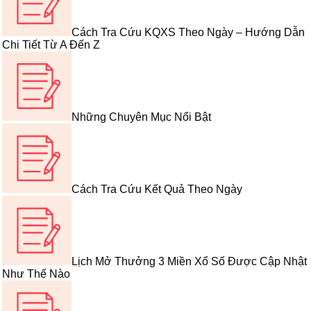
Cách Tra Cứu KQXS Theo Ngày – Hướng Dẫn
Chi Tiết Từ A Đến Z
Những Chuyên Mục Nổi Bật
Cách Tra Cứu Kết Quả Theo Ngày
Lịch Mở Thưởng 3 Miền Xổ Số Được Cập Nhật
Như Thế Nào