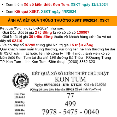
Xem thêm
Xổ số kiến thiết Kon Tum
:
XSKT ngày 11/8/2024
Xem
Kết quả XSKT
:
XSKT ngày 4/8/2024
ẢNH VÀ KẾT QUẢ TRÚNG THƯỞNG XSKT 8/9/2024: XSKT
Kết quả XSKT ngày 8-9-2024 như sau:
- Giải Đặc Biệt trị giá
2 tỷ đồng
là vé số có số
130907
- Giải Nhất trị giá
30 triệu đồng
thuộc về khách hàng sở hữu vé có
dãy số
62116
- Vé có dãy số
87295
trúng giải Nhì trị giá
15 triệu đồng
Quý khách may mắn trúng thưởng, vui lòng liên hệ lĩnh thưởng tại đại
lý XSKT gần nhất hoặc liên hệ công ty TNHH một thành viên
xổ số
kiến thiết Kon Tum
tại địa chỉ: 198 đường Bà Triệu - P.Quang Trung -
TP. Kon Tum - tỉnh Kon Tum. Điện thoại: (0260) 3862 323