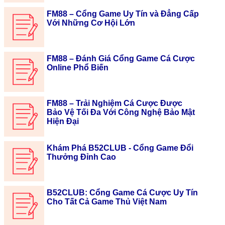
FM88 – Cổng Game Uy Tín và Đẳng Cấp
Với Những Cơ Hội Lớn
FM88 – Đánh Giá Cổng Game Cá Cược
Online Phổ Biến
FM88 – Trải Nghiệm Cá Cược Được
Bảo Vệ Tối Đa Với Công Nghệ Bảo Mật
Hiện Đại
Khám Phá B52CLUB - Cổng Game Đổi
Thưởng Đỉnh Cao
B52CLUB: Cổng Game Cá Cược Uy Tín
Cho Tất Cả Game Thủ Việt Nam