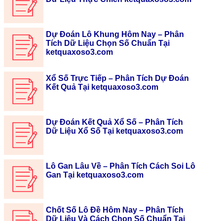
Dự Đoán Lô Khung Hôm Nay – Phân
Tích Dữ Liệu Chọn Số Chuẩn Tại
ketquaxoso3.com
Xổ Số Trực Tiếp – Phân Tích Dự Đoán
Kết Quả Tại ketquaxoso3.com
Dự Đoán Kết Quả Xổ Số – Phân Tích
Dữ Liệu Xổ Số Tại ketquaxoso3.com
Lô Gan Lâu Về – Phân Tích Cách Soi Lô
Gan Tại ketquaxoso3.com
Chốt Số Lô Đề Hôm Nay – Phân Tích
Dữ Liệu Và Cách Chọn Số Chuẩn Tại