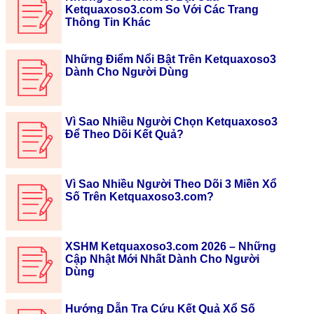
Ketquaxoso3.com So Với Các Trang
Thông Tin Khác
Những Điểm Nổi Bật Trên Ketquaxoso3
Dành Cho Người Dùng
Vì Sao Nhiều Người Chọn Ketquaxoso3
Để Theo Dõi Kết Quả?
Vì Sao Nhiều Người Theo Dõi 3 Miền Xổ
Số Trên Ketquaxoso3.com?
XSHM Ketquaxoso3.com 2026 – Những
Cập Nhật Mới Nhất Dành Cho Người
Dùng
Hướng Dẫn Tra Cứu Kết Quả Xổ Số