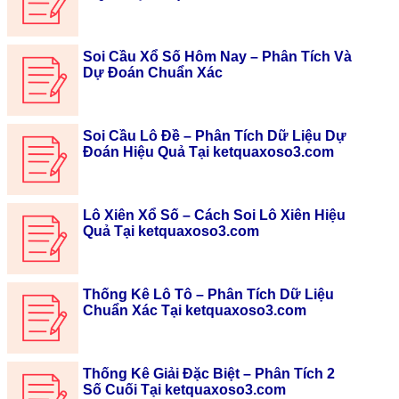
Soi Cầu Xổ Số Hôm Nay – Phân Tích Và
Dự Đoán Chuẩn Xác
Soi Cầu Lô Đề – Phân Tích Dữ Liệu Dự
Đoán Hiệu Quả Tại ketquaxoso3.com
Lô Xiên Xổ Số – Cách Soi Lô Xiên Hiệu
Quả Tại ketquaxoso3.com
Thống Kê Lô Tô – Phân Tích Dữ Liệu
Chuẩn Xác Tại ketquaxoso3.com
Thống Kê Giải Đặc Biệt – Phân Tích 2
Số Cuối Tại ketquaxoso3.com