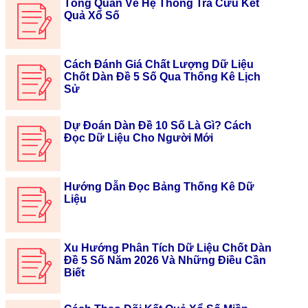
Tổng Quan Về Hệ Thống Tra Cứu Kết
Quả Xổ Số
Cách Đánh Giá Chất Lượng Dữ Liệu
Chốt Dàn Đề 5 Số Qua Thống Kê Lịch
Sử
Dự Đoán Dàn Đề 10 Số Là Gì? Cách
Đọc Dữ Liệu Cho Người Mới
Hướng Dẫn Đọc Bảng Thống Kê Dữ
Liệu
Xu Hướng Phân Tích Dữ Liệu Chốt Dàn
Đề 5 Số Năm 2026 Và Những Điều Cần
Biết