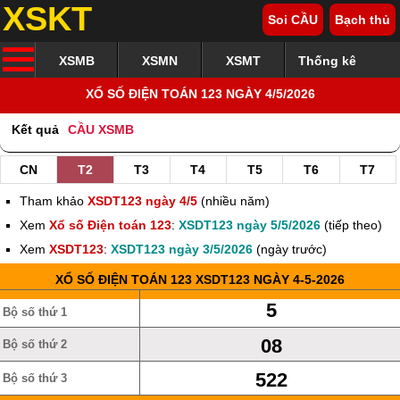
XSKT
Soi CẦU
Bạch thủ
XSMB
XSMN
XSMT
Thống kê
XỔ SỐ ĐIỆN TOÁN 123 NGÀY 4/5/2026
Kết quả
CẦU XSMB
CN
T2
T3
T4
T5
T6
T7
Tham khảo
XSDT123 ngày 4/5
(nhiều năm)
Xem
Xổ số Điện toán 123
:
XSDT123 ngày 5/5/2026
(tiếp theo)
Xem
XSDT123
:
XSDT123 ngày 3/5/2026
(ngày trước)
XỔ SỐ ĐIỆN TOÁN 123
XSDT123 NGÀY 4-5-2026
5
Bộ số thứ 1
08
Bộ số thứ 2
522
Bộ số thứ 3