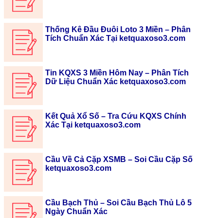
Thống Kê Đầu Đuôi Loto 3 Miền – Phân
Tích Chuẩn Xác Tại ketquaxoso3.com
Tin KQXS 3 Miền Hôm Nay – Phân Tích
Dữ Liệu Chuẩn Xác ketquaxoso3.com
Kết Quả Xổ Số – Tra Cứu KQXS Chính
Xác Tại ketquaxoso3.com
Cầu Về Cả Cặp XSMB – Soi Cầu Cặp Số
ketquaxoso3.com
Cầu Bạch Thủ – Soi Cầu Bạch Thủ Lô 5
Ngày Chuẩn Xác