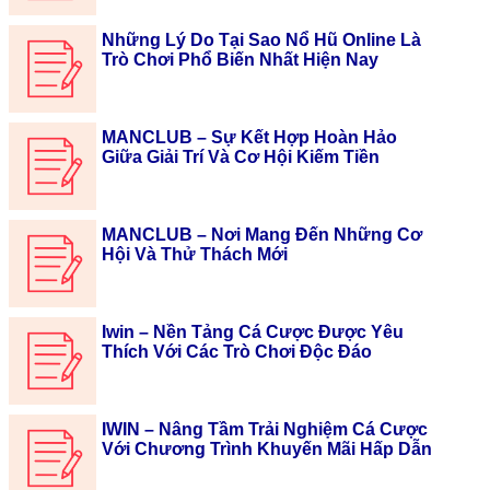
Những Lý Do Tại Sao Nổ Hũ Online Là
Trò Chơi Phổ Biến Nhất Hiện Nay
MANCLUB – Sự Kết Hợp Hoàn Hảo
Giữa Giải Trí Và Cơ Hội Kiếm Tiền
MANCLUB – Nơi Mang Đến Những Cơ
Hội Và Thử Thách Mới
Iwin – Nền Tảng Cá Cược Được Yêu
Thích Với Các Trò Chơi Độc Đáo
IWIN – Nâng Tầm Trải Nghiệm Cá Cược
Với Chương Trình Khuyến Mãi Hấp Dẫn