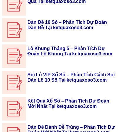
Quả Tại ketquaxoso3.com
Dàn Đề 16 Số – Phân Tích Dự Đoán
Dàn Đề Tại ketquaxoso3.com
Lô Khung Tháng 5 – Phân Tích Dự
Đoán Lô Khung Tại ketquaxoso3.com
Soi Lô VIP Xổ Số – Phân Tích Cách Soi
Dàn Lô 10 Số Tại ketquaxoso3.com
Kết Quả Xổ Số – Phân Tích Dự Đoán
Mới Nhất Tại ketquaxoso3.com
Dàn Đề Đánh Dễ Trúng – Phân Tích Dự