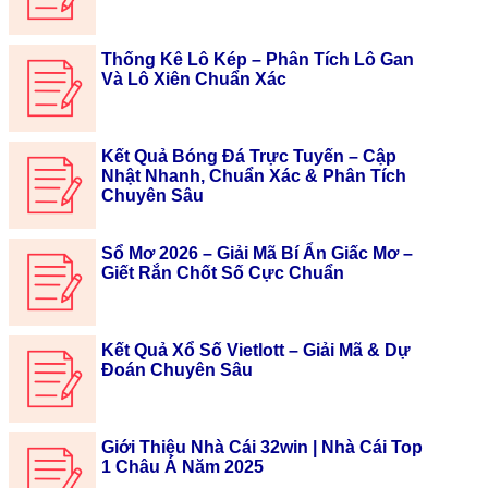
Thống Kê Lô Kép – Phân Tích Lô Gan
Và Lô Xiên Chuẩn Xác
Kết Quả Bóng Đá Trực Tuyến – Cập
Nhật Nhanh, Chuẩn Xác & Phân Tích
Chuyên Sâu
Sổ Mơ 2026 – Giải Mã Bí Ẩn Giấc Mơ –
Giết Rắn Chốt Số Cực Chuẩn
Kết Quả Xổ Số Vietlott – Giải Mã & Dự
Đoán Chuyên Sâu
Giới Thiệu Nhà Cái 32win | Nhà Cái Top
1 Châu Á Năm 2025