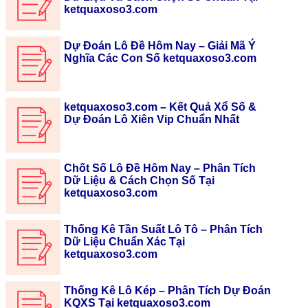
ketquaxoso3.com
Dự Đoán Lô Đề Hôm Nay – Giải Mã Ý
Nghĩa Các Con Số ketquaxoso3.com
ketquaxoso3.com – Kết Quả Xổ Số &
Dự Đoán Lô Xiên Vip Chuẩn Nhất
Chốt Số Lô Đề Hôm Nay – Phân Tích
Dữ Liệu & Cách Chọn Số Tại
ketquaxoso3.com
Thống Kê Tần Suất Lô Tô – Phân Tích
Dữ Liệu Chuẩn Xác Tại
ketquaxoso3.com
Thống Kê Lô Kép – Phân Tích Dự Đoán
KQXS Tại ketquaxoso3.com