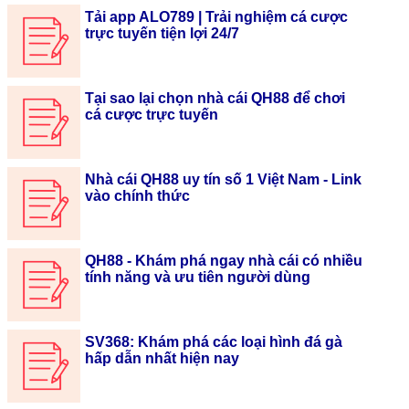
Tải app ALO789 | Trải nghiệm cá cược
trực tuyến tiện lợi 24/7
Tại sao lại chọn nhà cái QH88 để chơi
cá cược trực tuyến
Nhà cái QH88 uy tín số 1 Việt Nam - Link
vào chính thức
QH88 - Khám phá ngay nhà cái có nhiều
tính năng và ưu tiên người dùng
SV368: Khám phá các loại hình đá gà
hấp dẫn nhất hiện nay