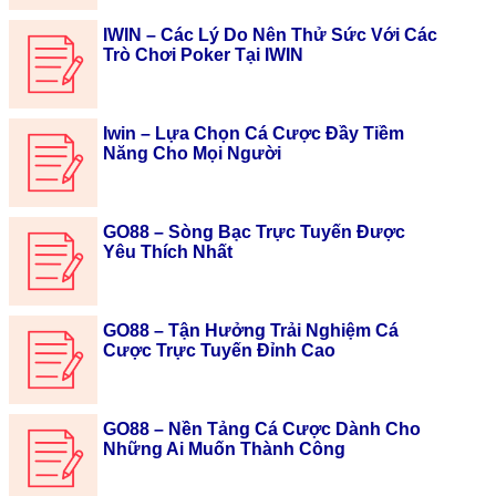
IWIN – Các Lý Do Nên Thử Sức Với Các
Trò Chơi Poker Tại IWIN
Iwin – Lựa Chọn Cá Cược Đầy Tiềm
Năng Cho Mọi Người
GO88 – Sòng Bạc Trực Tuyến Được
Yêu Thích Nhất
GO88 – Tận Hưởng Trải Nghiệm Cá
Cược Trực Tuyến Đỉnh Cao
GO88 – Nền Tảng Cá Cược Dành Cho
Những Ai Muốn Thành Công