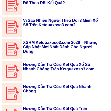
Để Theo Dõi Kết Quả?
Vì Sao Nhiều Người Theo Dõi 3 Miền Xổ
Số Trên Ketquaxoso3.com?
XSHM Ketquaxoso3.com 2026 – Những
Cập Nhật Mới Nhất Dành Cho Người
Dùng
Hướng Dẫn Tra Cứu Kết Quả Xổ Số
Nhanh Chóng Trên Ketquaxoso3.com
Hướng Dẫn Tra Cứu Kết Quả Nhanh
Chóng
Hướng Dẫn Tra Cứu Kết Quả Trên