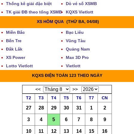
Thống kê giải đặc biệt
Dò vé số XSMB
TK giải ĐB theo tổng XSMB
KQXS Vietlott
XS HÔM QUA
(THỨ BA, 04/08)
Miền Bắc
Bạc Liêu
Bến Tre
Vũng Tàu
Đắk Lắk
Quảng Nam
XS Power
Max 3D Pro
Lotto Vietlott
Vietlott
KQXS ĐIỆN TOÁN 123 THEO NGÀY
<<
>>
T2
T3
T4
T5
T6
T7
CN
27
28
29
30
31
1
2
3
4
5
6
7
8
9
10
11
12
13
14
15
16