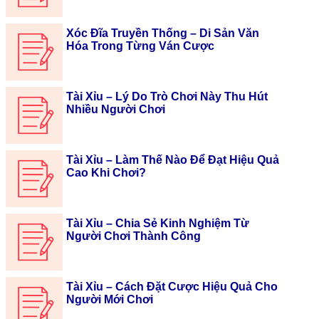
Xóc Đĩa Truyền Thống – Di Sản Văn
Hóa Trong Từng Ván Cược
Tài Xỉu – Lý Do Trò Chơi Này Thu Hút
Nhiều Người Chơi
Tài Xỉu – Làm Thế Nào Để Đạt Hiệu Quả
Cao Khi Chơi?
Tài Xỉu – Chia Sẻ Kinh Nghiệm Từ
Người Chơi Thành Công
Tài Xỉu – Cách Đặt Cược Hiệu Quả Cho
Người Mới Chơi