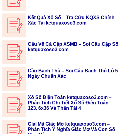
Kết Quả Xổ Số – Tra Cứu KQXS Chính
Xác Tại ketquaxoso3.com
Cầu Về Cả Cặp XSMB – Soi Cầu Cặp Số
ketquaxoso3.com
Cầu Bạch Thủ – Soi Cầu Bạch Thủ Lô 5
Ngày Chuẩn Xác
Xổ Số Điện Toán ketquaxoso3.com –
Phân Tích Chi Tiết Xổ Số Điện Toán
123, 6x36 Và Thần Tài 4
Giải Mã Giấc Mơ ketquaxoso3.com –
Phân Tích Ý Nghĩa Giấc Mơ Và Con Số