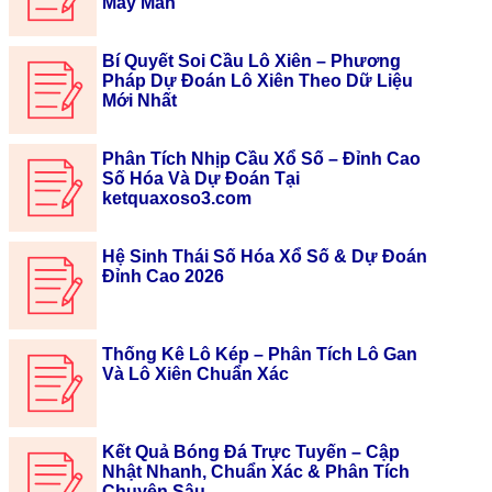
May Mắn
Bí Quyết Soi Cầu Lô Xiên – Phương
Pháp Dự Đoán Lô Xiên Theo Dữ Liệu
Mới Nhất
Phân Tích Nhịp Cầu Xổ Số – Đỉnh Cao
Số Hóa Và Dự Đoán Tại
ketquaxoso3.com
Hệ Sinh Thái Số Hóa Xổ Số & Dự Đoán
Đỉnh Cao 2026
Thống Kê Lô Kép – Phân Tích Lô Gan
Và Lô Xiên Chuẩn Xác
Kết Quả Bóng Đá Trực Tuyến – Cập
Nhật Nhanh, Chuẩn Xác & Phân Tích
Chuyên Sâu