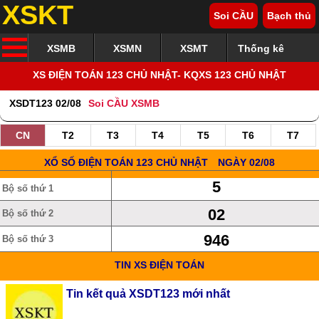
XSKT
Soi CẦU
Bạch thủ
XSMB
XSMN
XSMT
Thống kê
XS ĐIỆN TOÁN 123 CHỦ NHẬT- KQXS 123 CHỦ NHẬT
XSDT123 02/08
Soi CẦU XSMB
CN
T2
T3
T4
T5
T6
T7
XỔ SỐ ĐIỆN TOÁN 123 CHỦ NHẬT
NGÀY 02/08
5
Bộ số thứ 1
02
Bộ số thứ 2
946
Bộ số thứ 3
TIN XS ĐIỆN TOÁN
Tin kết quả XSDT123 mới nhất