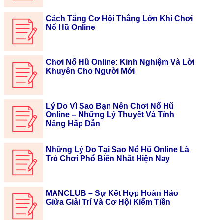
Cách Tăng Cơ Hội Thắng Lớn Khi Chơi
Nổ Hũ Online
Chơi Nổ Hũ Online: Kinh Nghiệm Và Lời
Khuyên Cho Người Mới
Lý Do Vì Sao Bạn Nên Chơi Nổ Hũ
Online – Những Lý Thuyết Và Tính
Năng Hấp Dẫn
Những Lý Do Tại Sao Nổ Hũ Online Là
Trò Chơi Phổ Biến Nhất Hiện Nay
MANCLUB – Sự Kết Hợp Hoàn Hảo
Giữa Giải Trí Và Cơ Hội Kiếm Tiền