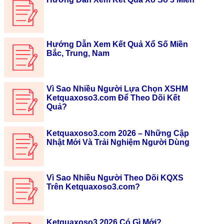
Hướng Dẫn Xem Kết Quả Xổ Số Miền
Bắc, Trung, Nam
Vì Sao Nhiều Người Lựa Chọn XSHM
Ketquaxoso3.com Để Theo Dõi Kết
Quả?
Ketquaxoso3.com 2026 – Những Cập
Nhật Mới Và Trải Nghiệm Người Dùng
Vì Sao Nhiều Người Theo Dõi KQXS
Trên Ketquaxoso3.com?
Ketquaxoso3 2026 Có Gì Mới?