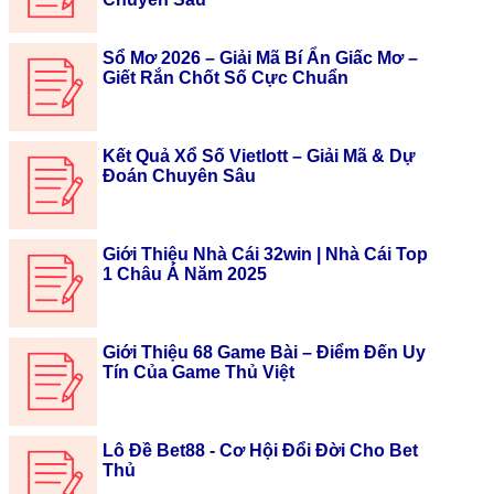
Sổ Mơ 2026 – Giải Mã Bí Ẩn Giấc Mơ –
Giết Rắn Chốt Số Cực Chuẩn
Kết Quả Xổ Số Vietlott – Giải Mã & Dự
Đoán Chuyên Sâu
Giới Thiệu Nhà Cái 32win | Nhà Cái Top
1 Châu Á Năm 2025
Giới Thiệu 68 Game Bài – Điểm Đến Uy
Tín Của Game Thủ Việt
Lô Đề Bet88 - Cơ Hội Đổi Đời Cho Bet
Thủ